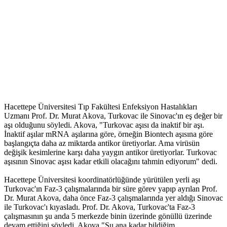
Hacettepe Üniversitesi Tıp Fakültesi Enfeksiyon Hastalıkları
Uzmanı Prof. Dr. Murat Akova, Turkovac ile Sinovac'ın eş değer bir
aşı olduğunu söyledi. Akova, "Turkovac aşısı da inaktif bir aşı.
İnaktif aşılar mRNA aşılarına göre, örneğin Biontech aşısına göre
başlangıçta daha az miktarda antikor üretiyorlar. Ama virüsün
değişik kesimlerine karşı daha yaygın antikor üretiyorlar. Turkovac
aşısının Sinovac aşısı kadar etkili olacağını tahmin ediyorum" dedi.
Hacettepe Üniversitesi koordinatörlüğünde yürütülen yerli aşı
Turkovac'ın Faz-3 çalışmalarında bir süre görev yapıp ayrılan Prof.
Dr. Murat Akova, daha önce Faz-3 çalışmalarında yer aldığı Sinovac
ile Turkovac'ı kıyasladı. Prof. Dr. Akova, Turkovac'ta Faz-3
çalışmasının şu anda 5 merkezde binin üzerinde gönüllü üzerinde
devam ettiğini söyledi. Akova "Şu ana kadar bildiğim