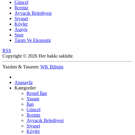
Güncel
İlçemiz
Ayvacık Belediyesi
Siyaset
Köyler
Asayiş
Spor
Tarım Ve Ekonomi
RSS
Copyright © 2026 Her hakkı saklıdır.
Yazılım & Tasarım:
WK Bilişim
Anasayfa
Kategoriler
Resmî İlan
Yaşam
İlan
Güncel
İlçemiz
Ayvacık Belediyesi
Siyaset
Köyler