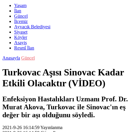
Yaşam
İlan
Güncel
İlçemiz
Ayvacık Belediyesi
Siyaset
Köyler
Asayiş
Resmî İlan
Anasayfa
Güncel
Turkovac Aşısı Sinovac Kadar
Etkili Olacaktır (VİDEO)
Enfeksiyon Hastalıkları Uzmanı Prof. Dr.
Murat Akova, Turkovac ile Sinovac'ın eş
değer bir aşı olduğunu söyledi.
2021-9-26 16:14:59
Yayınlanma