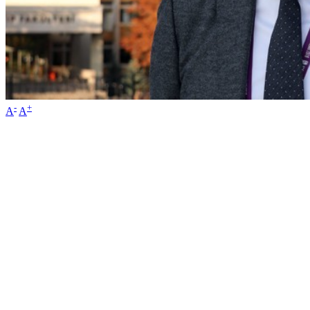
-
+
A
A