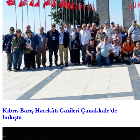
Kıbrıs Barış Harekâtı Gazileri Çanakkale’de
buluştu