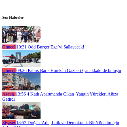
Son Haberler
Güncel
10:31
Odd Burger Ege’yi Sallayacak!
Güncel
09:26
Kıbrıs Barış Harekâtı Gazileri Çanakkale’de buluştu
Asayiş
13:56
4 Katlı Apartmanda Çıkan Yangın Yürekleri Ağıza
Getirdi
Siyaset
18:52
Doğan 'Adil, Laik ve Demokratik Bir Yönetim İçin