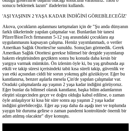
olduğu gösterilirse başarılı olacağı sonucuna varabiliriz. Tabii o
sonucu beklemek lazım" ifadelerini kullandı.
'AŞI YAŞININ 2 YAŞA KADAR İNDİĞİNİ GÖREBİLECEĞİZ'
Akova, çocukların aşılanması tartışmaları için de "Şu anda dünyanın
farklı ülkelerinde yapılan çalışmalar var. Bunlardan bir tanesi
Pfizer/BionTech firmasının 5-12 yaş arasındaki çocuklara aşı
uygulanmasını kapsayan çalışma. Henüz yayımlanmadı, o veriler
Amerikan Sağlık Otoritesi'ne sunuldu. Sonuçları görmedik. Gerek
Amerikan Sağlık Otoritesi gerekse bilimsel bir dergide yayımlanıp
hakem eleştirisinden geçtikten sonra bu konuda daha kesin bir
yargıya varmak mümkün. Ön izlenim öyle ki, bu yaş grubunda aşı
etkili ve takip süresi içerisindeki tabii kısa süreli takip, güvenlik ve
yan etki açısından ciddi bir sorun yokmuş gibi gözüküyor. Eğer bu
kanıtlanırsa, benzer aşılarla mesela Çin'de yapılan çalışmalar var.
Oradaki çalışmalarda aşı yaşının 2 yaşa kadar indiğini görüyoruz.
Eğer bunlar da bilimsel olarak kanıtlanır, başka bilim adamlarının
eleştiri süzgecinden geçer ve doğru olduğu kabul edilirse, o zaman
öyle anlaşılıyor ki kısa bir süre sonra aşı yaşının 2 yaşa kadar
indiğini görebileceğiz. Eğer aşı yaşı daha da aşağı iner ve toplumda
yaygın bir duruma gelirse o zaman pandemi kontrolünde önemli bir
adım atılmış olacaktır" diye konuştu.