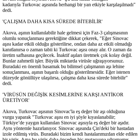
kadarıyla Turkovac aşısında herhangi bir yan etkiyle karşılaşılmadı"
dedi.
'ÇALIŞMA DAHA KISA SÜREDE BİTEBİLİR'
Akova, aşının kullanılabilir hale gelmesi için Faz-3 çalışmasının
olumlu sonuçlanması gerektiğine dikkat çekerek, "Eğer Sinovac
aşısı kadar etkili olduğu gösterilirse, ondan daha az etkili olmadığı
kanıtlanırsa o zaman tabii ki Turkovac aşısı onay alır. O zaman da
üretim safhasına geçilecek. İnaktif aşıları üretmek çok kolay değil.
Bunlar zahmetli işler. Büyük miktarda virüsle uğraşıyorsunuz.
Buradaki en önemli basamak bu bilimsel çalışmanın aşı lehine
sonuçlanması, aşının başarılı olduğu gösterilmesidir. Eğer istenen
düzeyde gönüllüye ulaşılırsa, çalışma daha kısa sürede bitebilir"
dedi.
'VİRÜSÜN DEĞİŞİK KESİMLERİNE KARŞI ANTİKOR
ÜRETİYOR'
Akova, Turkovac aşısının Sinovac'la eş değer bir aşı olduğuna
vurgu yaparak "Turkovac aşısı en iyi şöyle kıyaslanabilir;
Türkiye’de yaygın kullanılan Sinovac aşısıyla eş değer bir aşıdır.
Aynı yöntemle hazırlanıyor. Sinovac aşısında Çin'deki bir hastadan
izole edilmiş virüs. Buradaki bizim kendi hastalarımızdan elde edilen
bir virüs. Ama bu virüs daha önceden hiç mutasyona uğramamış