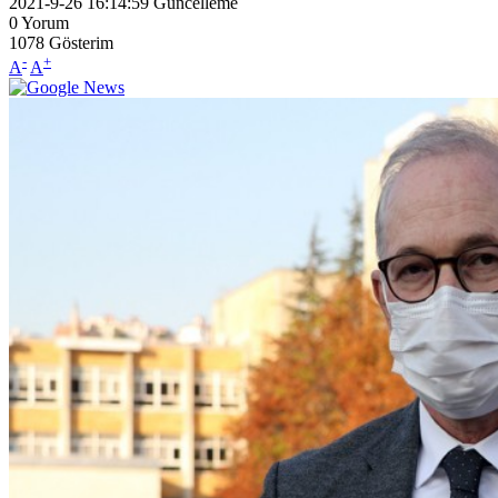
2021-9-26 16:14:59
Güncelleme
0
Yorum
1078
Gösterim
-
+
A
A