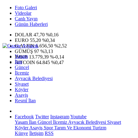
Foto Galeri
Videolar
Canlı Yayın
Günün Haberleri
DOLAR
47,70
%0,16
EURO
55,20
%0,34
G.ALTIN
6.656,50
%2,52
GÜMÜŞ
97
%3,13
Yaşam
IMKB
13.779,39
%-0,14
İlan
BITCOIN
64.845
%0,47
Güncel
İlçemiz
Ayvacık Belediyesi
Siyaset
Köyler
Asayiş
Resmî İlan
Facebook
Twitter
Instagram
Youtube
Yaşam
İlan
Güncel
İlçemiz
Ayvacık Belediyesi
Siyaset
Köyler
Asayiş
Spor
Tarım Ve Ekonomi
Turizm
Künye
İletişim
RSS