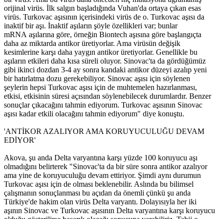
orijinal virüs. İlk salgın başladığında Vuhan'da ortaya çıkan esas
virüs. Turkovac aşısının içerisindeki virüs de o. Turkovac aşısı da
inaktif bir aşı. İnaktif aşıların şöyle özellikleri var; bunlar
mRNA aşılarına göre, örneğin Biontech aşısına göre başlangıçta
daha az miktarda antikor üretiyorlar. Ama virüsün değişik
kesimlerine karşı daha yaygın antikor üretiyorlar. Genellikle bu
aşıların etkileri daha kısa süreli oluyor. Sinovac'ta da gördüğümüz
gibi ikinci dozdan 3-4 ay sonra kandaki antikor düzeyi azalıp yeni
bir hatırlatma dozu gerekebiliyor. Sinovac aşısı için söylenen
şeylerin hepsi Turkovac aşısı için de muhtemelen hazırlanması,
etkisi, etkisinin süresi açısından söylenebilecek durumlardır. Benzer
sonuçlar çıkacağını tahmin ediyorum. Turkovac aşısının Sinovac
aşısı kadar etkili olacağını tahmin ediyorum" diye konuştu.
'ANTİKOR AZALIYOR AMA KORUYUCULUĞU DEVAM
EDİYOR'
Akova, şu anda Delta varyantına karşı yüzde 100 koruyucu aşı
olmadığını belirterek "Sinovac'ta da bir süre sonra antikor azalıyor
ama yine de koruyuculuğu devam ettiriyor. Şimdi aynı durumun
Turkovac aşısı için de olması beklenebilir. Aslında bu bilimsel
çalışmanın sonuçlanması bu açıdan da önemli çünkü şu anda
Türkiye'de hakim olan virüs Delta varyantı. Dolayısıyla her iki
aşının Sinovac ve Turkovac aşısının Delta varyantına karşı koruyucu