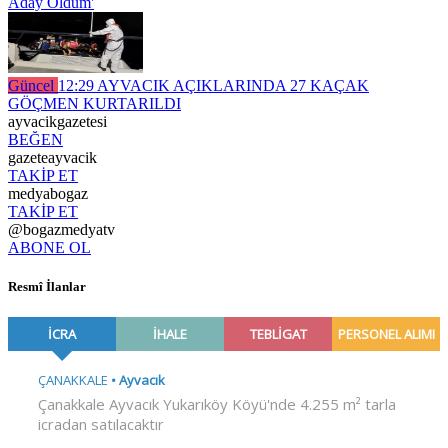
Aday Oldum'
Güncel
12:29
AYVACIK AÇIKLARINDA 27 KAÇAK
GÖÇMEN KURTARILDI
ayvacikgazetesi
BEĞEN
gazeteayvacik
TAKİP ET
medyabogaz
TAKİP ET
@bogazmedyatv
ABONE OL
Resmî İlanlar