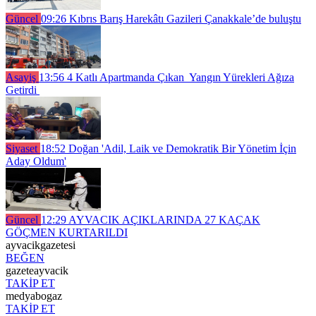
Güncel
09:26
Kıbrıs Barış Harekâtı Gazileri Çanakkale’de buluştu
Asayiş
13:56
4 Katlı Apartmanda Çıkan Yangın Yürekleri Ağıza
Getirdi
Siyaset
18:52
Doğan 'Adil, Laik ve Demokratik Bir Yönetim İçin
Aday Oldum'
Güncel
12:29
AYVACIK AÇIKLARINDA 27 KAÇAK
GÖÇMEN KURTARILDI
ayvacikgazetesi
BEĞEN
gazeteayvacik
TAKİP ET
medyabogaz
TAKİP ET