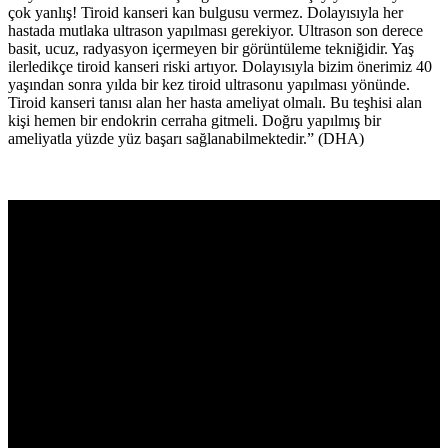
çok yanlış! Tiroid kanseri kan bulgusu vermez. Dolayısıyla her
hastada mutlaka ultrason yapılması gerekiyor. Ultrason son derece
basit, ucuz, radyasyon içermeyen bir görüntüleme tekniğidir. Yaş
ilerledikçe tiroid kanseri riski artıyor. Dolayısıyla bizim önerimiz 40
yaşından sonra yılda bir kez tiroid ultrasonu yapılması yönünde.
Tiroid kanseri tanısı alan her hasta ameliyat olmalı. Bu teşhisi alan
kişi hemen bir endokrin cerraha gitmeli. Doğru yapılmış bir
ameliyatla yüzde yüz başarı sağlanabilmektedir.” (DHA)