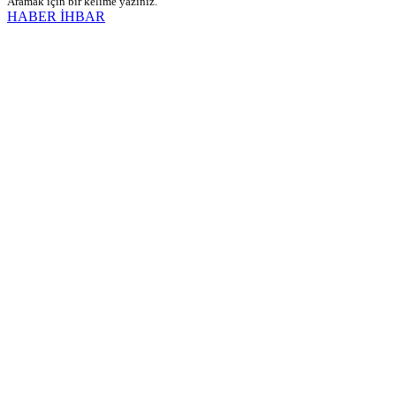
Aramak için bir kelime yazınız.
HABER İHBAR