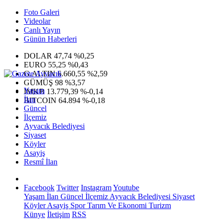
Foto Galeri
Videolar
Canlı Yayın
Günün Haberleri
DOLAR
47,74
%0,25
EURO
55,25
%0,43
G.ALTIN
6.660,55
%2,59
GÜMÜŞ
98
%3,57
Yaşam
IMKB
13.779,39
%-0,14
İlan
BITCOIN
64.894
%-0,18
Güncel
İlçemiz
Ayvacık Belediyesi
Siyaset
Köyler
Asayiş
Resmî İlan
Facebook
Twitter
Instagram
Youtube
Yaşam
İlan
Güncel
İlçemiz
Ayvacık Belediyesi
Siyaset
Köyler
Asayiş
Spor
Tarım Ve Ekonomi
Turizm
Künye
İletişim
RSS