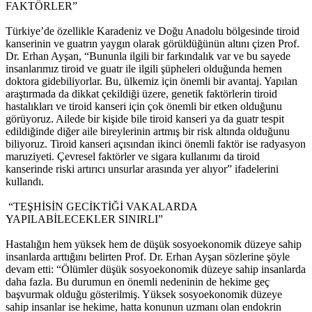
FAKTÖRLER”
Türkiye’de özellikle Karadeniz ve Doğu Anadolu bölgesinde tiroid
kanserinin ve guatrın yaygın olarak görüldüğünün altını çizen Prof.
Dr. Erhan Ayşan, “Bununla ilgili bir farkındalık var ve bu sayede
insanlarımız tiroid ve guatr ile ilgili şüpheleri olduğunda hemen
doktora gidebiliyorlar. Bu, ülkemiz için önemli bir avantaj. Yapılan
araştırmada da dikkat çekildiği üzere, genetik faktörlerin tiroid
hastalıkları ve tiroid kanseri için çok önemli bir etken olduğunu
görüyoruz. Ailede bir kişide bile tiroid kanseri ya da guatr tespit
edildiğinde diğer aile bireylerinin artmış bir risk altında olduğunu
biliyoruz. Tiroid kanseri açısından ikinci önemli faktör ise radyasyon
maruziyeti. Çevresel faktörler ve sigara kullanımı da tiroid
kanserinde riski artırıcı unsurlar arasında yer alıyor” ifadelerini
kullandı.
“TEŞHİSİN GECİKTİĞİ VAKALARDA
YAPILABİLECEKLER SINIRLI”
Hastalığın hem yüksek hem de düşük sosyoekonomik düzeye sahip
insanlarda arttığını belirten Prof. Dr. Erhan Ayşan sözlerine şöyle
devam etti: “Ölümler düşük sosyoekonomik düzeye sahip insanlarda
daha fazla. Bu durumun en önemli nedeninin de hekime geç
başvurmak olduğu gösterilmiş. Yüksek sosyoekonomik düzeye
sahip insanlar ise hekime, hatta konunun uzmanı olan endokrin