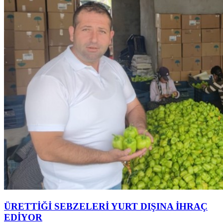
ÜRETTİĞİ SEBZELERİ YURT DIŞINA İHRAÇ
EDİYOR