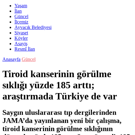
Yaşam
İlan
Güncel
İlçemiz
Ayvacık Belediyesi
Siyaset
Köyler
Asayiş
Resmî İlan
Anasayfa
Güncel
Tiroid kanserinin görülme
sıklığı yüzde 185 arttı;
araştırmada Türkiye de var
Saygın uluslararası tıp dergilerinden
JAMA’da yayınlanan yeni bir çalışma,
tiroid kanserinin görülme sıklığının