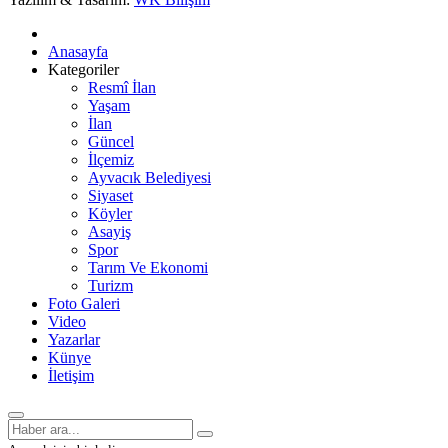
Anasayfa
Kategoriler
Resmî İlan
Yaşam
İlan
Güncel
İlçemiz
Ayvacık Belediyesi
Siyaset
Köyler
Asayiş
Spor
Tarım Ve Ekonomi
Turizm
Foto Galeri
Video
Yazarlar
Künye
İletişim