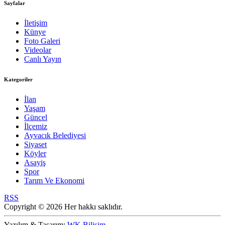
Sayfalar
İletişim
Künye
Foto Galeri
Videolar
Canlı Yayın
Kategoriler
İlan
Yaşam
Güncel
İlçemiz
Ayvacık Belediyesi
Siyaset
Köyler
Asayiş
Spor
Tarım Ve Ekonomi
RSS
Copyright © 2026 Her hakkı saklıdır.
Yazılım & Tasarım:
WK Bilişim