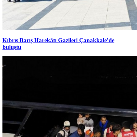
Kıbrıs Barış Harekâtı Gazileri Çanakkale’de
buluştu