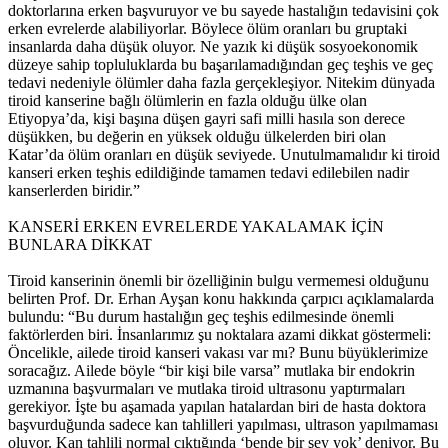
doktorlarına erken başvuruyor ve bu sayede hastalığın tedavisini çok
erken evrelerde alabiliyorlar. Böylece ölüm oranları bu gruptaki
insanlarda daha düşük oluyor. Ne yazık ki düşük sosyoekonomik
düzeye sahip topluluklarda bu başarılamadığından geç teşhis ve geç
tedavi nedeniyle ölümler daha fazla gerçekleşiyor. Nitekim dünyada
tiroid kanserine bağlı ölümlerin en fazla olduğu ülke olan
Etiyopya’da, kişi başına düşen gayri safi milli hasıla son derece
düşükken, bu değerin en yüksek olduğu ülkelerden biri olan
Katar’da ölüm oranları en düşük seviyede. Unutulmamalıdır ki tiroid
kanseri erken teşhis edildiğinde tamamen tedavi edilebilen nadir
kanserlerden biridir.”
KANSERİ ERKEN EVRELERDE YAKALAMAK İÇİN
BUNLARA DİKKAT
Tiroid kanserinin önemli bir özelliğinin bulgu vermemesi olduğunu
belirten Prof. Dr. Erhan Ayşan konu hakkında çarpıcı açıklamalarda
bulundu: “Bu durum hastalığın geç teşhis edilmesinde önemli
faktörlerden biri. İnsanlarımız şu noktalara azami dikkat göstermeli:
Öncelikle, ailede tiroid kanseri vakası var mı? Bunu büyüklerimize
soracağız. Ailede böyle “bir kişi bile varsa” mutlaka bir endokrin
uzmanına başvurmaları ve mutlaka tiroid ultrasonu yaptırmaları
gerekiyor. İşte bu aşamada yapılan hatalardan biri de hasta doktora
başvurduğunda sadece kan tahlilleri yapılması, ultrason yapılmaması
oluyor. Kan tahlili normal çıktığında ‘bende bir şey yok’ deniyor. Bu