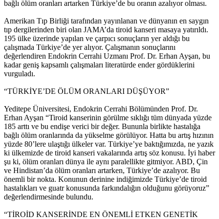
bağlı ölüm oranları artarken Türkiye’de bu oranın azalıyor olması.
Amerikan Tıp Birliği tarafından yayınlanan ve dünyanın en saygın
tıp dergilerinden biri olan JAMA’da tiroid kanseri masaya yatırıldı.
195 ülke üzerinde yapılan ve çarpıcı sonuçların yer aldığı bu
çalışmada Türkiye’de yer alıyor. Çalışmanın sonuçlarını
değerlendiren Endokrin Cerrahi Uzmanı Prof. Dr. Erhan Ayşan, bu
kadar geniş kapsamlı çalışmaları literatürde ender gördüklerini
vurguladı.
“TÜRKİYE’DE ÖLÜM ORANLARI DÜŞÜYOR”
Yeditepe Üniversitesi, Endokrin Cerrahi Bölümünden Prof. Dr.
Erhan Ayşan “Tiroid kanserinin görülme sıklığı tüm dünyada yüzde
185 arttı ve bu endişe verici bir değer. Bununla birlikte hastalığa
bağlı ölüm oranlarında da yükselme görülüyor. Hatta bu artış hızının
yüzde 80’lere ulaştığı ülkeler var. Türkiye’ye baktığımızda, ne yazık
ki ülkemizde de tiroid kanseri vakalarında artış söz konusu. İyi haber
şu ki, ölüm oranları dünya ile aynı paralellikte gitmiyor. ABD, Çin
ve Hindistan’da ölüm oranları artarken, Türkiye’de azalıyor. Bu
önemli bir nokta. Konunun derinine indiğimizde Türkiye’de tiroid
hastalıkları ve guatr konusunda farkındalığın olduğunu görüyoruz”
değerlendirmesinde bulundu.
“TİROİD KANSERİNDE EN ÖNEMLİ ETKEN GENETİK