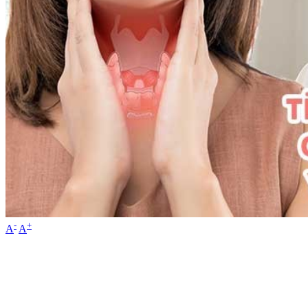
-
+
A
A