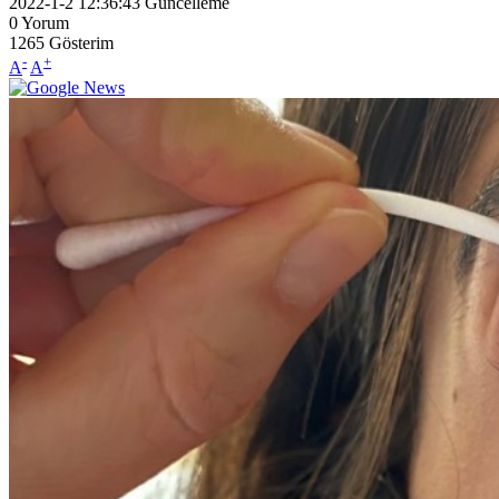
2022-1-2 12:36:43
Güncelleme
0
Yorum
1265
Gösterim
-
+
A
A