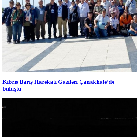
Kıbrıs Barış Harekâtı Gazileri Çanakkale’de
buluştu