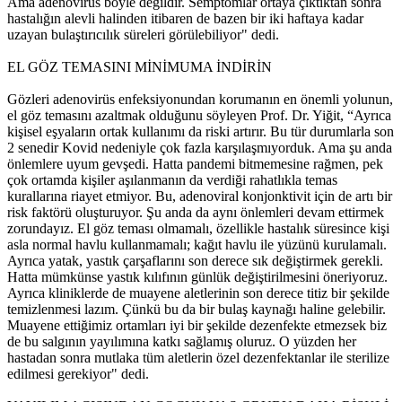
Ama adenovirüs böyle değildir. Semptomlar ortaya çıktıktan sonra
hastalığın alevli halinden itibaren de bazen bir iki haftaya kadar
uzayan bulaştırıcılık süreleri görülebiliyor" dedi.
EL GÖZ TEMASINI MİNİMUMA İNDİRİN
Gözleri adenovirüs enfeksiyonundan korumanın en önemli yolunun,
el göz temasını azaltmak olduğunu söyleyen Prof. Dr. Yiğit, “Ayrıca
kişisel eşyaların ortak kullanımı da riski artırır. Bu tür durumlarla son
2 senedir Kovid nedeniyle çok fazla karşılaşmıyorduk. Ama şu anda
önlemlere uyum gevşedi. Hatta pandemi bitmemesine rağmen, pek
çok ortamda kişiler aşılanmanın da verdiği rahatlıkla temas
kurallarına riayet etmiyor. Bu, adenoviral konjonktivit için de artı bir
risk faktörü oluşturuyor. Şu anda da aynı önlemleri devam ettirmek
zorundayız. El göz teması olmamalı, özellikle hastalık süresince kişi
asla normal havlu kullanmamalı; kağıt havlu ile yüzünü kurulamalı.
Ayrıca yatak, yastık çarşaflarını son derece sık değiştirmek gerekli.
Hatta mümkünse yastık kılıfının günlük değiştirilmesini öneriyoruz.
Ayrıca kliniklerde de muayene aletlerinin son derece titiz bir şekilde
temizlenmesi lazım. Çünkü bu da bir bulaş kaynağı haline gelebilir.
Muayene ettiğimiz ortamları iyi bir şekilde dezenfekte etmezsek biz
de bu salgının yayılımına katkı sağlamış oluruz. O yüzden her
hastadan sonra mutlaka tüm aletlerin özel dezenfektanlar ile sterilize
edilmesi gerekiyor" dedi.