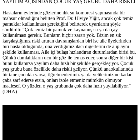
YAYILIM AÇISINDAN ÇOCUK YAŞ GRUBU DAHA RİSKLİ
Hastaların evlerinde gözlerine ılık su kompresi yapmasında bir
mahsur olmadığını belirten Prof. Dr. Ulviye Yiğit, ancak çok temiz
pamuklar kullanılması gerektiğini belirterek uyarılarını şöyle
sürdürdü: “Çok temiz bir pamuk ve kaynamış su ya da çay
kullanılması gerekir. Bunların hiçbir zararı yok. Bizim en sık
karşılaştığımız riski artıran davranışlardan biri ise aile üyelerinden
biri hasta olduğunda, ona verdiğimiz ilacı diğerlerini de alıp aynı
şekilde kullanması. Aile içi bulaşı hızlandıran durumlardan birisi bu.
Çünkü damlalıkların ucu bir göz ile temas eder, sonra diğer bir kişi
bunu kullanırsa yayılım daha hızlı bir şekilde gerçekleşiyor. Çocuk
yaş grubu bana özellikle daha riskli geliyor. Çünkü anaokullarında
bir tane çocukta varsa, öğretmenlerimiz ya da velilerimiz ne kadar
çaba sarf ederse etsin, onları izole etmeniz mümkün olmuyor
maalesef. O yüzden o yaş grubunda çok daha hızlı yayılabiliyor."
(DHA)