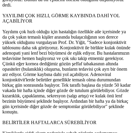
dedi.
YAYILIMI ÇOK HIZLI, GÖRME KAYBINDA DAHİ YOL
AÇABİLİYOR
Yayılımı çok hızlı olduğu için hastalığın özellikle aile içerisinde ya
da çok yakın temaslı kişiler arasında bulaşıcılığının son derece
yüksek olduğunu vurgulayan Prof. Dr. Yiğit, "Sadece konjonktivit
tablosunu daha sık görüyoruz. Konjonktivit ile birlikte kulak önünde
adenopati yani lenf bezi büyümesi de eşlik ediyor. Bu hastalarımızın
tedavisine hemen başlıyoruz ve çok sıkı takip etmemiz gerekiyor.
Çünkü eğer kornea dediğimiz gözün şeffaf tabakasının altında
opasiteler (bulanıklık) oluşursa, bunların tedavisi çok ayrı bir önem
arz ediyor. Görme kaybına dahi yol açabiliyor. Adenoviral
konjonktivit'lerde belirtiler genellikle temaslı olma durumundan
birkaç gün sonrasında başlıyor. Tek taraflı başlasa da yüzde 50 kadar
vakada bir hafta içinde diğer gözde de tutulum görülebiliyor. Gözde
kızarıklık, çapaklanma, sekresyon (salgı artışı) ve kulak önü lenf
bezinin büyümesi şeklinde başlıyor. Ardından bir hafta ya da birkaç
gün içerisinde diğer gözde de semptomlar görülebiliyor" şeklinde
konuştu.
BELİRTİLER HAFTALARCA SÜREBİLİYOR