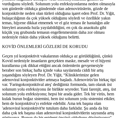
vurduğunu söyledi. Solunum yolu enfeksiyonlarına neden olmasıyla
son günlerde oldukça gündemde olan adenovirüslerin, gözde de
konjonktivite neden olan türleri olduğuna işaret eden Prof. Dr. Yiğit,
bulaşıcılığının da çok yüksek olduğunu söyledi ve özellikle yakın
temas, hijyene dikkat etmemek ve el göz teması ile hastalığın aile
bireyleri arasında hızla yayılabildiğini, en çok da anaokulu gibi
küçük yaş grubunda temasın engellenmesinin daha zor olması
nedeniyle riskin daha yüksek olduğunu belirtti.
KOVİD ÖNLEMLERİ GÖZLERİ DE KORUDU
Geçen yıl konjonktivit vakalarının oldukça az görüldüğünü, çünkü
Kovid nedeniyle insanların gerçekten maske, mesafe ve el hijyeni
kurallarına çok dikkat ettiğini ancak önlemlerin gevşemesiyle
beraber son birkaç hafta içinde vaka sayılarında ciddi bir artış
yaşandığını söyleyen Prof. Dr. Yiğit, “Kliniklerimize gelen
adenoviral konjonktivitler artmaya başladı. Adenovirüs'ün birkaç tipi
var. 'Faringokonjonktival ateş' dediğimiz formunda, tam olarak üst
solunum yolu enfeksiyonu ile birlikte seyreder. Yani farenjit, ateş, üst
solunum yolu enfeksiyonu; hepsi bir arada gider. Tek bir virüs, hem
kulak burun boğaz sistemini, hem üst solunum yolu sistemini etkiler,
hem de konjonktiva'yı enfekte edebilir. Ama tek başına olan
'adenoviral konjonktivit'te tutulum daha farklıdır. Şu anda da biz
daha çok tek başına olan adenoviral konjonktivitlerin sayısında artış
görüyoruz. Bunun da bir epidemi öncüsü olduğunu düşünüyoruz"