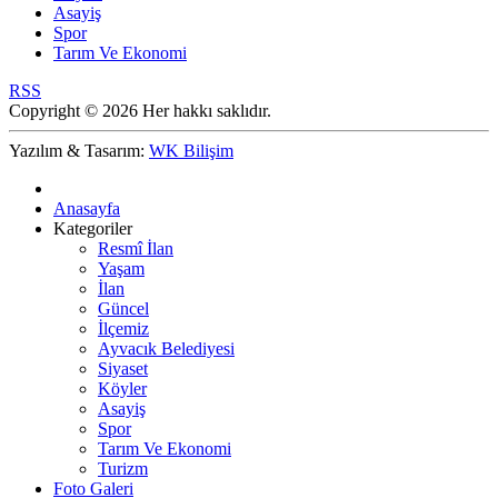
Asayiş
Spor
Tarım Ve Ekonomi
RSS
Copyright © 2026 Her hakkı saklıdır.
Yazılım & Tasarım:
WK Bilişim
Anasayfa
Kategoriler
Resmî İlan
Yaşam
İlan
Güncel
İlçemiz
Ayvacık Belediyesi
Siyaset
Köyler
Asayiş
Spor
Tarım Ve Ekonomi
Turizm
Foto Galeri