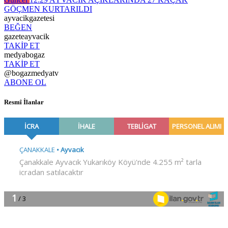
GÖÇMEN KURTARILDI
ayvacikgazetesi
BEĞEN
gazeteayvacik
TAKİP ET
medyabogaz
TAKİP ET
@bogazmedyatv
ABONE OL
Resmî İlanlar