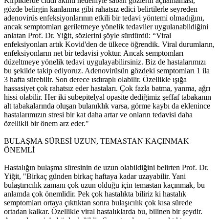
Kirpiklerde ciddi akıntı nedeniyle sabah gözlerin açılamaması,
gözde belirgin kanlanma gibi rahatsız edici belirtilerle seyreden
adenovirüs enfeksiyonlarının etkili bir tedavi yöntemi olmadığını,
ancak semptomları geriletmeye yönelik tedaviler uygulanabildiğini
anlatan Prof. Dr. Yiğit, sözlerini şöyle sürdürdü: “Viral
enfeksiyonları artık Kovid'den de ülkece öğrendik. Viral durumların,
enfeksiyonların net bir tedavisi yoktur. Ancak semptomları
düzeltmeye yönelik tedavi uygulayabilirsiniz. Biz de hastalarımızı
bu şekilde takip ediyoruz. Adenovirüsün gözdeki semptomları 1 ila
3 hafta sürebilir. Son derece ısdıraplı olabilir. Özellikle ışığa
hassasiyet çok rahatsız eder hastaları. Çok fazla batma, yanma, ağrı
hissi olabilir. Her iki subepitelyal opasite dediğimiz şeffaf tabakanın
alt tabakalarında oluşan bulanıklık varsa, görme kaybı da eklenince
hastalarımızın stresi bir kat daha artar ve onların tedavisi daha
özellikli bir önem arz eder."
BULAŞMA SÜRESİ UZUN, TEMASTAN KAÇINMAK
ÖNEMLİ
Hastalığın bulaşma süresinin de uzun olabildiğini belirten Prof. Dr.
Yiğit, "Birkaç günden birkaç haftaya kadar uzayabilir. Yani
bulaştırıcılık zamanı çok uzun olduğu için temastan kaçınmak, bu
anlamda çok önemlidir. Pek çok hastalıkta biliriz ki hastalık
semptomları ortaya çıktıktan sonra bulaşıcılık çok kısa sürede
ortadan kalkar. Özellikle viral hastalıklarda bu, bilinen bir şeydir.