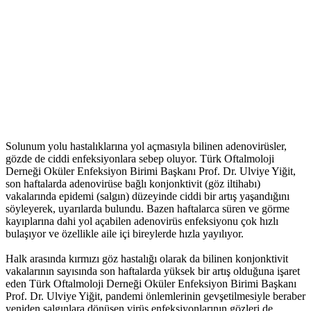
Solunum yolu hastalıklarına yol açmasıyla bilinen adenovirüsler,
gözde de ciddi enfeksiyonlara sebep oluyor. Türk Oftalmoloji
Derneği Oküler Enfeksiyon Birimi Başkanı Prof. Dr. Ulviye Yiğit,
son haftalarda adenovirüse bağlı konjonktivit (göz iltihabı)
vakalarında epidemi (salgın) düzeyinde ciddi bir artış yaşandığını
söyleyerek, uyarılarda bulundu. Bazen haftalarca süren ve görme
kayıplarına dahi yol açabilen adenovirüs enfeksiyonu çok hızlı
bulaşıyor ve özellikle aile içi bireylerde hızla yayılıyor.
Halk arasında kırmızı göz hastalığı olarak da bilinen konjonktivit
vakalarının sayısında son haftalarda yüksek bir artış olduğuna işaret
eden Türk Oftalmoloji Derneği Oküler Enfeksiyon Birimi Başkanı
Prof. Dr. Ulviye Yiğit, pandemi önlemlerinin gevşetilmesiyle beraber
yeniden salgınlara dönüşen virüs enfeksiyonlarının gözleri de