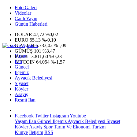
Foto Galeri
Videolar
Canlı Yayın
Günün Haberleri
DOLAR
47,72
%0,02
EURO
55,13
%-0,10
G.ALTIN
6.733,02
%1,09
GÜMÜŞ
101
%3,47
Yaşam
IMKB
13.811,60
%0,23
İlan
BITCOIN
64.054
%-1,57
Güncel
İlçemiz
Ayvacık Belediyesi
Siyaset
Köyler
Asayiş
Resmî İlan
Facebook
Twitter
Instagram
Youtube
Yaşam
İlan
Güncel
İlçemiz
Ayvacık Belediyesi
Siyaset
Köyler
Asayiş
Spor
Tarım Ve Ekonomi
Turizm
Künye
İletişim
RSS