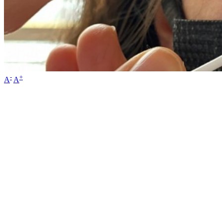
-
+
A
A