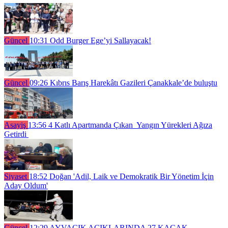
Güncel
10:31
Odd Burger Ege’yi Sallayacak!
Güncel
09:26
Kıbrıs Barış Harekâtı Gazileri Çanakkale’de buluştu
Asayiş
13:56
4 Katlı Apartmanda Çıkan Yangın Yürekleri Ağıza
Getirdi
Siyaset
18:52
Doğan 'Adil, Laik ve Demokratik Bir Yönetim İçin
Aday Oldum'
Güncel
12:29
AYVACIK AÇIKLARINDA 27 KAÇAK