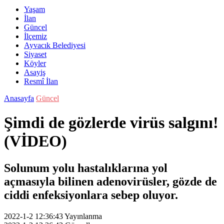
Yaşam
İlan
Güncel
İlçemiz
Ayvacık Belediyesi
Siyaset
Köyler
Asayiş
Resmî İlan
Anasayfa
Güncel
Şimdi de gözlerde virüs salgını!
(VİDEO)
Solunum yolu hastalıklarına yol
açmasıyla bilinen adenovirüsler, gözde de
ciddi enfeksiyonlara sebep oluyor.
2022-1-2 12:36:43
Yayınlanma