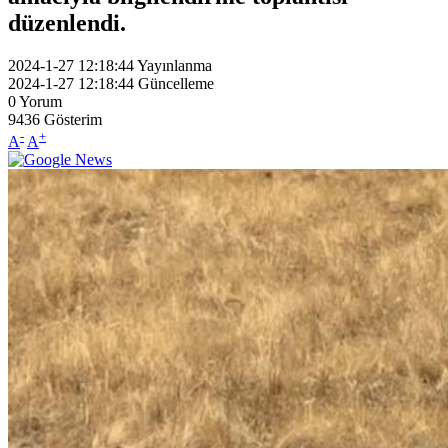
düzenlendi.
2024-1-27 12:18:44
Yayınlanma
2024-1-27 12:18:44
Güncelleme
0
Yorum
9436
Gösterim
-
+
A
A