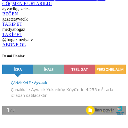
GÖÇMEN KURTARILDI
ayvacikgazetesi
BEĞEN
gazeteayvacik
TAKİP ET
medyabogaz
TAKİP ET
@bogazmedyatv
ABONE OL
Resmî İlanlar