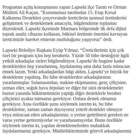
Programın açılış konuşmasını yapan Lapseki ilçe Tarım ve Orman
Müdürü Ali Kaçan, "Kurumumuz tarafından 15. Etap Kırsal
Kalkınma Destekleri çerçevesinde üreticilerin tarımsal üretimlerini
geliştirmek ve desteklemek amacıyla, bilgilendirme toplantısı
düzenlendi. Lapseki ilçemizde Marmara bölgesinde ilk defa dijital
toprak analiz cihazını kullanan, bitkisel üretimin önemini kavrayan
üreticimizle hareket etmenin mutluluğunu yaşıyoruz" dedi.
Lapseki Belediye Başkanı Eyüp Yılmaz, “Üreticilerimiz için çok
özel bir program içim hep beraberiz. Yüzde 50 hibe desteğiyle ilgili
yetkili arkadaşlar sizleri bilgilendiriyor. Lapseki’de bugüne kadar
desteklerden hep yararlanmış, faydalanmış ama daha fazla müracaat
etmek lazım. Yetki arkadaşlardan bilgi aldım, Lapseki’ye büyük bir
destekleme yapılmış. Bu hibe desteklerden arkadaşlarımız
yararlanmışlar. Sulamasından, makine ekipmanına, genç çiftçisine,
uzman eller, soğuk hava depoları ve diğer bir sürü desteklemeler
bunun yanında hükümetimizin yaptığı diğer desteklerle beraber
çiftçimizi ayakta tutmamız gerekiyor. Onlara destek olmamız
gerekiyor. Ama özellikle şunu söylemek isterim ki, bu hibe
desteklerine, zaman zaman duyuyoruz yeterli destekler olmuyor
veya müracaat eden arkadaşlarımız, o yerine getirilmesi gereken ne
varsa yerine getiremiyorlar ve yararlanamıyorlar. Bunu özellikle
söylemek isterim ki, yapılan desteklemelerden muhakkak
faydalanmamız gerekiyor. Müdürlüklerimizde görevli arkadaşlarımız