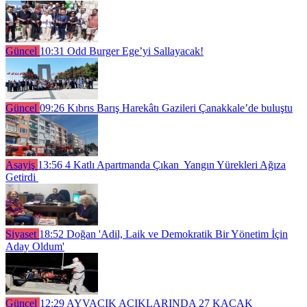
Güncel
10:31
Odd Burger Ege’yi Sallayacak!
Güncel
09:26
Kıbrıs Barış Harekâtı Gazileri Çanakkale’de buluştu
Asayiş
13:56
4 Katlı Apartmanda Çıkan Yangın Yürekleri Ağıza
Getirdi
Siyaset
18:52
Doğan 'Adil, Laik ve Demokratik Bir Yönetim İçin
Aday Oldum'
Güncel
12:29
AYVACIK AÇIKLARINDA 27 KAÇAK