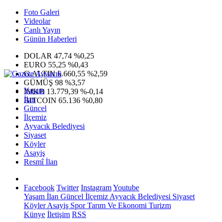
Foto Galeri
Videolar
Canlı Yayın
Günün Haberleri
DOLAR
47,74
%0,25
EURO
55,25
%0,43
G.ALTIN
6.660,55
%2,59
GÜMÜŞ
98
%3,57
Yaşam
IMKB
13.779,39
%-0,14
İlan
BITCOIN
65.136
%0,80
Güncel
İlçemiz
Ayvacık Belediyesi
Siyaset
Köyler
Asayiş
Resmî İlan
Facebook
Twitter
Instagram
Youtube
Yaşam
İlan
Güncel
İlçemiz
Ayvacık Belediyesi
Siyaset
Köyler
Asayiş
Spor
Tarım Ve Ekonomi
Turizm
Künye
İletişim
RSS