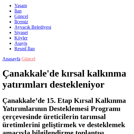
Yaşam
İlan
Güncel
İlçemiz
Ayvacık Belediyesi
Siyaset
Köyler
Asayiş
Resmî İlan
Anasayfa
Güncel
Çanakkale'de kırsal kalkınma
yatırımları destekleniyor
Çanakkale’de 15. Etap Kırsal Kalkınma
Yatırımlarının Desteklemesi Programı
çerçevesinde üreticilerin tarımsal
üretimlerini geliştirmek ve desteklemek
amacıyla bilgilendirme toplantısı