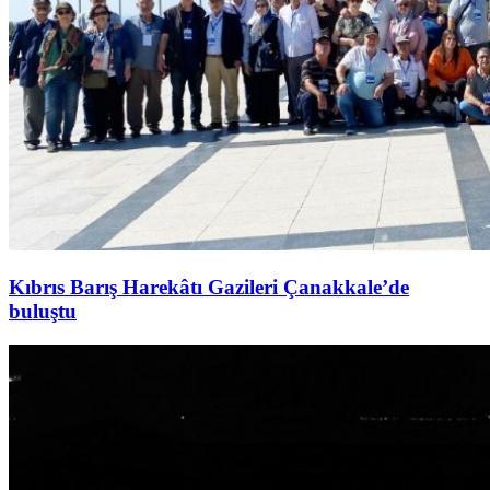
Kıbrıs Barış Harekâtı Gazileri Çanakkale’de
buluştu