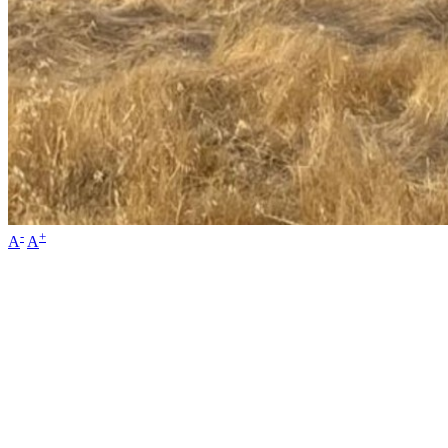
-
+
A
A