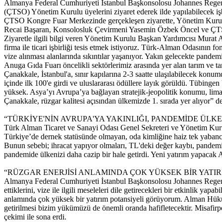
Almanya Federal Cumhuriyeti İstanbul Başkonsolosu Johannes Regenb
(ÇTSO) Yönetim Kurulu üyelerini ziyaret ederek ilde yapılabilecek işbi
ÇTSO Kongre Fuar Merkezinde gerçekleşen ziyarette, Yönetim Kur
Recai Başaran, Konsolosluk Çevirmeni Yasemin Özbek Öncel ve ÇTS
Ziyaretle ilgili bilgi veren Yönetim Kurulu Başkan Yardımcısı Murat Ay
firma ile ticari işbirliği tesis etmek istiyoruz. Türk-Alman Odasının f
vize alınması alanlarında sıkıntılar yaşanıyor. Yakın gelecekte pandemin
Anuga Gıda Fuarı öncelikli sektörlerimiz arasında yer alan tarım ve t
Çanakkale, İstanbul'a, sınır kapılarına 2-3 saatte ulaşılabilecek konum
içinde ilk 100'e girdi ve uluslararası ödüllere layık görüldü. Tübingen
yüksek. Asya’yı Avrupa’ya bağlayan stratejik-jeopolitik konumu, limanl
Çanakkale, rüzgar kalitesi açısından ülkemizde 1. sırada yer alıyor” de
“TÜRKİYE'NİN AVRUPA'YA YAKINLIĞI, PANDEMİDE ÜLKE
Türk Alman Ticaret ve Sanayi Odası Genel Sekreteri ve Yönetim Kuru
Türkiye’de dernek statüsünde olmayan, oda kimliğine haiz tek yabancı
Bunun sebebi; ihracat yapıyor olmaları, TL'deki değer kaybı, pandemiye
pandemide ülkenizi daha cazip bir hale getirdi. Yeni yatırım yapacak A
“RÜZGAR ENERJİSİ ANLAMINDA ÇOK YÜKSEK BİR YATI
Almanya Federal Cumhuriyeti İstanbul Başkonsolosu Johannes Regenbrech
ettiklerini, vize ile ilgili meseleleri dile getirecekleri bir etkinlik ya
anlamında çok yüksek bir yatırım potansiyeli görüyorum. Alman Hüküm
getirilmesi bizim yükümüzü de önemli oranda hafifletecektir. Misafirpe
çekimi ile sona erdi.