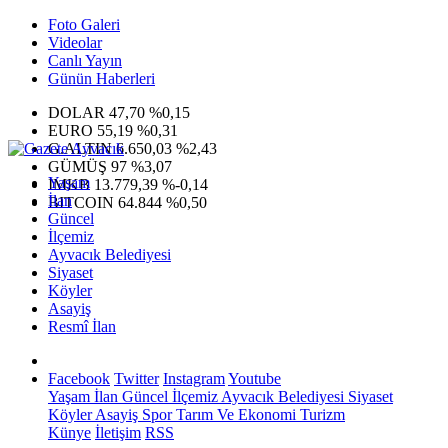
Foto Galeri
Videolar
Canlı Yayın
Günün Haberleri
DOLAR
47,70
%0,15
EURO
55,19
%0,31
G.ALTIN
6.650,03
%2,43
GÜMÜŞ
97
%3,07
Yaşam
IMKB
13.779,39
%-0,14
İlan
BITCOIN
64.844
%0,50
Güncel
İlçemiz
Ayvacık Belediyesi
Siyaset
Köyler
Asayiş
Resmî İlan
Facebook
Twitter
Instagram
Youtube
Yaşam
İlan
Güncel
İlçemiz
Ayvacık Belediyesi
Siyaset
Köyler
Asayiş
Spor
Tarım Ve Ekonomi
Turizm
Künye
İletişim
RSS