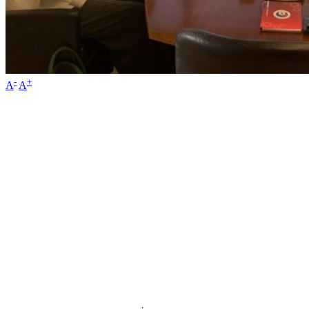
-
+
A
A