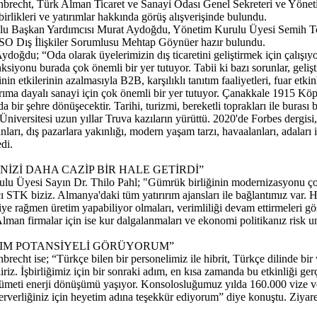
recht, Türk Alman Ticaret ve Sanayi Odası Genel Sekreteri ve Yöneti
rlikleri ve yatırımlar hakkında görüş alışverişinde bulundu.
ulu Başkan Yardımcısı Murat Aydoğdu, Yönetim Kurulu Üyesi Semih 
O Dış İlişkiler Sorumlusu Mehtap Göynüer hazır bulundu.
doğdu; “Oda olarak üyelerimizin dış ticaretini geliştirmek için çalışıyo
onksiyonu burada çok önemli bir yer tutuyor. Tabii ki bazı sorunlar, geli
in etkilerinin azalmasıyla B2B, karşılıklı tanıtım faaliyetleri, fuar etk
arıma dayalı sanayi için çok önemli bir yer tutuyor. Çanakkale 1915 Köp
da bir şehre dönüşecektir. Tarihi, turizmi, bereketli toprakları ile bur
 Üniversitesi uzun yıllar Truva kazıların yürüttü. 2020'de Forbes dergisi,
arı, dış pazarlara yakınlığı, modern yaşam tarzı, havaalanları, adaları i
di.
NİZİ DAHA CAZİP BİR HALE GETİRDİ”
lu Üyesi Sayın Dr. Thilo Pahl; "Gümrük birliğinin modernizasyonu çok
 STK biziz. Almanya'daki tüm yatırırım ajansları ile bağlantımız var. H
 rağmen üretim yapabiliyor olmaları, verimliliği devam ettirmeleri göst
lman firmalar için ise kur dalgalanmaları ve ekonomi politikanız risk uns
RIM POTANSİYELİ GÖRÜYORUM”
t ise; “Türkçe bilen bir personelimiz ile hibrit, Türkçe dilinde bir we
pabiliriz. İşbirliğimiz için bir sonraki adım, en kısa zamanda bu etkinliği g
eti enerji dönüşümü yaşıyor. Konsolosluğumuz yılda 160.000 vize veriy
rverliğiniz için heyetim adına teşekkür ediyorum” diye konuştu. Ziyaret 