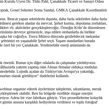
m Kurulu Üyesi Dr. Thilo Pahl, Çanakkale Ticaret ve Sanayi Odası
Toprak, Genel Sekreter Sema Sandal, GMKA Çanakkale Koordinatörü
ruz. İhracat yapan sektörlerin dışında, daha fazla sektörden daha fazla
ştirilmesi gereken alanlar da mevcut. Şirket kurma, depolama zorlukları,
inlikleri vb. aktiviteler gerçekleştireceğiz. Örneğin Köln’de düzenlenen
rüsünün devreye girmesiyle, inşa edilen otobanlarla da birlikte
ası başka bir coğrafya. Truva Müzesi dünyada gezilebilecek mekanlar
 şehrimizi en yaşanabilir Şehri seçti. Yaşam standartları burada
le özel bir yer Çanakkale. Yenilenebilir enerji anlamında da
 önemli. Bunun için diğer odalarla da çalışmalar yürütüyoruz.
âlihazırda yatırım yapmış olan Alman firmalar oldukça mutlular.
erilebilir. Lojistik açıdan da Türkiye'nin Avrupa'ya yakınlığı,
urları olarak görülüyor” ifadelerini kullandı.
binar organize ederek üyelerinize taleplerini, sıkıntılarını, merak
erçekleştirmek olabilir. Ben bu bölgede özellikle rüzgar enerjisi
or. Adeta bir vize fabrikası gibiyiz. Vize prosedürlerine kolaylık
günün anısına karşılıklı hediyelerin verilmesi ve toplu fotoğraf