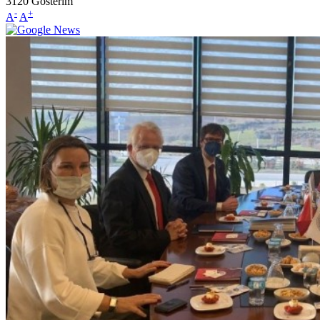
3120
Gösterim
-
+
A
A