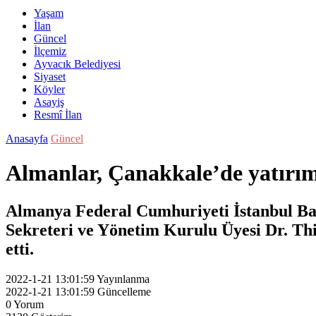
Yaşam
İlan
Güncel
İlçemiz
Ayvacık Belediyesi
Siyaset
Köyler
Asayiş
Resmî İlan
Anasayfa
Güncel
Almanlar, Çanakkale’de yatırım
Almanya Federal Cumhuriyeti İstanbul Ba
Sekreteri ve Yönetim Kurulu Üyesi Dr. Th
etti.
2022-1-21 13:01:59
Yayınlanma
2022-1-21 13:01:59
Güncelleme
0
Yorum