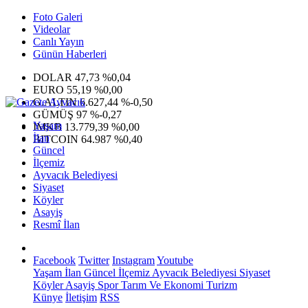
Foto Galeri
Videolar
Canlı Yayın
Günün Haberleri
DOLAR
47,73
%0,04
EURO
55,19
%0,00
G.ALTIN
6.627,44
%-0,50
GÜMÜŞ
97
%-0,27
Yaşam
IMKB
13.779,39
%0,00
İlan
BITCOIN
64.987
%0,40
Güncel
İlçemiz
Ayvacık Belediyesi
Siyaset
Köyler
Asayiş
Resmî İlan
Facebook
Twitter
Instagram
Youtube
Yaşam
İlan
Güncel
İlçemiz
Ayvacık Belediyesi
Siyaset
Köyler
Asayiş
Spor
Tarım Ve Ekonomi
Turizm
Künye
İletişim
RSS