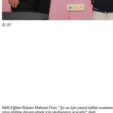
-
+
A
A
Milli Eğitim Bakanı Mahmut Özer, "Şu an için yarıyıl tatilini uzatmanız
yüze eğitime devam etmek için okullarımızı açacağız" dedi.