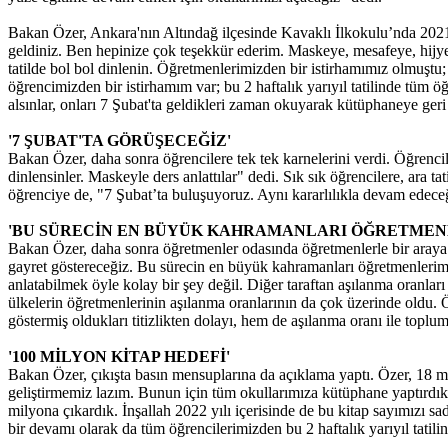
Bakan Özer, Ankara'nın Altındağ ilçesinde Kavaklı İlkokulu’nda 2021-
geldiniz. Ben hepinize çok teşekkür ederim. Maskeye, mesafeye, hijyen
tatilde bol bol dinlenin. Öğretmenlerimizden bir istirhamımız olmuşt
öğrencimizden bir istirhamım var; bu 2 haftalık yarıyıl tatilinde tü
alsınlar, onları 7 Şubat'ta geldikleri zaman okuyarak kütüphaneye geri g
'7 ŞUBAT'TA GÖRÜŞECEĞİZ'
Bakan Özer, daha sonra öğrencilere tek tek karnelerini verdi. Öğrenc
dinlensinler. Maskeyle ders anlattılar" dedi. Sık sık öğrencilere, ara
öğrenciye de, "7 Şubat’ta buluşuyoruz. Aynı kararlılıkla devam edeceği
'BU SÜRECİN EN BÜYÜK KAHRAMANLARI ÖĞRETMEN
Bakan Özer, daha sonra öğretmenler odasında öğretmenlerle bir araya ge
gayret göstereceğiz. Bu sürecin en büyük kahramanları öğretmenlerimi
anlatabilmek öyle kolay bir şey değil. Diğer taraftan aşılanma oranl
ülkelerin öğretmenlerinin aşılanma oranlarının da çok üzerinde oldu.
göstermiş oldukları titizlikten dolayı, hem de aşılanma oranı ile topl
'100 MİLYON KİTAP HEDEFİ'
Bakan Özer, çıkışta basın mensuplarına da açıklama yaptı. Özer, 18 mi
geliştirmemiz lazım. Bunun için tüm okullarımıza kütüphane yaptırdı
milyona çıkardık. İnşallah 2022 yılı içerisinde de bu kitap sayımızı sa
bir devamı olarak da tüm öğrencilerimizden bu 2 haftalık yarıyıl tatili