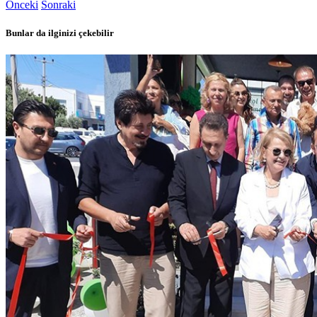
Önceki
Sonraki
Bunlar da ilginizi çekebilir