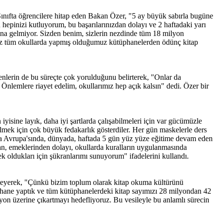
Sınıfta öğrencilere hitap eden Bakan Özer, "5 ay büyük sabırla bugüne
hepinizi kutluyorum, bu başarılarınızdan dolayı ve 2 haftadaki yarı
ına gelmiyor. Sizden benim, sizlerin nezdinde tüm 18 milyon
rimiz tüm okullarda yapmış olduğumuz kütüphanelerden ödünç kitap
enlerin de bu süreçte çok yorulduğunu belirterek, "Onlar da
. Önlemlere riayet edelim, okullarımız hep açık kalsın" dedi. Özer bir
yisine layık, daha iyi şartlarda çalışabilmeleri için var gücümüzle
lmek için çok büyük fedakarlık gösterdiler. Her gün maskelerle ders
kıta Avrupa'sında, dünyada, haftada 5 gün yüz yüze eğitime devam eden
an, emeklerinden dolayı, okullarda kuralların uygulanmasında
k oldukları için şükranlarımı sunuyorum" ifadelerini kullandı.
 isteyerek, "Çünkü bizim toplum olarak kitap okuma kültürünü
phane yaptık ve tüm kütüphanelerdeki kitap sayımızı 28 milyondan 42
milyon üzerine çıkartmayı hedefliyoruz. Bu vesileyle bu anlamlı sürecin