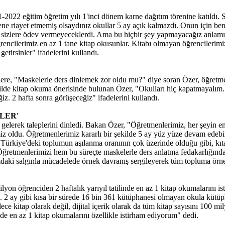
2022 eğitim öğretim yılı 1'inci dönem karne dağıtım törenine katıldı. 
e riayet etmemiş olsaydınız okullar 5 ay açık kalmazdı. Onun için ben 
u; sizlere ödev vermeyeceklerdi. Ama bu hiçbir şey yapmayacağız anlam
m öğrencilerimiz en az 1 tane kitap okusunlar. Kitabı olmayan öğrencile
etirsinler" ifadelerini kullandı.
ilere, "Maskelerle ders dinlemek zor oldu mu?" diye soran Özer, öğretm
 tatilde kitap okuma önerisinde bulunan Özer, "Okulları hiç kapatmayalım
z. 2 hafta sonra görüşeceğiz" ifadelerini kullandı.
LER'
lerek taleplerini dinledi. Bakan Özer, "Öğretmenlerimiz, her şeyin en i
z oldu. Öğretmenlerimiz kararlı bir şekilde 5 ay yüz yüze devam edebi
arı Türkiye'deki toplumun aşılanma oranının çok üzerinde olduğu gibi, 
 Öğretmenlerimizi hem bu süreçte maskelerle ders anlatma fedakarlığınd
umdaki salgınla mücadelede örnek davranış sergileyerek tüm topluma örne
lyon öğrenciden 2 haftalık yarıyıl tatilinde en az 1 kitap okumalarını
k. 2 ay gibi kısa bir sürede 16 bin 361 kütüphanesi olmayan okula kütü
dece kitap olarak değil, dijital içerik olarak da tüm kitap sayısını 100 
nde en az 1 kitap okumalarını özellikle istirham ediyorum" dedi.