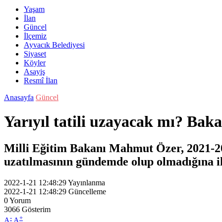
Yaşam
İlan
Güncel
İlçemiz
Ayvacık Belediyesi
Siyaset
Köyler
Asayiş
Resmî İlan
Anasayfa
Güncel
Yarıyıl tatili uzayacak mı? Bak
Milli Eğitim Bakanı Mahmut Özer, 2021-2022
uzatılmasının gündemde olup olmadığına ili
2022-1-21 12:48:29
Yayınlanma
2022-1-21 12:48:29
Güncelleme
0
Yorum
3066
Gösterim
-
+
A
A