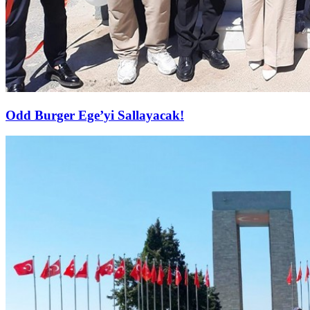
Odd Burger Ege’yi Sallayacak!