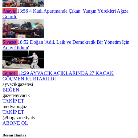
Asayiş
13:56
4 Katlı Apartmanda Çıkan Yangın Yürekleri Ağıza
Getirdi
Siyaset
18:52
Doğan 'Adil, Laik ve Demokratik Bir Yönetim İçin
Aday Oldum'
Güncel
12:29
AYVACIK AÇIKLARINDA 27 KAÇAK
GÖÇMEN KURTARILDI
ayvacikgazetesi
BEĞEN
gazeteayvacik
TAKİP ET
medyabogaz
TAKİP ET
@bogazmedyatv
ABONE OL
Resmî İlanlar