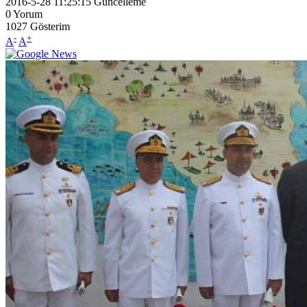
2016-5-28 11:25:15
Güncelleme
0
Yorum
1027
Gösterim
-
+
A
A