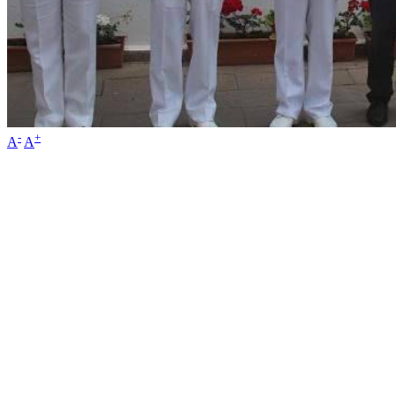
-
+
A
A