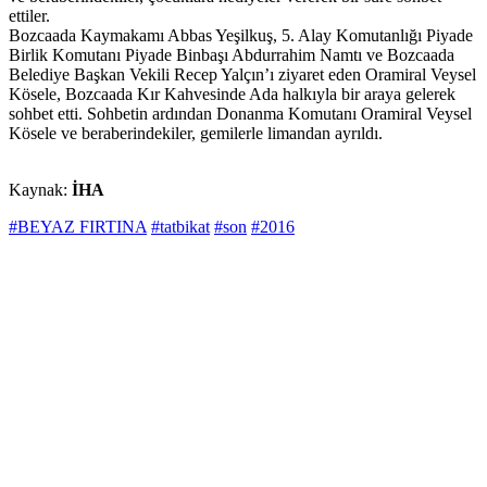
ettiler.
Bozcaada Kaymakamı Abbas Yeşilkuş, 5. Alay Komutanlığı Piyade
Birlik Komutanı Piyade Binbaşı Abdurrahim Namtı ve Bozcaada
Belediye Başkan Vekili Recep Yalçın’ı ziyaret eden Oramiral Veysel
Kösele, Bozcaada Kır Kahvesinde Ada halkıyla bir araya gelerek
sohbet etti. Sohbetin ardından Donanma Komutanı Oramiral Veysel
Kösele ve beraberindekiler, gemilerle limandan ayrıldı.
Kaynak:
İHA
#BEYAZ FIRTINA
#tatbikat
#son
#2016