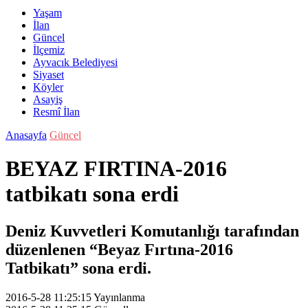
Yaşam
İlan
Güncel
İlçemiz
Ayvacık Belediyesi
Siyaset
Köyler
Asayiş
Resmî İlan
Anasayfa
Güncel
BEYAZ FIRTINA-2016
tatbikatı sona erdi
Deniz Kuvvetleri Komutanlığı tarafından
düzenlenen “Beyaz Fırtına-2016
Tatbikatı” sona erdi.
2016-5-28 11:25:15
Yayınlanma