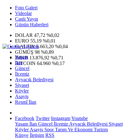
Foto Galeri
Videolar
Canlı Yayın
Günün Haberleri
DOLAR
47,72
%0,02
EURO
55,19
%0,01
G.ALTIN
6.663,20
%0,04
GÜMÜŞ
98
%0,89
Yaşam
IMKB
13.876,92
%0,71
İlan
BITCOIN
64.960
%0,17
Güncel
İlçemiz
Ayvacık Belediyesi
Siyaset
Köyler
Asayiş
Resmî İlan
Facebook
Twitter
Instagram
Youtube
Yaşam
İlan
Güncel
İlçemiz
Ayvacık Belediyesi
Siyaset
Köyler
Asayiş
Spor
Tarım Ve Ekonomi
Turizm
Künye
İletişim
RSS