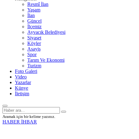
Resmî İlan
Yaşam
İlan
Güncel
İlçemiz
Ayvacık Belediyesi
Siyaset
Köyler
Asayiş
Spor
Tarım Ve Ekonomi
Turizm
Foto Galeri
Video
Yazarlar
Künye
İletişim
Aramak için bir kelime yazınız.
HABER İHBAR