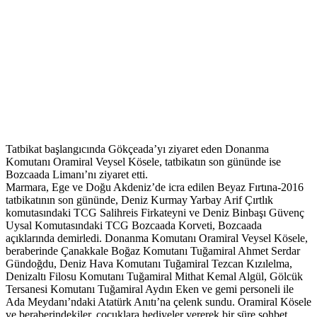
Tatbikat başlangıcında Gökçeada’yı ziyaret eden Donanma
Komutanı Oramiral Veysel Kösele, tatbikatın son gününde ise
Bozcaada Limanı’nı ziyaret etti.
Marmara, Ege ve Doğu Akdeniz’de icra edilen Beyaz Fırtına-2016
tatbikatının son gününde, Deniz Kurmay Yarbay Arif Çırtlık
komutasındaki TCG Salihreis Firkateyni ve Deniz Binbaşı Güvenç
Uysal Komutasındaki TCG Bozcaada Korveti, Bozcaada
açıklarında demirledi. Donanma Komutanı Oramiral Veysel Kösele,
beraberinde Çanakkale Boğaz Komutanı Tuğamiral Ahmet Serdar
Gündoğdu, Deniz Hava Komutanı Tuğamiral Tezcan Kızılelma,
Denizaltı Filosu Komutanı Tuğamiral Mithat Kemal Algül, Gölcük
Tersanesi Komutanı Tuğamiral Aydın Eken ve gemi personeli ile
Ada Meydanı’ndaki Atatürk Anıtı’na çelenk sundu. Oramiral Kösele
ve beraberindekiler, çocuklara hediyeler vererek bir süre sohbet