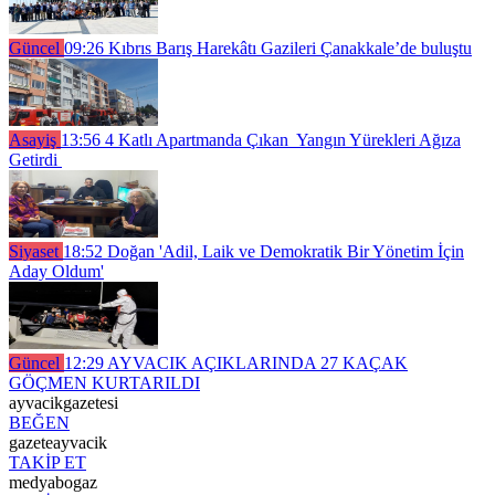
Güncel
09:26
Kıbrıs Barış Harekâtı Gazileri Çanakkale’de buluştu
Asayiş
13:56
4 Katlı Apartmanda Çıkan Yangın Yürekleri Ağıza
Getirdi
Siyaset
18:52
Doğan 'Adil, Laik ve Demokratik Bir Yönetim İçin
Aday Oldum'
Güncel
12:29
AYVACIK AÇIKLARINDA 27 KAÇAK
GÖÇMEN KURTARILDI
ayvacikgazetesi
BEĞEN
gazeteayvacik
TAKİP ET
medyabogaz