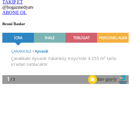
TAKİP ET
@bogazmedyatv
ABONE OL
Resmî İlanlar