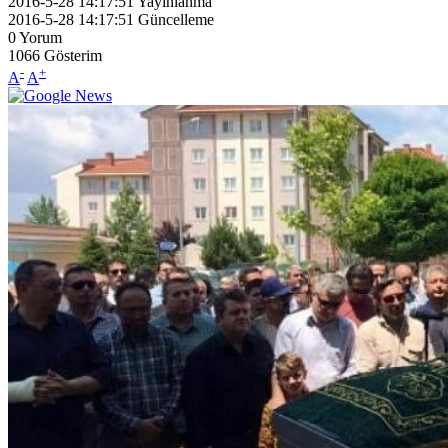
2016-5-28 14:17:51
Yayınlanma
2016-5-28 14:17:51
Güncelleme
0
Yorum
1066
Gösterim
-
+
A
A