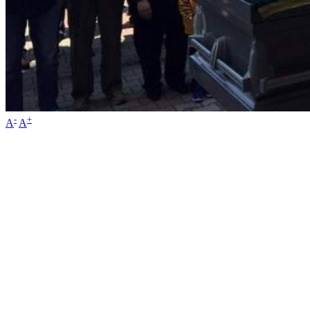
-
+
A
A