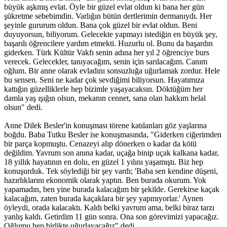
büyük aşkmış evlat. Öyle bir güzel evlat oldun ki bana her gün
şükretme sebebimdin. Varlığın bütün dertlerimin dermanıydı. Her
şeyinle gururum oldun. Bana çok güzel bir evlat oldun. Beni
duyuyorsun, biliyorum. Gelecekte yapmayı istediğin en büyük şey,
başarılı öğrencilere yardım etmekti. Huzurlu ol. Bunu da başardın
giderken. Türk Kültür Vakfı senin adına her yıl 2 öğrenciye burs
verecek. Gelecekler, tanıyacağım, senin için sarılacağım. Canım
oğlum. Bir anne olarak evladını sonsuzluğa uğurlamak zordur. Hele
bu sensen. Seni ne kadar çok sevdiğimi biliyorsun. Hayatımıza
kattığın güzelliklerle hep bizimle yaşayacaksın. Döktüğüm her
damla yaş ışığın olsun, mekanın cennet, sana olan hakkım helal
olsun" dedi.
Anne Dilek Besler'in konuşması törene katılanları göz yaşlarına
boğdu. Baba Tutku Besler ise konuşmasında, "Giderken ciğerimden
bir parça kopmuştu. Cenazeyi alıp dönerken o kadar da kötü
değildim. Yavrum son anına kadar, uçağa binip uçak kalkana kadar,
18 yıllık hayatının en dolu, en güzel 1 yılını yaşamıştı. Biz hep
konuşurduk. Tek söylediği bir şey vardı; 'Baba sen kendine düşeni,
hazırlıklarını ekonomik olarak yaptın. Ben burada okurum. Yok
yapamadın, ben yine burada kalacağım bir şekilde. Gerekirse kaçak
kalacağım, zaten burada kaçaklara bir şey yapmıyorlar.' Aynen
öyleydi, orada kalacaktı. Kaldı belki yavrum ama, belki biraz tarzı
yanlış kaldı. Getirdim 11 gün sonra. Ona son görevimizi yapacağız.
Oğlumu hep birlikte uğurlayacağız" dedi.