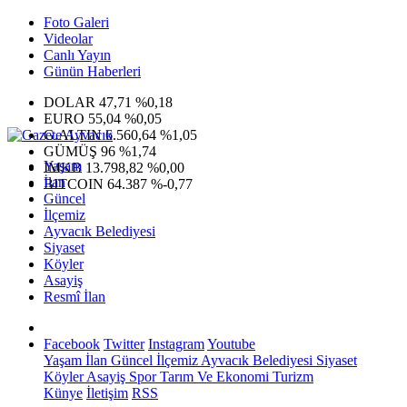
Foto Galeri
Videolar
Canlı Yayın
Günün Haberleri
DOLAR
47,71
%0,18
EURO
55,04
%0,05
G.ALTIN
6.560,64
%1,05
GÜMÜŞ
96
%1,74
Yaşam
IMKB
13.798,82
%0,00
İlan
BITCOIN
64.387
%-0,77
Güncel
İlçemiz
Ayvacık Belediyesi
Siyaset
Köyler
Asayiş
Resmî İlan
Facebook
Twitter
Instagram
Youtube
Yaşam
İlan
Güncel
İlçemiz
Ayvacık Belediyesi
Siyaset
Köyler
Asayiş
Spor
Tarım Ve Ekonomi
Turizm
Künye
İletişim
RSS