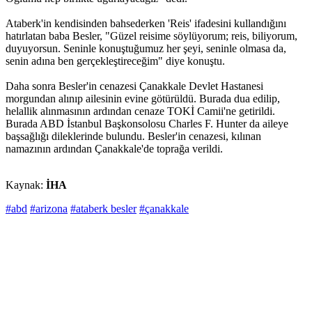
Ataberk'in kendisinden bahsederken 'Reis' ifadesini kullandığını
hatırlatan baba Besler, "Güzel reisime söylüyorum; reis, biliyorum,
duyuyorsun. Seninle konuştuğumuz her şeyi, seninle olmasa da,
senin adına ben gerçekleştireceğim" diye konuştu.
Daha sonra Besler'in cenazesi Çanakkale Devlet Hastanesi
morgundan alınıp ailesinin evine götürüldü. Burada dua edilip,
helallik alınmasının ardından cenaze TOKİ Camii'ne getirildi.
Burada ABD İstanbul Başkonsolosu Charles F. Hunter da aileye
başsağlığı dileklerinde bulundu. Besler'in cenazesi, kılınan
namazının ardından Çanakkale'de toprağa verildi.
Kaynak:
İHA
#abd
#arizona
#ataberk besler
#çanakkale