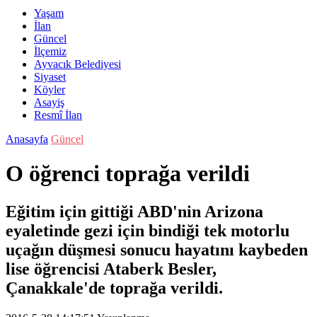
Yaşam
İlan
Güncel
İlçemiz
Ayvacık Belediyesi
Siyaset
Köyler
Asayiş
Resmî İlan
Anasayfa
Güncel
O öğrenci toprağa verildi
Eğitim için gittiği ABD'nin Arizona
eyaletinde gezi için bindiği tek motorlu
uçağın düşmesi sonucu hayatını kaybeden
lise öğrencisi Ataberk Besler,
Çanakkale'de toprağa verildi.