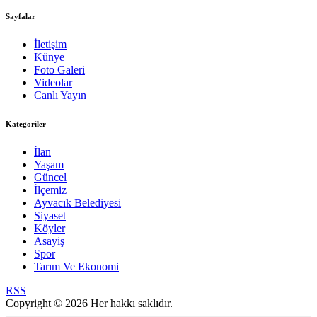
Sayfalar
İletişim
Künye
Foto Galeri
Videolar
Canlı Yayın
Kategoriler
İlan
Yaşam
Güncel
İlçemiz
Ayvacık Belediyesi
Siyaset
Köyler
Asayiş
Spor
Tarım Ve Ekonomi
RSS
Copyright © 2026 Her hakkı saklıdır.