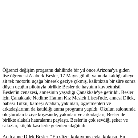
Öğrenci değişim programı dahilinde bir yıl önce Arizona'ya giden
lise öğrencisi Ataberk Besler, 17 Mayıs günü, yanında kaldığı aileye
ait tek motorlu uçağa binerek geziye çıkmış, kalktıktan bir süre sonra
düşen uçağın pilotuyla birlikte Besler de hayatını kaybetmişti.
Besler'in cenazesi, annesinin yaşadığı Çanakkale'ye getirildi. Besler
için Çanakkale Nedime Hanım Kız Meslek Lisesi'nde, annesi Dilek,
babası Tutku, kardeşi Atahan, yakınları, öğretmenleri ve
arkadaşlarının da katıldığı anma programı yapıldı. Okulun salonunda
oluşturulan taziye köşesinde, yakınları ve arkadaşları, Besler ile
birlikte alakalı hatıralarını paylaştı. Besler'in çok sevdiği şeker ve
sakızlar, küçük kaselerle gelenlere dağıtıldı.
Acılı anne Dilek Besler, "En güzel kokuymuş evlat kokusu. En