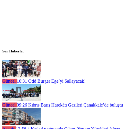
Son Haberler
Güncel
10:31
Odd Burger Ege’yi Sallayacak!
Güncel
09:26
Kıbrıs Barış Harekâtı Gazileri Çanakkale’de buluştu
Asayiş
13:56
4 Katlı Apartmanda Çıkan Yangın Yürekleri Ağıza