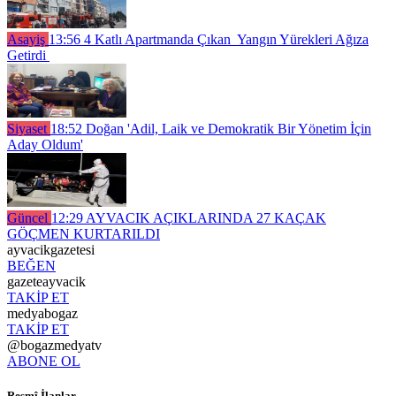
Asayiş
13:56
4 Katlı Apartmanda Çıkan Yangın Yürekleri Ağıza
Getirdi
Siyaset
18:52
Doğan 'Adil, Laik ve Demokratik Bir Yönetim İçin
Aday Oldum'
Güncel
12:29
AYVACIK AÇIKLARINDA 27 KAÇAK
GÖÇMEN KURTARILDI
ayvacikgazetesi
BEĞEN
gazeteayvacik
TAKİP ET
medyabogaz
TAKİP ET
@bogazmedyatv
ABONE OL
Resmî İlanlar