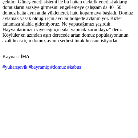
çektim. Güneş enerji sistemi ile bu hattan elektrik enerjisi aktarıp
domuzların araziye girmesini engellemeye çalışsam da 40- 50
domuz hatta aynı anda yüklenerek hattı koparmaya başladı. Domuz
avlamak yasak olduğu için avcılar bölgede avlanmıyor. Bizler
tarlamıza silahla gidemiyoruz. Ne yapacağımızı şaşırdık.
Hayvanlarımızın yiyeceği için silaj yapmak zorundayız" dedi.
Köylüler en azından aşırı derecede artan domuz popülasyonunun
azaltılması için domuz avının serbest bırakılmasını istiyorlar.
Kaynak:
İHA
#yukarışevik
#bayramiç
#domuz
#kabus