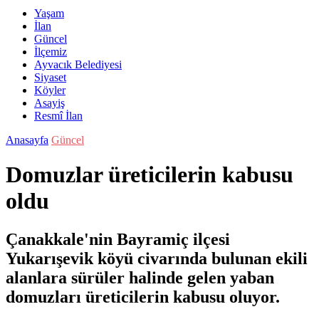
Yaşam
İlan
Güncel
İlçemiz
Ayvacık Belediyesi
Siyaset
Köyler
Asayiş
Resmî İlan
Anasayfa
Güncel
Domuzlar üreticilerin kabusu
oldu
Çanakkale'nin Bayramiç ilçesi
Yukarışevik köyü civarında bulunan ekili
alanlara sürüler halinde gelen yaban
domuzları üreticilerin kabusu oluyor.