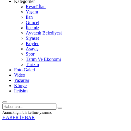
Kategoriler
Resmî İlan
Yaşam
İlan
Güncel
İlçemiz
Ayvacık Belediyesi
Siyaset
Köyler
Asayiş
Spor
Tarım Ve Ekonomi
Turizm
Foto Galeri
Video
Yazarlar
Künye
İletişim
Aramak için bir kelime yazınız.
HABER İHBAR