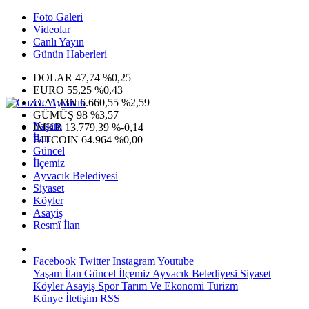
Foto Galeri
Videolar
Canlı Yayın
Günün Haberleri
DOLAR
47,74
%0,25
EURO
55,25
%0,43
G.ALTIN
6.660,55
%2,59
GÜMÜŞ
98
%3,57
Yaşam
IMKB
13.779,39
%-0,14
İlan
BITCOIN
64.964
%0,00
Güncel
İlçemiz
Ayvacık Belediyesi
Siyaset
Köyler
Asayiş
Resmî İlan
Facebook
Twitter
Instagram
Youtube
Yaşam
İlan
Güncel
İlçemiz
Ayvacık Belediyesi
Siyaset
Köyler
Asayiş
Spor
Tarım Ve Ekonomi
Turizm
Künye
İletişim
RSS