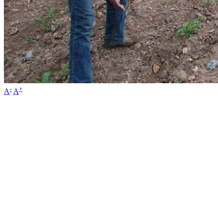
-
+
A
A