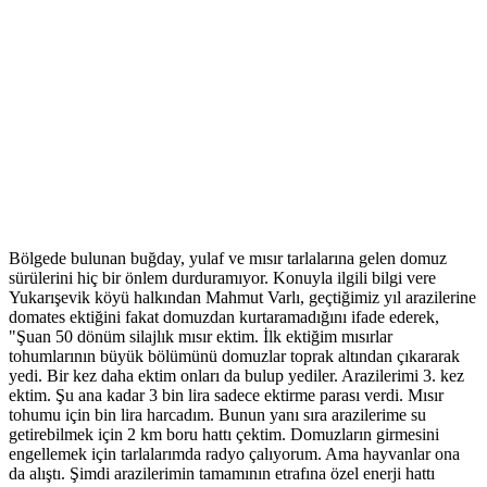
Bölgede bulunan buğday, yulaf ve mısır tarlalarına gelen domuz
sürülerini hiç bir önlem durduramıyor. Konuyla ilgili bilgi vere
Yukarışevik köyü halkından Mahmut Varlı, geçtiğimiz yıl arazilerine
domates ektiğini fakat domuzdan kurtaramadığını ifade ederek,
"Şuan 50 dönüm silajlık mısır ektim. İlk ektiğim mısırlar
tohumlarının büyük bölümünü domuzlar toprak altından çıkararak
yedi. Bir kez daha ektim onları da bulup yediler. Arazilerimi 3. kez
ektim. Şu ana kadar 3 bin lira sadece ektirme parası verdi. Mısır
tohumu için bin lira harcadım. Bunun yanı sıra arazilerime su
getirebilmek için 2 km boru hattı çektim. Domuzların girmesini
engellemek için tarlalarımda radyo çalıyorum. Ama hayvanlar ona
da alıştı. Şimdi arazilerimin tamamının etrafına özel enerji hattı