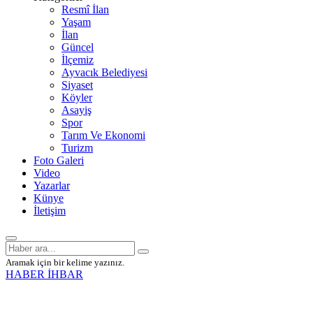
Resmî İlan
Yaşam
İlan
Güncel
İlçemiz
Ayvacık Belediyesi
Siyaset
Köyler
Asayiş
Spor
Tarım Ve Ekonomi
Turizm
Foto Galeri
Video
Yazarlar
Künye
İletişim
Aramak için bir kelime yazınız.
HABER İHBAR