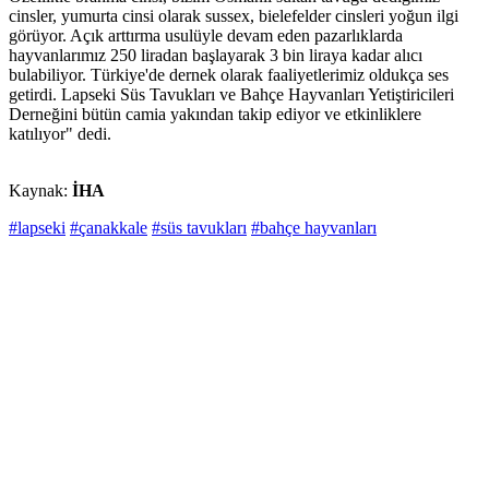
cinsler, yumurta cinsi olarak sussex, bielefelder cinsleri yoğun ilgi
görüyor. Açık arttırma usulüyle devam eden pazarlıklarda
hayvanlarımız 250 liradan başlayarak 3 bin liraya kadar alıcı
bulabiliyor. Türkiye'de dernek olarak faaliyetlerimiz oldukça ses
getirdi. Lapseki Süs Tavukları ve Bahçe Hayvanları Yetiştiricileri
Derneğini bütün camia yakından takip ediyor ve etkinliklere
katılıyor" dedi.
Kaynak:
İHA
#lapseki
#çanakkale
#süs tavukları
#bahçe hayvanları