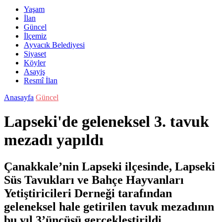
Yaşam
İlan
Güncel
İlçemiz
Ayvacık Belediyesi
Siyaset
Köyler
Asayiş
Resmî İlan
Anasayfa
Güncel
Lapseki'de geleneksel 3. tavuk
mezadı yapıldı
Çanakkale’nin Lapseki ilçesinde, Lapseki
Süs Tavukları ve Bahçe Hayvanları
Yetiştiricileri Derneği tarafından
geleneksel hale getirilen tavuk mezadının
bu yıl 3’üncüsü gerçekleştirildi.