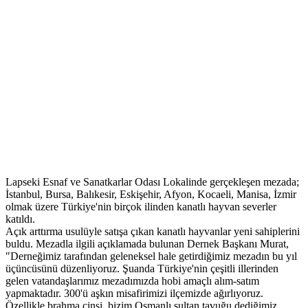
Lapseki Esnaf ve Sanatkarlar Odası Lokalinde gerçekleşen mezada;
İstanbul, Bursa, Balıkesir, Eskişehir, Afyon, Kocaeli, Manisa, İzmir
olmak üzere Türkiye'nin birçok ilinden kanatlı hayvan severler
katıldı.
Açık arttırma usulüyle satışa çıkan kanatlı hayvanlar yeni sahiplerini
buldu. Mezadla ilgili açıklamada bulunan Dernek Başkanı Murat,
"Derneğimiz tarafından geleneksel hale getirdiğimiz mezadın bu yıl
üçüncüsünü düzenliyoruz. Şuanda Türkiye'nin çeşitli illerinden
gelen vatandaşlarımız mezadımızda hobi amaçlı alım-satım
yapmaktadır. 300'ü aşkın misafirimizi ilçemizde ağırlıyoruz.
Özellikle brahma cinsi, bizim Osmanlı sultan tavuğu dediğimiz