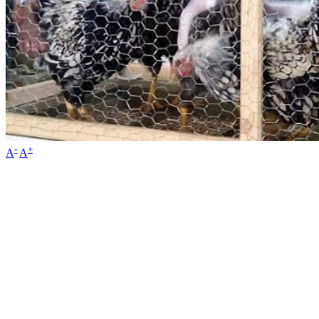
-
+
A
A