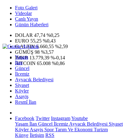
Foto Galeri
Videolar
Canlı Yayın
Günün Haberleri
DOLAR
47,74
%0,25
EURO
55,25
%0,43
G.ALTIN
6.660,55
%2,59
GÜMÜŞ
98
%3,57
Yaşam
IMKB
13.779,39
%-0,14
İlan
BITCOIN
65.008
%0,86
Güncel
İlçemiz
Ayvacık Belediyesi
Siyaset
Köyler
Asayiş
Resmî İlan
Facebook
Twitter
Instagram
Youtube
Yaşam
İlan
Güncel
İlçemiz
Ayvacık Belediyesi
Siyaset
Köyler
Asayiş
Spor
Tarım Ve Ekonomi
Turizm
Künye
İletişim
RSS