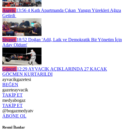
Asayiş
13:56
4 Katlı Apartmanda Çıkan Yangın Yürekleri Ağıza
Getirdi
Siyaset
18:52
Doğan 'Adil, Laik ve Demokratik Bir Yönetim İçin
Aday Oldum'
Güncel
12:29
AYVACIK AÇIKLARINDA 27 KAÇAK
GÖÇMEN KURTARILDI
ayvacikgazetesi
BEĞEN
gazeteayvacik
TAKİP ET
medyabogaz
TAKİP ET
@bogazmedyatv
ABONE OL
Resmî İlanlar