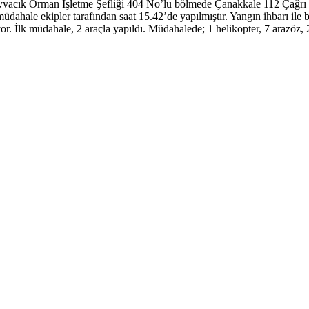
yvacık Orman İşletme Şefliği 404 No’lu bölmede Çanakkale 112 Çağrı
 müdahale ekipler tarafından saat 15.42’de yapılmıştır. Yangın ihbarı il
yor. İlk müdahale, 2 araçla yapıldı. Müdahalede; 1 helikopter, 7 arazöz, 2