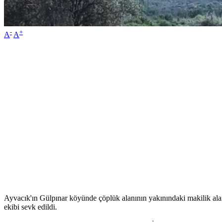
-
+
A
A
Ayvacık'ın Gülpınar köyünde çöplük alanının yakınındaki makilik alan
ekibi sevk edildi.