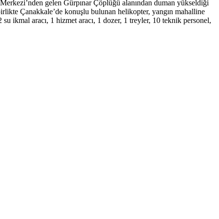
 Merkezi’nden gelen Gürpınar Çöplüğü alanından duman yükseldiği
e birlikte Çanakkale’de konuşlu bulunan helikopter, yangın mahalline
 su ikmal aracı, 1 hizmet aracı, 1 dozer, 1 treyler, 10 teknik personel,