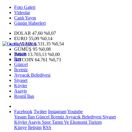
Foto Galeri
Videolar
Canlı Yayın
Günün Haberleri
DOLAR
47,60
%0,07
EURO
55,09
%0,14
G.ALTIN
6.531,35
%0,54
GÜMÜŞ
95
%0,08
Yaşam
IMKB
13.703,13
%0,00
İlan
BITCOIN
64.761
%0,73
Güncel
İlçemiz
Ayvacık Belediyesi
Siyaset
Köyler
Asayiş
Resmî İlan
Facebook
Twitter
Instagram
Youtube
Yaşam
İlan
Güncel
İlçemiz
Ayvacık Belediyesi
Siyaset
Köyler
Asayiş
Spor
Tarım Ve Ekonomi
Turizm
Künye
İletişim
RSS