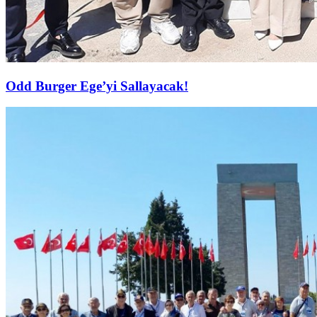
Odd Burger Ege’yi Sallayacak!