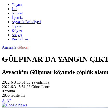
Yaşam
İlan
Güncel
İlçemiz
Ayvacık Belediyesi
Siyaset
Köyler
Asayiş
Resmî İlan
Anasayfa
Güncel
GÜLPINAR'DA YANGIN ÇIKT
Ayvacık'ın Gülpınar köyünde çöplük alanın
2022-6-3 15:51:03
Yayınlanma
2022-6-3 15:51:03
Güncelleme
0
Yorum
2856
Gösterim
-
+
A
A