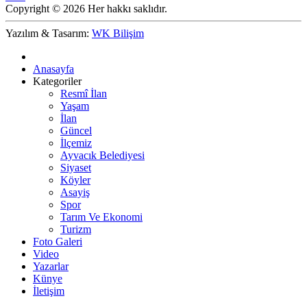
Copyright © 2026 Her hakkı saklıdır.
Yazılım & Tasarım:
WK Bilişim
Anasayfa
Kategoriler
Resmî İlan
Yaşam
İlan
Güncel
İlçemiz
Ayvacık Belediyesi
Siyaset
Köyler
Asayiş
Spor
Tarım Ve Ekonomi
Turizm
Foto Galeri
Video
Yazarlar
Künye
İletişim