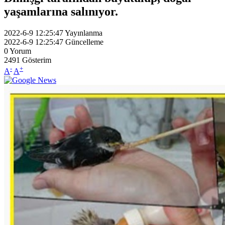
yaşamlarına salınıyor.
2022-6-9 12:25:47
Yayınlanma
2022-6-9 12:25:47
Güncelleme
0
Yorum
2491
Gösterim
-
+
A
A