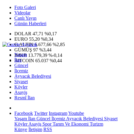
Foto Galeri
Videolar
Canlı Yayın
Günün Haberleri
DOLAR
47,71
%0,17
EURO
55,20
%0,34
G.ALTIN
6.677,66
%2,85
GÜMÜŞ
97
%3,44
Yaşam
IMKB
13.779,39
%-0,14
İlan
BITCOIN
65.037
%0,44
Güncel
İlçemiz
Ayvacık Belediyesi
Siyaset
Köyler
Asayiş
Resmî İlan
Facebook
Twitter
Instagram
Youtube
Yaşam
İlan
Güncel
İlçemiz
Ayvacık Belediyesi
Siyaset
Köyler
Asayiş
Spor
Tarım Ve Ekonomi
Turizm
Künye
İletişim
RSS