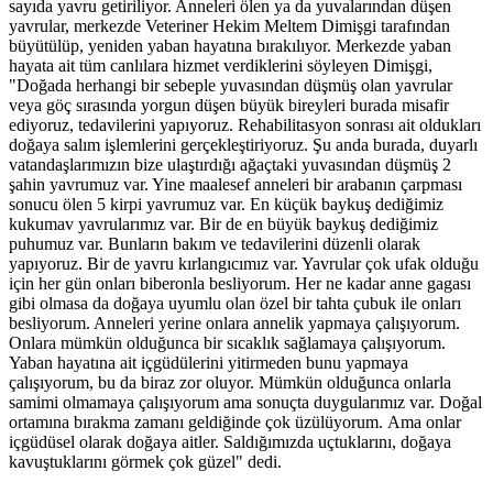
sayıda yavru getiriliyor. Anneleri ölen ya da yuvalarından düşen
yavrular, merkezde Veteriner Hekim Meltem Dimişgi tarafından
büyütülüp, yeniden yaban hayatına bırakılıyor. Merkezde yaban
hayata ait tüm canlılara hizmet verdiklerini söyleyen Dimişgi,
"Doğada herhangi bir sebeple yuvasından düşmüş olan yavrular
veya göç sırasında yorgun düşen büyük bireyleri burada misafir
ediyoruz, tedavilerini yapıyoruz. Rehabilitasyon sonrası ait oldukları
doğaya salım işlemlerini gerçekleştiriyoruz. Şu anda burada, duyarlı
vatandaşlarımızın bize ulaştırdığı ağaçtaki yuvasından düşmüş 2
şahin yavrumuz var. Yine maalesef anneleri bir arabanın çarpması
sonucu ölen 5 kirpi yavrumuz var. En küçük baykuş dediğimiz
kukumav yavrularımız var. Bir de en büyük baykuş dediğimiz
puhumuz var. Bunların bakım ve tedavilerini düzenli olarak
yapıyoruz. Bir de yavru kırlangıcımız var. Yavrular çok ufak olduğu
için her gün onları biberonla besliyorum. Her ne kadar anne gagası
gibi olmasa da doğaya uyumlu olan özel bir tahta çubuk ile onları
besliyorum. Anneleri yerine onlara annelik yapmaya çalışıyorum.
Onlara mümkün olduğunca bir sıcaklık sağlamaya çalışıyorum.
Yaban hayatına ait içgüdülerini yitirmeden bunu yapmaya
çalışıyorum, bu da biraz zor oluyor. Mümkün olduğunca onlarla
samimi olmamaya çalışıyorum ama sonuçta duygularımız var. Doğal
ortamına bırakma zamanı geldiğinde çok üzülüyorum. Ama onlar
içgüdüsel olarak doğaya aitler. Saldığımızda uçtuklarını, doğaya
kavuştuklarını görmek çok güzel" dedi.