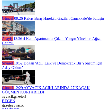
Güncel
09:26
Kıbrıs Barış Harekâtı Gazileri Çanakkale’de buluştu
Asayiş
13:56
4 Katlı Apartmanda Çıkan Yangın Yürekleri Ağıza
Getirdi
Siyaset
18:52
Doğan 'Adil, Laik ve Demokratik Bir Yönetim İçin
Aday Oldum'
Güncel
12:29
AYVACIK AÇIKLARINDA 27 KAÇAK
GÖÇMEN KURTARILDI
ayvacikgazetesi
BEĞEN
gazeteayvacik