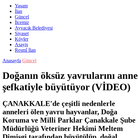
Yaşam
İlan
Güncel
İlçemiz
Ayvacık Belediyesi
Siyaset
Köyler
Asayiş
Resmî İlan
Anasayfa
Güncel
Doğanın öksüz yavrularını anne
şefkatiyle büyütüyor (VİDEO)
ÇANAKKALE'de çeşitli nedenlerle
anneleri ölen yavru hayvanlar, Doğa
Koruma ve Milli Parklar Çanakkale Şube
Müdürlüğü Veteriner Hekimi Meltem
Dimişgi tarafından büyütülüp, doğal