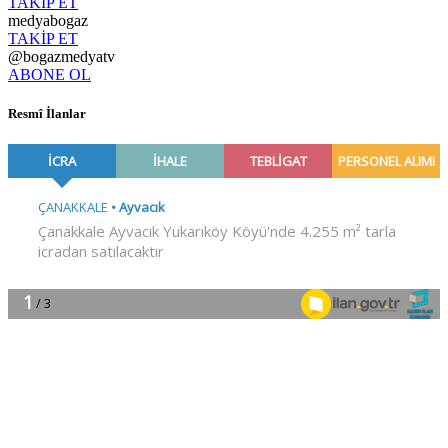
TAKİP ET
medyabogaz
TAKİP ET
@bogazmedyatv
ABONE OL
Resmî İlanlar