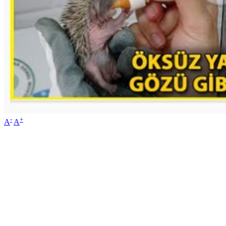
-
+
A
A