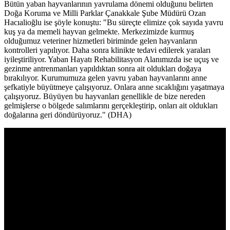
Bütün yaban hayvanlarının yavrulama dönemi olduğunu belirten
Doğa Koruma ve Milli Parklar Çanakkale Şube Müdürü Ozan
Hacıalioğlu ise şöyle konuştu: "Bu süreçte elimize çok sayıda yavru
kuş ya da memeli hayvan gelmekte. Merkezimizde kurmuş
olduğumuz veteriner hizmetleri biriminde gelen hayvanların
kontrolleri yapılıyor. Daha sonra klinikte tedavi edilerek yaraları
iyileştiriliyor. Yaban Hayatı Rehabilitasyon Alanımızda ise uçuş ve
gezinme antrenmanları yapıldıktan sonra ait oldukları doğaya
bırakılıyor. Kurumumuza gelen yavru yaban hayvanlarını anne
şefkatiyle büyütmeye çalışıyoruz. Onlara anne sıcaklığını yaşatmaya
çalışıyoruz. Büyüyen bu hayvanları genellikle de bize nereden
gelmişlerse o bölgede salımlarını gerçekleştirip, onları ait oldukları
doğalarına geri döndürüyoruz." (DHA)