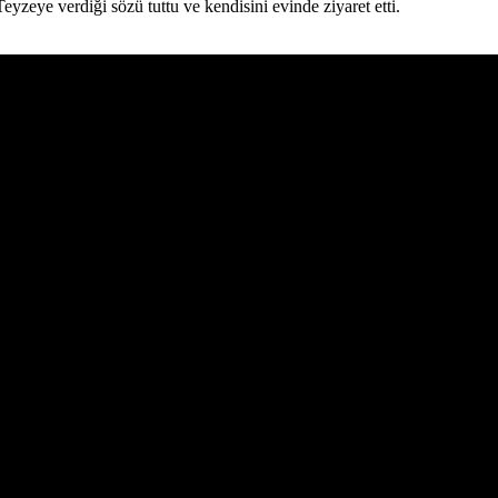
yzeye verdiği sözü tuttu ve kendisini evinde ziyaret etti.