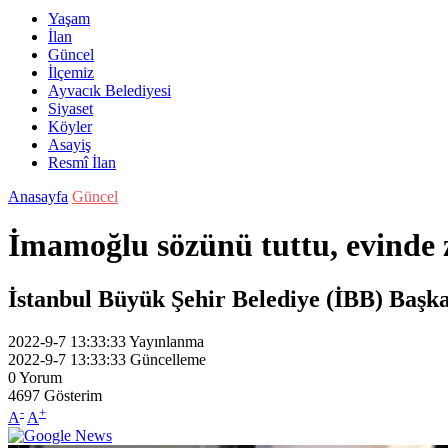
Yaşam
İlan
Güncel
İlçemiz
Ayvacık Belediyesi
Siyaset
Köyler
Asayiş
Resmî İlan
Anasayfa
Güncel
İmamoğlu sözünü tuttu, evinde 
İstanbul Büyük Şehir Belediye (İBB) Başk
2022-9-7 13:33:33
Yayınlanma
2022-9-7 13:33:33
Güncelleme
0
Yorum
4697
Gösterim
-
+
A
A