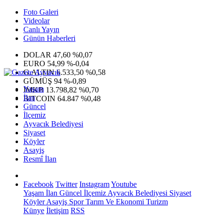
Foto Galeri
Videolar
Canlı Yayın
Günün Haberleri
DOLAR
47,60
%0,07
EURO
54,99
%-0,04
G.ALTIN
6.533,50
%0,58
GÜMÜŞ
94
%-0,89
Yaşam
IMKB
13.798,82
%0,70
İlan
BITCOIN
64.847
%0,48
Güncel
İlçemiz
Ayvacık Belediyesi
Siyaset
Köyler
Asayiş
Resmî İlan
Facebook
Twitter
Instagram
Youtube
Yaşam
İlan
Güncel
İlçemiz
Ayvacık Belediyesi
Siyaset
Köyler
Asayiş
Spor
Tarım Ve Ekonomi
Turizm
Künye
İletişim
RSS