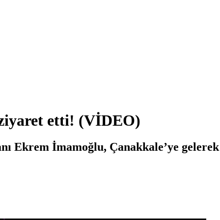
ziyaret etti! (VİDEO)
anı Ekrem İmamoğlu, Çanakkale’ye gelerek E