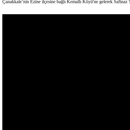
Çanakkale’nin Ezine ilçesine bağlı Kemallı Köyü'ne gelerek Safinaz Te