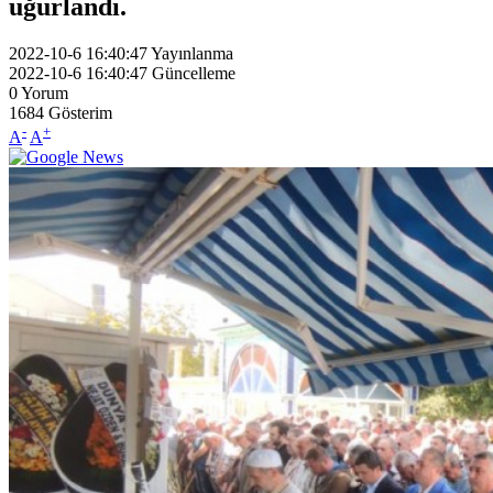
uğurlandı.
2022-10-6 16:40:47
Yayınlanma
2022-10-6 16:40:47
Güncelleme
0
Yorum
1684
Gösterim
-
+
A
A