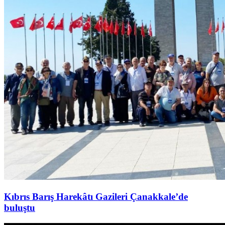
Kıbrıs Barış Harekâtı Gazileri Çanakkale’de
buluştu