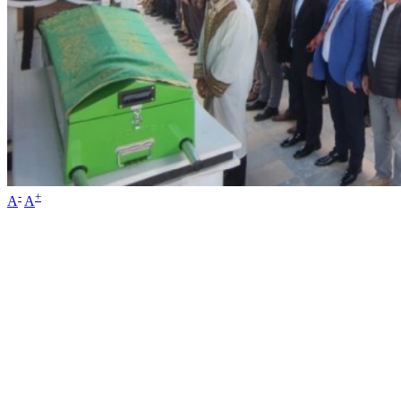
-
+
A
A