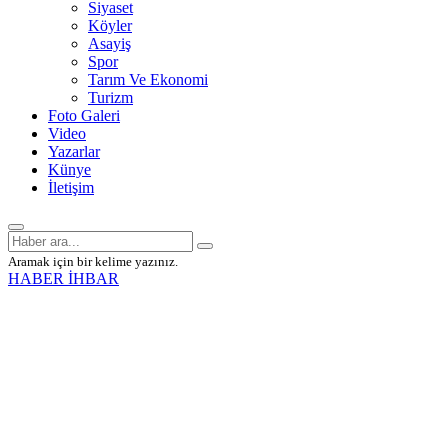
Siyaset
Köyler
Asayiş
Spor
Tarım Ve Ekonomi
Turizm
Foto Galeri
Video
Yazarlar
Künye
İletişim
Aramak için bir kelime yazınız.
HABER İHBAR