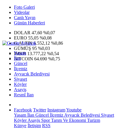
Foto Galeri
Videolar
Canlı Yayın
Günün Haberleri
DOLAR
47,60
%0,07
EURO
55,05
%0,08
G.ALTIN
6.552,12
%0,86
GÜMÜŞ
95
%0,03
Yaşam
IMKB
13.777,22
%0,54
İlan
BITCOIN
64.690
%0,75
Güncel
İlçemiz
Ayvacık Belediyesi
Siyaset
Köyler
Asayiş
Resmî İlan
Facebook
Twitter
Instagram
Youtube
Yaşam
İlan
Güncel
İlçemiz
Ayvacık Belediyesi
Siyaset
Köyler
Asayiş
Spor
Tarım Ve Ekonomi
Turizm
Künye
İletişim
RSS