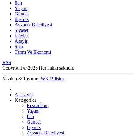
İlan
Yaşam
Güncel
İlçemiz
Ayvacık Belediyesi
Siyaset
Köyler
Asayiş
Spor
Tarım Ve Ekonomi
RSS
Copyright © 2026 Her hakkı saklıdır.
Yazılım & Tasarım:
WK Bilişim
Anasayfa
Kategoriler
Resmî İlan
Yaşam
İlan
Güncel
İlçemiz
Ayvacık Belediyesi