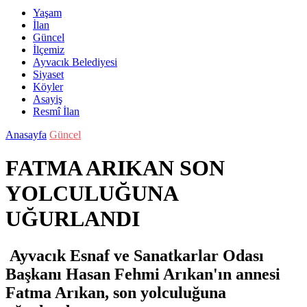
Yaşam
İlan
Güncel
İlçemiz
Ayvacık Belediyesi
Siyaset
Köyler
Asayiş
Resmî İlan
Anasayfa
Güncel
FATMA ARIKAN SON
YOLCULUĞUNA
UĞURLANDI
Ayvacık Esnaf ve Sanatkarlar Odası
Başkanı Hasan Fehmi Arıkan'ın annesi
Fatma Arıkan, son yolculuğuna