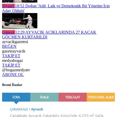
Siyaset
18:52
Doğan 'Adil, Laik ve Demokratik Bir Yönetim İçin
Aday Oldum'
Güncel
12:29
AYVACIK AÇIKLARINDA 27 KAÇAK
GÖÇMEN KURTARILDI
ayvacikgazetesi
BEĞEN
gazeteayvacik
TAKİP ET
medyabogaz
TAKİP ET
@bogazmedyatv
ABONE OL
Resmî İlanlar