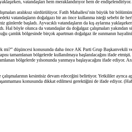
yaklaşırken, vatandaşları hem meraklandırıyor hem de endişelendiriyor.
lışmaları aralıksız sürdürülüyor. Fatih Mahallesi’nin büyük bir bölümün
çedeki vatandaşların doğalgazı bir an önce kullanma isteği sebebi ile he
iz günlerde başladı. Ayvacıklı vatandaşların da kış aylarına yaklaşırken
dı. Hal böyle olunca da vatandaşlar da doğalgaz çalışmaları yakından 
lduğu çamlık bölgesinde birçok apartman doğalgaz ile ısınmanın hayalin
şecek mi?” düşüncesi konusunda daha önce AK Parti Grup Başkanvekili 
ısı tamamlanan bölgelerde kullanılmaya başlanılacağını ifade etmişti. D
mamlanan bölgelerde yılsonunda yanmaya başlayacağını ifade ediyor. Ara
malarının kesintisiz devam edeceğini belirtiyor. Yetkililer ayrıca apa
yaşanmaması konusunda dikkat edilmesi gerektiğini de ifade ediyor. (Ha