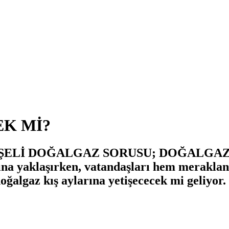
EK Mİ?
ELİ DOĞALGAZ SORUSU; DOĞALGAZ KI
ına yaklaşırken, vatandaşları hem meraklan
oğalgaz kış aylarına yetişececek mi geliyor.