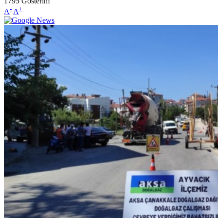
1795
Gösterim
-
+
A
A