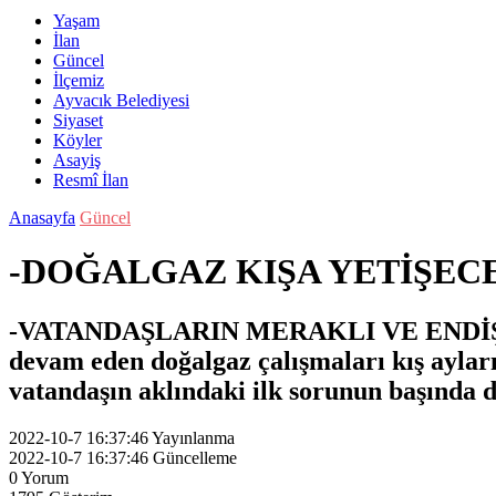
Yaşam
İlan
Güncel
İlçemiz
Ayvacık Belediyesi
Siyaset
Köyler
Asayiş
Resmî İlan
Anasayfa
Güncel
-DOĞALGAZ KIŞA YETİŞEC
-VATANDAŞLARIN MERAKLI VE ENDİŞ
devam eden doğalgaz çalışmaları kış aylar
vatandaşın aklındaki ilk sorunun başında d
2022-10-7 16:37:46
Yayınlanma
2022-10-7 16:37:46
Güncelleme
0
Yorum