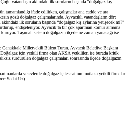
 Çoğu vatandaşın aklındaki ilk soruların başında “doğalgaz kış
ün tamamlandığı ifade edilirken, çalışmalar ana cadde ve ara
rkesin gözü doğalgaz çalışmalarında. Ayvacıklı vatandaşların dört
 aklındaki ilk soruların başında “doğalgaz kış aylarına yetişecek mi?”
sürdürüp, endişeleniyor. Ayvacık’ta bir çok apartman kömür almama
i kuruyor. Taşımalı sistem doğalgazın ilçede ne zaman yanacağı ise
ve Çanakkale Milletvekili Bülent Turan, Ayvacık Belediye Başkanı
oğalgaz için yetkili firma olan AKSA yetkilileri ise burada kritik
lıksız sürdürülen doğalgaz çalışmaları sonrasında ilçede doğalgazın
rtmanlarda ve evlerde doğalgaz iç tesisatının mutlaka yetkili firmalar
ber: Sedat Uz)