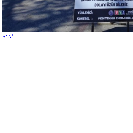
-
+
A
A