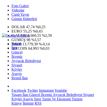
Foto Galeri
Videolar
Canlı Yayın
Günün Haberleri
DOLAR
47,74
%0,25
EURO
55,25
%0,43
G.ALTIN
6.660,55
%2,59
GÜMÜŞ
98
%3,57
Yaşam
IMKB
13.779,39
%-0,14
İlan
BITCOIN
64.993
%0,03
Güncel
İlçemiz
Ayvacık Belediyesi
Siyaset
Köyler
Asayiş
Resmî İlan
Facebook
Twitter
Instagram
Youtube
Yaşam
İlan
Güncel
İlçemiz
Ayvacık Belediyesi
Siyaset
Köyler
Asayiş
Spor
Tarım Ve Ekonomi
Turizm
Künye
İletişim
RSS