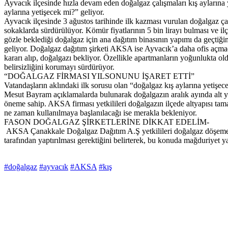
Ayvacık ilçesinde hızla devam eden doğalgaz çalışmaları kış aylarına 
aylarına yetişecek mi?” geliyor.
Ayvacık ilçesinde 3 ağustos tarihinde ilk kazması vurulan doğalgaz ça
sokaklarda sürdürülüyor. Kömür fiyatlarının 5 bin lirayı bulması ve il
gözle beklediği doğalgaz için ana dağıtım binasının yapımı da geçtiğim
geliyor. Doğalgaz dağıtım şirketi AKSA ise Ayvacık’a daha ofis açma
kararı alıp, doğalgazı bekliyor. Özellikle apartmanların yoğunlukta o
belirsizliğini korumayı sürdürüyor.
“DOĞALGAZ FİRMASI YILSONUNU İŞARET ETTİ”
Vatandaşların aklındaki ilk sorusu olan “doğalgaz kış aylarına yeti
Mesut Bayram açıklamalarda bulunarak doğalgazın aralık ayında alt yap
öneme sahip. AKSA firması yetkilileri doğalgazın ilçede altyapısı ta
ne zaman kullanılmaya başlanılacağı ise merakla bekleniyor.
FASON DOĞALGAZ ŞİRKETLERİNE DİKKAT EDELİM-
AKSA Çanakkale Doğalgaz Dağıtım A.Ş yetkilileri doğalgaz döşeme çalış
tarafından yaptırılması gerektiğini belirterek, bu konuda mağduriyet 
#doğalgaz
#ayvacık
#AKSA
#kış