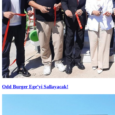
Odd Burger Ege’yi Sallayacak!