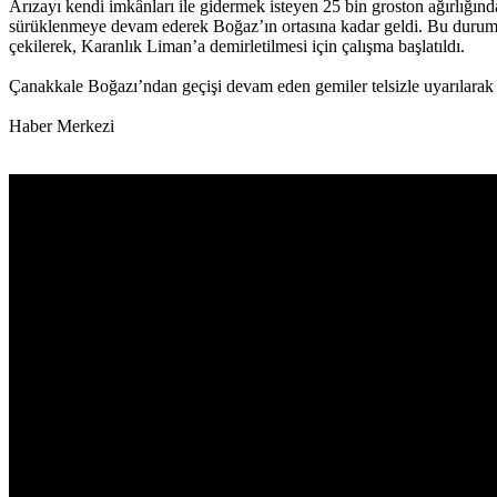
Arızayı kendi imkânları ile gidermek isteyen 25 bin groston ağırlığın
sürüklenmeye devam ederek Boğaz’ın ortasına kadar geldi. Bu durum 
çekilerek, Karanlık Liman’a demirletilmesi için çalışma başlatıldı.
Çanakkale Boğazı’ndan geçişi devam eden gemiler telsizle uyarılarak k
Haber Merkezi