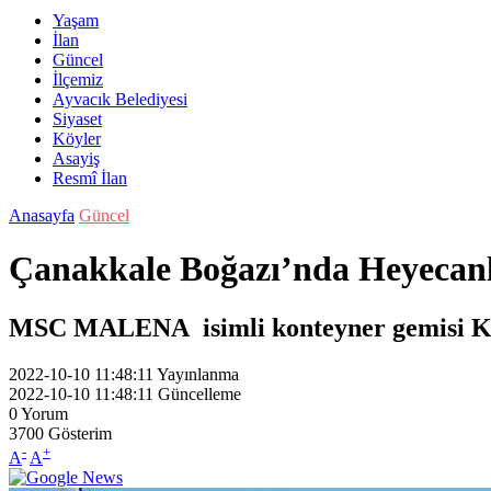
Yaşam
İlan
Güncel
İlçemiz
Ayvacık Belediyesi
Siyaset
Köyler
Asayiş
Resmî İlan
Anasayfa
Güncel
Çanakkale Boğazı’nda Heyecan
MSC MALENA isimli konteyner gemisi Kili
2022-10-10 11:48:11
Yayınlanma
2022-10-10 11:48:11
Güncelleme
0
Yorum
3700
Gösterim
-
+
A
A