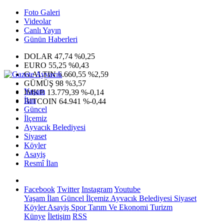
Foto Galeri
Videolar
Canlı Yayın
Günün Haberleri
DOLAR
47,74
%0,25
EURO
55,25
%0,43
G.ALTIN
6.660,55
%2,59
GÜMÜŞ
98
%3,57
Yaşam
IMKB
13.779,39
%-0,14
İlan
BITCOIN
64.941
%-0,44
Güncel
İlçemiz
Ayvacık Belediyesi
Siyaset
Köyler
Asayiş
Resmî İlan
Facebook
Twitter
Instagram
Youtube
Yaşam
İlan
Güncel
İlçemiz
Ayvacık Belediyesi
Siyaset
Köyler
Asayiş
Spor
Tarım Ve Ekonomi
Turizm
Künye
İletişim
RSS