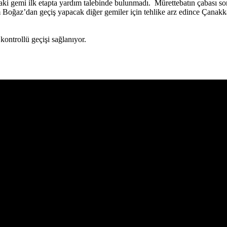
daki gemi ilk etapta yardım talebinde bulunmadı. Mürettebatın çabası so
Boğaz’dan geçiş yapacak diğer gemiler için tehlike arz edince Çanakka
ontrollü geçişi sağlanıyor.