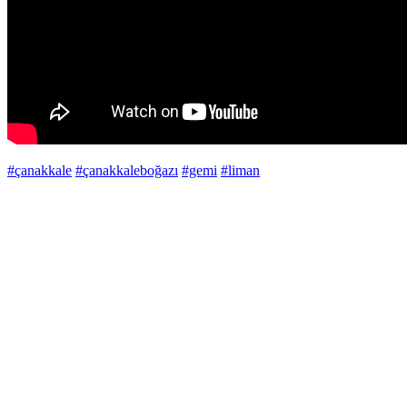
#çanakkale
#çanakkaleboğazı
#gemi
#liman