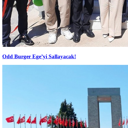
Odd Burger Ege’yi Sallayacak!