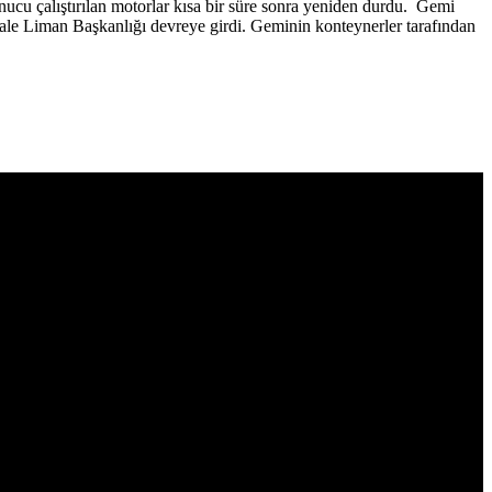
nucu çalıştırılan motorlar kısa bir süre sonra yeniden durdu. Gemi
le Liman Başkanlığı devreye girdi. Geminin konteynerler tarafından