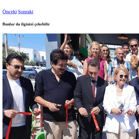
Önceki
Sonraki
Bunlar da ilginizi çekebilir