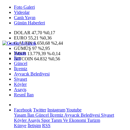
Foto Galeri
Videolar
Canlı Yayın
Günün Haberleri
DOLAR
47,70
%0,17
EURO
55,21
%0,36
G.ALTIN
6.650,68
%2,44
GÜMÜŞ
97
%2,95
Yaşam
IMKB
13.779,39
%-0,14
İlan
BITCOIN
64.832
%0,56
Güncel
İlçemiz
Ayvacık Belediyesi
Siyaset
Köyler
Asayiş
Resmî İlan
Facebook
Twitter
Instagram
Youtube
Yaşam
İlan
Güncel
İlçemiz
Ayvacık Belediyesi
Siyaset
Köyler
Asayiş
Spor
Tarım Ve Ekonomi
Turizm
Künye
İletişim
RSS