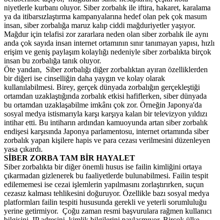
niyetlerle kurbanı oluyor. Siber zorbalık ile iftira, hakaret, karalama
ya da itibarsızlaştırma kampanyalarına hedef olan pek çok masum
insan, siber zorbalığa maruz kalıp ciddi mağduriyetler yaşıyor.
Mağdur için telafisi zor zararlara neden olan siber zorbalık ile aynı
anda çok sayıda insan internet ortamının sınır tanımayan yapısı, hızlı
erişim ve geniş paylaşım kolaylığı nedeniyle siber zorbalıkta birçok
insan bu zorbalığa tanık oluyor.
Öte yandan, Siber zorbalığı diğer zorbalıktan ayıran özelliklerden
bir diğeri ise cinselliğin daha yaygın ve kolay olarak
kullanılabilmesi. Birey, gerçek dünyada zorbalığın gerçekleştiği
ortamdan uzaklaştığında zorbalık etkisi hafiflerken, siber dünyada
bu ortamdan uzaklaşabilme imkânı çok zor. Örneğin Japonya'da
sosyal medya istismarıyla karşı karşıya kalan bir televizyon yıldızı
intihar etti. Bu intiharın ardından kamuoyunda artan siber zorbalık
endişesi karşısında Japonya parlamentosu, internet ortamında siber
zorbalık yapan kişilere hapis ve para cezası verilmesini düzenleyen
yasa çıkardı.
SİBER ZORBA TAM BİR HAYALET
Siber zorbalıkta bir diğer önemli husus ise failin kimliğini ortaya
çıkarmadan gizlenerek bu faaliyetlerde bulunabilmesi. Failin tespit
edilememesi ise cezai işlemlerin yapılmasını zorlaştırırken, suçun
cezasız kalması tehlikesini doğuruyor. Özellikle bazı sosyal medya
platformları failin tespiti hususunda gerekli ve yeterli sorumluluğu
yerine getirmiyor. Çoğu zaman resmi başvurulara rağmen kullanıcı
bilgisini, IP adresini, kimlik bilgilerini paylaşmıyor. Birçok ülke