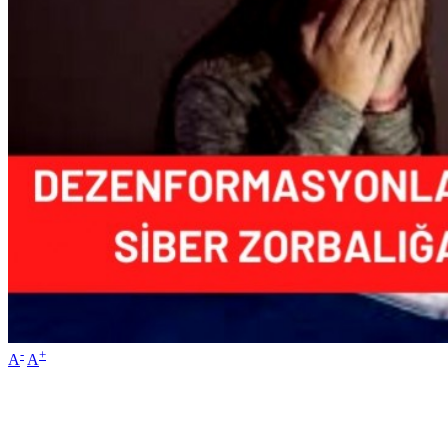
-
+
A
A