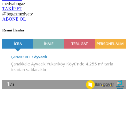
medyabogaz
TAKİP ET
@bogazmedyatv
ABONE OL
Resmî İlanlar