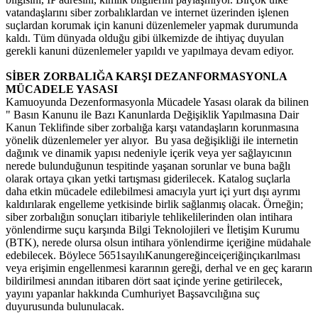
vatandaşlarını siber zorbalıklardan ve internet üzerinden işlenen
suçlardan korumak için kanuni düzenlemeler yapmak durumunda
kaldı. Tüm dünyada olduğu gibi ülkemizde de ihtiyaç duyulan
gerekli kanuni düzenlemeler yapıldı ve yapılmaya devam ediyor.
SİBER ZORBALIĞA KARŞI DEZANFORMASYONLA
MÜCADELE YASASI
Kamuoyunda Dezenformasyonla Mücadele Yasası olarak da bilinen
" Basın Kanunu ile Bazı Kanunlarda Değişiklik Yapılmasına Dair
Kanun Teklifinde siber zorbalığa karşı vatandaşların korunmasına
yönelik düzenlemeler yer alıyor. Bu yasa değişikliği ile internetin
dağınık ve dinamik yapısı nedeniyle içerik veya yer sağlayıcının
nerede bulunduğunun tespitinde yaşanan sorunlar ve buna bağlı
olarak ortaya çıkan yetki tartışması giderilecek. Katalog suçlarla
daha etkin mücadele edilebilmesi amacıyla yurt içi yurt dışı ayrımı
kaldırılarak engelleme yetkisinde birlik sağlanmış olacak. Örneğin;
siber zorbalığın sonuçları itibariyle tehlikelilerinden olan intihara
yönlendirme suçu karşında Bilgi Teknolojileri ve İletişim Kurumu
(BTK), nerede olursa olsun intihara yönlendirme içeriğine müdahale
edebilecek. Böylece 5651sayılıKanungereğinceiçeriğinçıkarılması
veya erişimin engellenmesi kararının gereği, derhal ve en geç kararın
bildirilmesi anından itibaren dört saat içinde yerine getirilecek,
yayını yapanlar hakkında Cumhuriyet Başsavcılığına suç
duyurusunda bulunulacak.