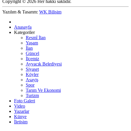
Copyright © 2026 Her hakkı saklıdır.
Yazılım & Tasarım:
WK Bilişim
Anasayfa
Kategoriler
Resmî İlan
Yaşam
İlan
Güncel
İlçemiz
Ayvacık Belediyesi
Siyaset
Köyler
Asayiş
Spor
Tarım Ve Ekonomi
Turizm
Foto Galeri
Video
Yazarlar
Künye
İletişim