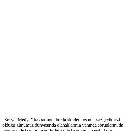
“Sosyal Medya” kavramının her kesimden insanın vazgeçilmezi
olduğu günümüz dünyasında olanaklarının yanında sorunlarını da
beraberinde taşıyor, mağdurlar sahte hesapların, çeşitli kötü