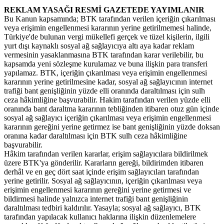
REKLAM YASAĞI RESMİ GAZETEDE YAYIMLANIR
Bu Kanun kapsamında; BTK tarafından verilen içeriğin çıkarılması
veya erişimin engellenmesi kararının yerine getirilmemesi halinde,
Türkiye'de bulunan vergi mükellefi gerçek ve tüzel kişilerin, ilgili
yurt dışı kaynaklı sosyal ağ sağlayıcıya altı aya kadar reklam
vermesinin yasaklanmasına BTK tarafından karar verilebilir, bu
kapsamda yeni sözleşme kurulamaz ve buna ilişkin para transferi
yapılamaz. BTK, içeriğin çıkarılması veya erişimin engellenmesi
kararının yerine getirilmesine kadar, sosyal ağ sağlayıcının internet
trafiği bant genişliğinin yüzde elli oranında daraltılması için sulh
ceza hâkimliğine başvurabilir. Hakim tarafından verilen yüzde elli
oranında bant daraltma kararının tebliğinden itibaren otuz gün içinde
sosyal ağ sağlayıcı içeriğin çıkarılması veya erişimin engellenmesi
kararının gereğini yerine getirmez ise bant genişliğinin yüzde doksan
oranına kadar daraltılması için BTK sulh ceza hâkimliğine
başvurabilir.
Hâkim tarafından verilen kararlar, erişim sağlayıcılara bildirilmek
üzere BTK'ya gönderilir. Kararların gereği, bildirimden itibaren
derhâl ve en geç dört saat içinde erişim sağlayıcıları tarafından
yerine getirilir. Sosyal ağ sağlayıcının, içeriğin çıkarılması veya
erişimin engellenmesi kararının gereğini yerine getirmesi ve
bildirmesi halinde yalnızca internet trafiği bant genişliğinin
daraltılması tedbiri kaldırılır. Yasayla; sosyal ağ sağlayıcı, BTK
tarafından yapılacak kullanıcı haklarına ilişkin düzenlemelere