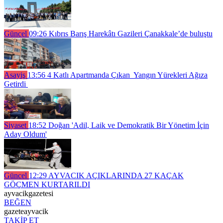
Güncel
09:26
Kıbrıs Barış Harekâtı Gazileri Çanakkale’de buluştu
Asayiş
13:56
4 Katlı Apartmanda Çıkan Yangın Yürekleri Ağıza
Getirdi
Siyaset
18:52
Doğan 'Adil, Laik ve Demokratik Bir Yönetim İçin
Aday Oldum'
Güncel
12:29
AYVACIK AÇIKLARINDA 27 KAÇAK
GÖÇMEN KURTARILDI
ayvacikgazetesi
BEĞEN
gazeteayvacik
TAKİP ET