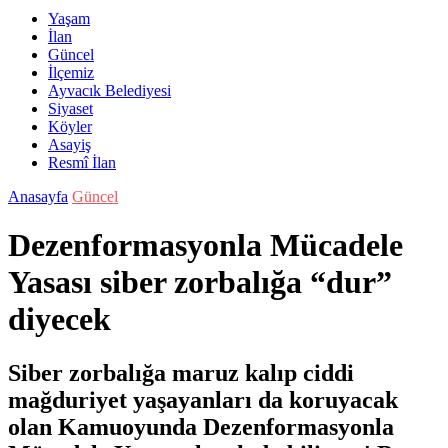
Yaşam
İlan
Güncel
İlçemiz
Ayvacık Belediyesi
Siyaset
Köyler
Asayiş
Resmî İlan
Anasayfa
Güncel
Dezenformasyonla Mücadele
Yasası siber zorbalığa “dur”
diyecek
Siber zorbalığa maruz kalıp ciddi
mağduriyet yaşayanları da koruyacak
olan Kamuoyunda Dezenformasyonla