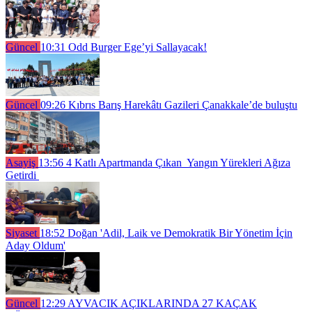
Güncel
10:31
Odd Burger Ege’yi Sallayacak!
Güncel
09:26
Kıbrıs Barış Harekâtı Gazileri Çanakkale’de buluştu
Asayiş
13:56
4 Katlı Apartmanda Çıkan Yangın Yürekleri Ağıza
Getirdi
Siyaset
18:52
Doğan 'Adil, Laik ve Demokratik Bir Yönetim İçin
Aday Oldum'
Güncel
12:29
AYVACIK AÇIKLARINDA 27 KAÇAK