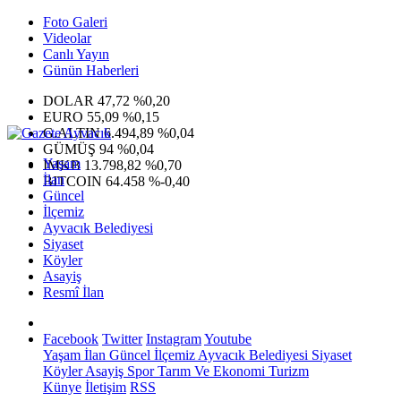
Foto Galeri
Videolar
Canlı Yayın
Günün Haberleri
DOLAR
47,72
%0,20
EURO
55,09
%0,15
G.ALTIN
6.494,89
%0,04
GÜMÜŞ
94
%0,04
Yaşam
IMKB
13.798,82
%0,70
İlan
BITCOIN
64.458
%-0,40
Güncel
İlçemiz
Ayvacık Belediyesi
Siyaset
Köyler
Asayiş
Resmî İlan
Facebook
Twitter
Instagram
Youtube
Yaşam
İlan
Güncel
İlçemiz
Ayvacık Belediyesi
Siyaset
Köyler
Asayiş
Spor
Tarım Ve Ekonomi
Turizm
Künye
İletişim
RSS