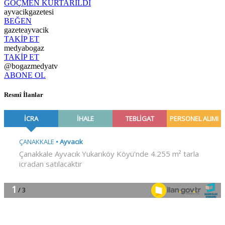
GÖÇMEN KURTARILDI
ayvacikgazetesi
BEĞEN
gazeteayvacik
TAKİP ET
medyabogaz
TAKİP ET
@bogazmedyatv
ABONE OL
Resmî İlanlar