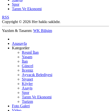
Spor
Tarım Ve Ekonomi
RSS
Copyright © 2026 Her hakkı saklıdır.
Yazılım & Tasarım:
WK Bilişim
Anasayfa
Kategoriler
Resmî İlan
Yaşam
İlan
Güncel
İlçemiz
Ayvacık Belediyesi
Siyaset
Köyler
Asayiş
Spor
Tarım Ve Ekonomi
Turizm
Foto Galeri
Video