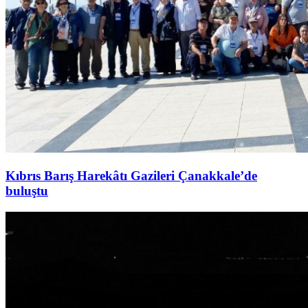
Kıbrıs Barış Harekâtı Gazileri Çanakkale’de
buluştu