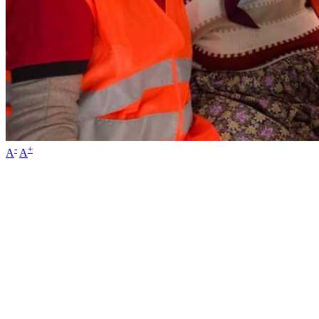
-
+
A
A