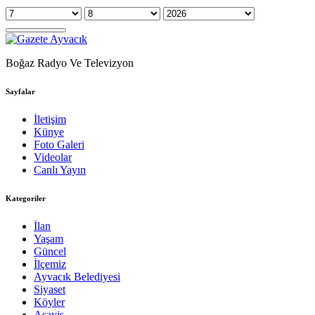
Boğaz Radyo Ve Televizyon
Sayfalar
İletişim
Künye
Foto Galeri
Videolar
Canlı Yayın
Kategoriler
İlan
Yaşam
Güncel
İlçemiz
Ayvacık Belediyesi
Siyaset
Köyler
Asayiş