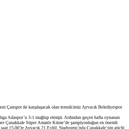
i Çanspor ile karşılaşacak olan temsilcimiz Ayvacık Belediyespor
iga Adaspor’u 3-1 mağlup etmişti. Ardından geçen hafta oynanan
 beraber Çanakkale Süper Amatör Küme’de şampiyonluğun en önemli
günü saat 15.00’te Ayvacık 21 Eylül Stadyumu’nda Çanakkale’nin güçlü