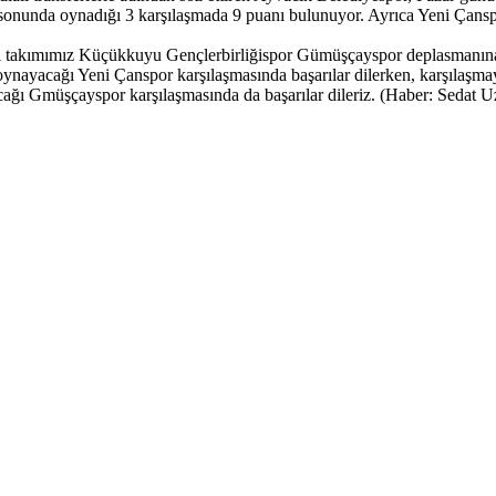
ta sonunda oynadığı 3 karşılaşmada 9 puanı bulunuyor. Ayrıca Yeni Ça
i takımımız Küçükkuyu Gençlerbirliğispor Gümüşçayspor deplasmanına
nayacağı Yeni Çanspor karşılaşmasında başarılar dilerken, karşılaşmaya
ğı Gmüşçayspor karşılaşmasında da başarılar dileriz. (Haber: Sedat U