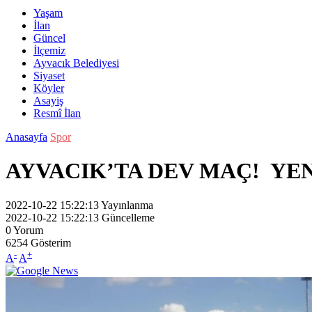
Yaşam
İlan
Güncel
İlçemiz
Ayvacık Belediyesi
Siyaset
Köyler
Asayiş
Resmî İlan
Anasayfa
Spor
AYVACIK’TA DEV MAÇ! YE
2022-10-22 15:22:13
Yayınlanma
2022-10-22 15:22:13
Güncelleme
0
Yorum
6254
Gösterim
-
+
A
A