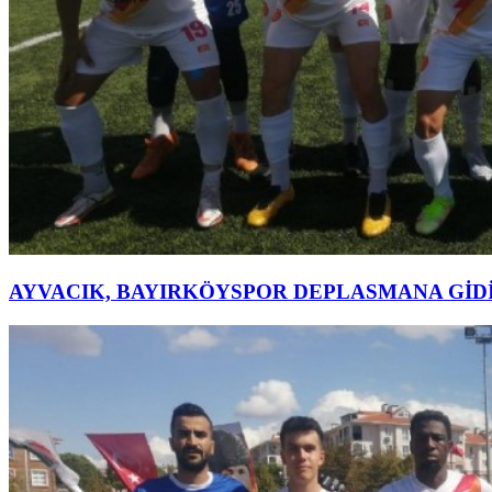
AYVACIK, BAYIRKÖYSPOR DEPLASMANA GİD