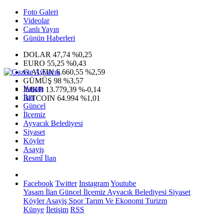
Foto Galeri
Videolar
Canlı Yayın
Günün Haberleri
DOLAR
47,74
%0,25
EURO
55,25
%0,43
G.ALTIN
6.660,55
%2,59
GÜMÜŞ
98
%3,57
Yaşam
IMKB
13.779,39
%-0,14
İlan
BITCOIN
64.994
%1,01
Güncel
İlçemiz
Ayvacık Belediyesi
Siyaset
Köyler
Asayiş
Resmî İlan
Facebook
Twitter
Instagram
Youtube
Yaşam
İlan
Güncel
İlçemiz
Ayvacık Belediyesi
Siyaset
Köyler
Asayiş
Spor
Tarım Ve Ekonomi
Turizm
Künye
İletişim
RSS