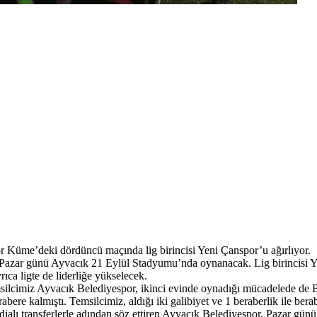
 Küme’deki dördüncü maçında lig birincisi Yeni Çanspor’u ağırlıyor.
azar günü Ayvacık 21 Eylül Stadyumu’nda oynanacak. Lig birincisi Yen
rıca ligte de liderliğe yükselecek.
lcimiz Ayvacık Belediyespor, ikinci evinde oynadığı mücadelede de B
rabere kalmıştı. Temsilcimiz, aldığı iki galibiyet ve 1 beraberlik ile
ddialı transferlerle adından söz ettiren Ayvacık Belediyespor, Pazar 