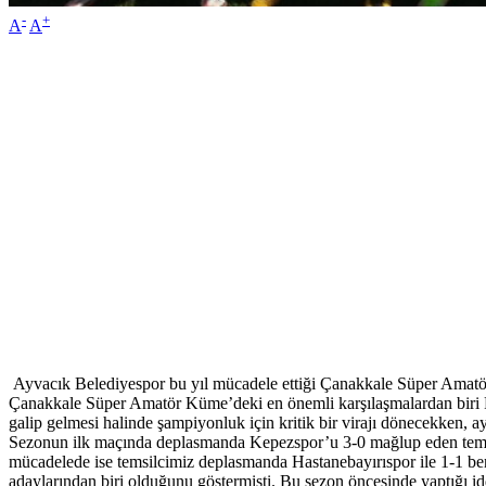
-
+
A
A
Ayvacık Belediyespor bu yıl mücadele ettiği Çanakkale Süper Amatör
Çanakkale Süper Amatör Küme’deki en önemli karşılaşmalardan biri P
galip gelmesi halinde şampiyonluk için kritik bir virajı dönecekken, ay
Sezonun ilk maçında deplasmanda Kepezspor’u 3-0 mağlup eden temsi
mücadelede ise temsilcimiz deplasmanda Hastanebayırıspor ile 1-1 be
adaylarından biri olduğunu göstermişti. Bu sezon öncesinde yaptığı i