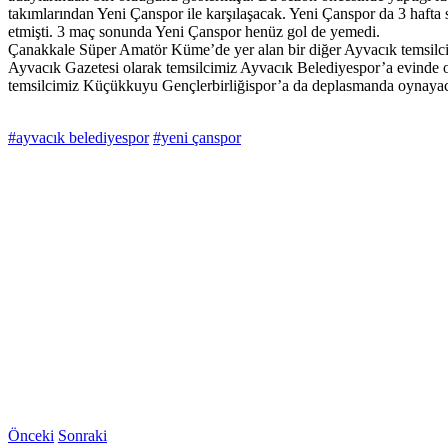
takımlarından Yeni Çanspor ile karşılaşacak. Yeni Çanspor da 3 haf
etmişti. 3 maç sonunda Yeni Çanspor henüz gol de yemedi.
Çanakkale Süper Amatör Küme’de yer alan bir diğer Ayvacık temsilc
Ayvacık Gazetesi olarak temsilcimiz Ayvacık Belediyespor’a evinde oy
temsilcimiz Küçükkuyu Gençlerbirliğispor’a da deplasmanda oynayaca
#ayvacık belediyespor
#yeni çanspor
Önceki
Sonraki