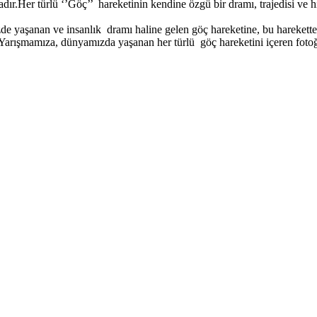
ır.Her türlü ‘’Göç’’ hareketinin kendine özgü bir dramı, trajedisi ve h
nan ve insanlık dramı haline gelen göç hareketine, bu harekette özelli
Yarışmamıza, dünyamızda yaşanan her türlü göç hareketini içeren fotoğrafl