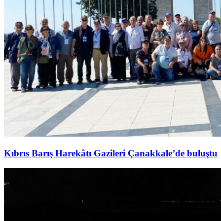
Kıbrıs Barış Harekâtı Gazileri Çanakkale’de buluştu