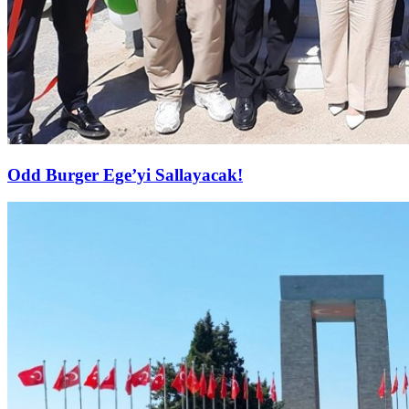
Odd Burger Ege’yi Sallayacak!