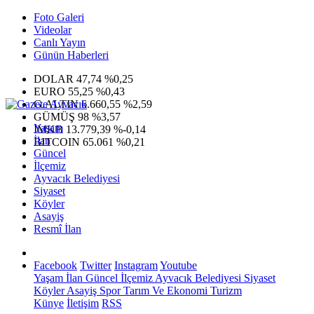
Foto Galeri
Videolar
Canlı Yayın
Günün Haberleri
DOLAR
47,74
%0,25
EURO
55,25
%0,43
G.ALTIN
6.660,55
%2,59
GÜMÜŞ
98
%3,57
Yaşam
IMKB
13.779,39
%-0,14
İlan
BITCOIN
65.061
%0,21
Güncel
İlçemiz
Ayvacık Belediyesi
Siyaset
Köyler
Asayiş
Resmî İlan
Facebook
Twitter
Instagram
Youtube
Yaşam
İlan
Güncel
İlçemiz
Ayvacık Belediyesi
Siyaset
Köyler
Asayiş
Spor
Tarım Ve Ekonomi
Turizm
Künye
İletişim
RSS