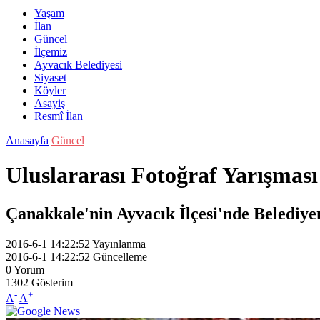
Yaşam
İlan
Güncel
İlçemiz
Ayvacık Belediyesi
Siyaset
Köyler
Asayiş
Resmî İlan
Anasayfa
Güncel
Uluslararası Fotoğraf Yarışması
Çanakkale'nin Ayvacık İlçesi'nde Belediyen
2016-6-1 14:22:52
Yayınlanma
2016-6-1 14:22:52
Güncelleme
0
Yorum
1302
Gösterim
-
+
A
A