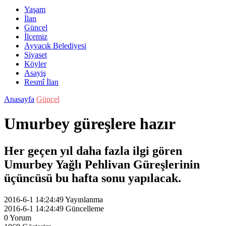
Yaşam
İlan
Güncel
İlçemiz
Ayvacık Belediyesi
Siyaset
Köyler
Asayiş
Resmî İlan
Anasayfa
Güncel
Umurbey güreşlere hazır
Her geçen yıl daha fazla ilgi gören
Umurbey Yağlı Pehlivan Güreşlerinin
üçüncüsü bu hafta sonu yapılacak.
2016-6-1 14:24:49
Yayınlanma
2016-6-1 14:24:49
Güncelleme
0
Yorum