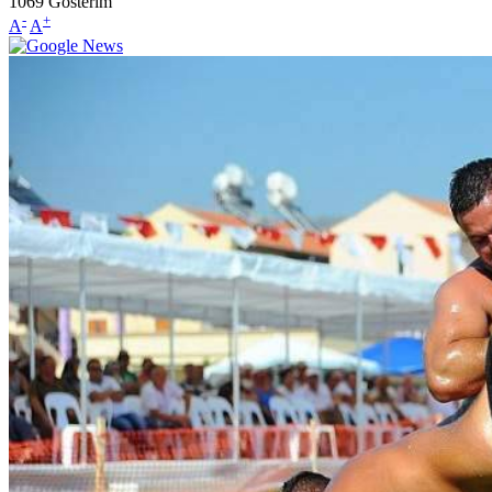
1069
Gösterim
-
+
A
A