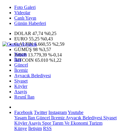
Foto Galeri
Videolar
Canlı Yayın
Günün Haberleri
DOLAR
47,74
%0,25
EURO
55,25
%0,43
G.ALTIN
6.660,55
%2,59
GÜMÜŞ
98
%3,57
Yaşam
IMKB
13.779,39
%-0,14
İlan
BITCOIN
65.010
%1,22
Güncel
İlçemiz
Ayvacık Belediyesi
Siyaset
Köyler
Asayiş
Resmî İlan
Facebook
Twitter
Instagram
Youtube
Yaşam
İlan
Güncel
İlçemiz
Ayvacık Belediyesi
Siyaset
Köyler
Asayiş
Spor
Tarım Ve Ekonomi
Turizm
Künye
İletişim
RSS