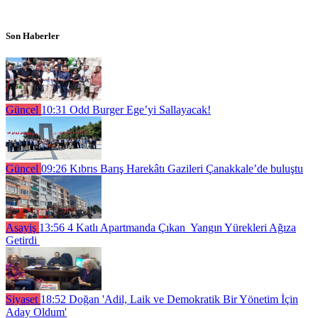
Son Haberler
Güncel
10:31
Odd Burger Ege’yi Sallayacak!
Güncel
09:26
Kıbrıs Barış Harekâtı Gazileri Çanakkale’de buluştu
Asayiş
13:56
4 Katlı Apartmanda Çıkan Yangın Yürekleri Ağıza
Getirdi
Siyaset
18:52
Doğan 'Adil, Laik ve Demokratik Bir Yönetim İçin
Aday Oldum'