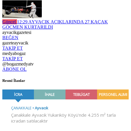
Güncel
12:29
AYVACIK AÇIKLARINDA 27 KAÇAK
GÖÇMEN KURTARILDI
ayvacikgazetesi
BEĞEN
gazeteayvacik
TAKİP ET
medyabogaz
TAKİP ET
@bogazmedyatv
ABONE OL
Resmî İlanlar