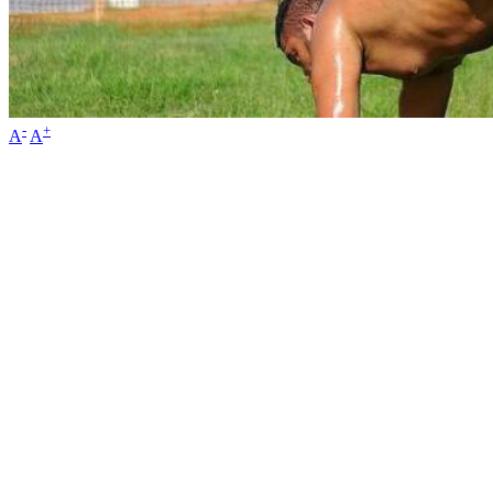
-
+
A
A