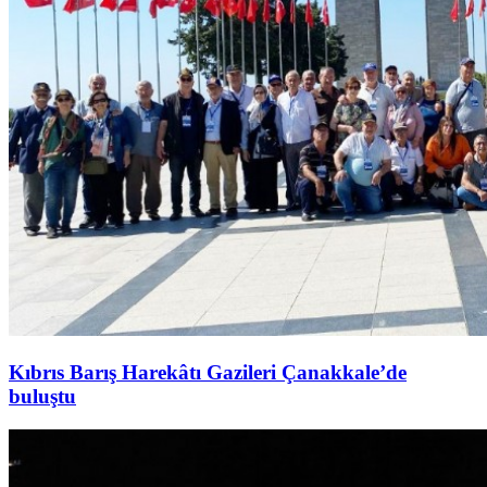
Kıbrıs Barış Harekâtı Gazileri Çanakkale’de
buluştu