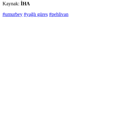
Kaynak:
İHA
#umurbey
#yağlı güreş
#pehlivan