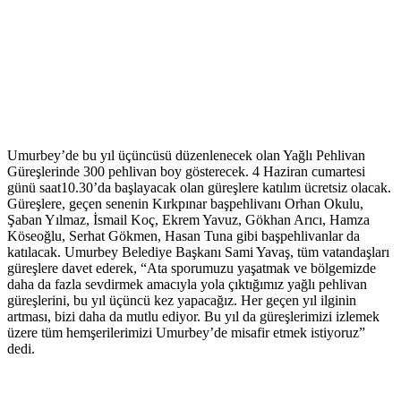
Umurbey’de bu yıl üçüncüsü düzenlenecek olan Yağlı Pehlivan
Güreşlerinde 300 pehlivan boy gösterecek. 4 Haziran cumartesi
günü saat10.30’da başlayacak olan güreşlere katılım ücretsiz olacak.
Güreşlere, geçen senenin Kırkpınar başpehlivanı Orhan Okulu,
Şaban Yılmaz, İsmail Koç, Ekrem Yavuz, Gökhan Arıcı, Hamza
Köseoğlu, Serhat Gökmen, Hasan Tuna gibi başpehlivanlar da
katılacak. Umurbey Belediye Başkanı Sami Yavaş, tüm vatandaşları
güreşlere davet ederek, “Ata sporumuzu yaşatmak ve bölgemizde
daha da fazla sevdirmek amacıyla yola çıktığımız yağlı pehlivan
güreşlerini, bu yıl üçüncü kez yapacağız. Her geçen yıl ilginin
artması, bizi daha da mutlu ediyor. Bu yıl da güreşlerimizi izlemek
üzere tüm hemşerilerimizi Umurbey’de misafir etmek istiyoruz”
dedi.