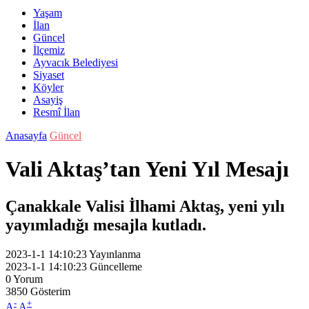
Yaşam
İlan
Güncel
İlçemiz
Ayvacık Belediyesi
Siyaset
Köyler
Asayiş
Resmî İlan
Anasayfa
Güncel
Vali Aktaş’tan Yeni Yıl Mesajı
Çanakkale Valisi İlhami Aktaş, yeni yılı
yayımladığı mesajla kutladı.
2023-1-1 14:10:23
Yayınlanma
2023-1-1 14:10:23
Güncelleme
0
Yorum
3850
Gösterim
-
+
A
A