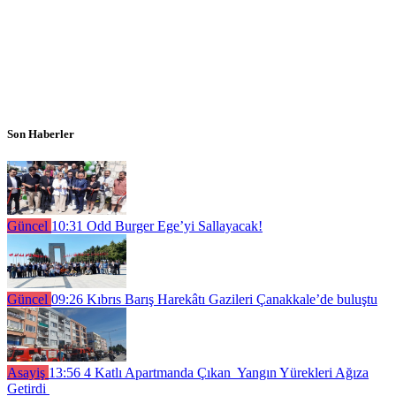
Son Haberler
Güncel
10:31
Odd Burger Ege’yi Sallayacak!
Güncel
09:26
Kıbrıs Barış Harekâtı Gazileri Çanakkale’de buluştu
Asayiş
13:56
4 Katlı Apartmanda Çıkan Yangın Yürekleri Ağıza
Getirdi