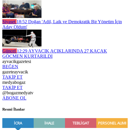
Siyaset
18:52
Doğan 'Adil, Laik ve Demokratik Bir Yönetim İçin
Aday Oldum'
Güncel
12:29
AYVACIK AÇIKLARINDA 27 KAÇAK
GÖÇMEN KURTARILDI
ayvacikgazetesi
BEĞEN
gazeteayvacik
TAKİP ET
medyabogaz
TAKİP ET
@bogazmedyatv
ABONE OL
Resmî İlanlar