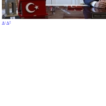
-
+
A
A