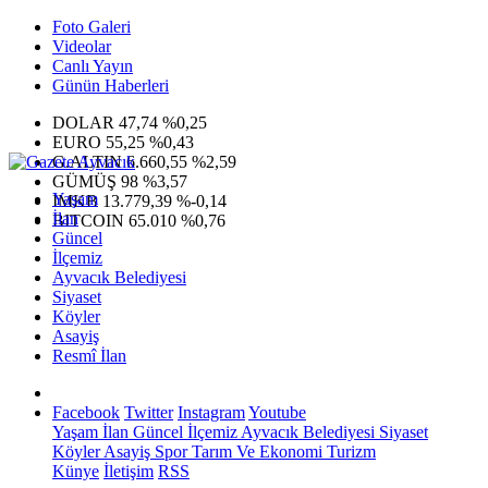
Foto Galeri
Videolar
Canlı Yayın
Günün Haberleri
DOLAR
47,74
%0,25
EURO
55,25
%0,43
G.ALTIN
6.660,55
%2,59
GÜMÜŞ
98
%3,57
Yaşam
IMKB
13.779,39
%-0,14
İlan
BITCOIN
65.010
%0,76
Güncel
İlçemiz
Ayvacık Belediyesi
Siyaset
Köyler
Asayiş
Resmî İlan
Facebook
Twitter
Instagram
Youtube
Yaşam
İlan
Güncel
İlçemiz
Ayvacık Belediyesi
Siyaset
Köyler
Asayiş
Spor
Tarım Ve Ekonomi
Turizm
Künye
İletişim
RSS