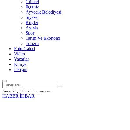
Güncel
İlçemiz
Ayvacık Belediyesi
Siyaset
Köyler
Asayiş
Spor
Tarım Ve Ekonomi
Turizm
Foto Galeri
Video
Yazarlar
Künye
İletişim
Aramak için bir kelime yazınız.
HABER İHBAR