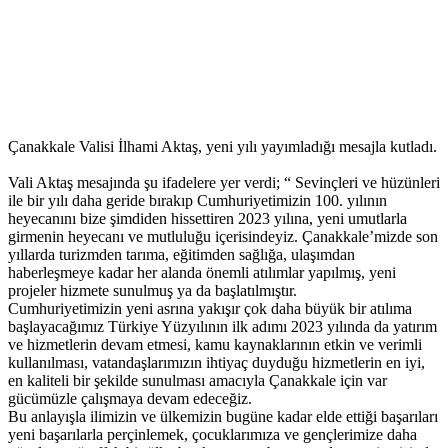
Çanakkale Valisi İlhami Aktaş, yeni yılı yayımladığı mesajla kutladı.
Vali Aktaş mesajında şu ifadelere yer verdi; “ Sevinçleri ve hüzünleri
ile bir yılı daha geride bırakıp Cumhuriyetimizin 100. yılının
heyecanını bize şimdiden hissettiren 2023 yılına, yeni umutlarla
girmenin heyecanı ve mutluluğu içerisindeyiz. Çanakkale’mizde son
yıllarda turizmden tarıma, eğitimden sağlığa, ulaşımdan
haberleşmeye kadar her alanda önemli atılımlar yapılmış, yeni
projeler hizmete sunulmuş ya da başlatılmıştır.
Cumhuriyetimizin yeni asrına yakışır çok daha büyük bir atılıma
başlayacağımız Türkiye Yüzyılının ilk adımı 2023 yılında da yatırım
ve hizmetlerin devam etmesi, kamu kaynaklarının etkin ve verimli
kullanılması, vatandaşlarımızın ihtiyaç duyduğu hizmetlerin en iyi,
en kaliteli bir şekilde sunulması amacıyla Çanakkale için var
gücümüzle çalışmaya devam edeceğiz.
Bu anlayışla ilimizin ve ülkemizin bugüne kadar elde ettiği başarıları
yeni başarılarla perçinlemek, çocuklarımıza ve gençlerimize daha