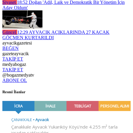
Siyaset
18:52
Doğan 'Adil, Laik ve Demokratik Bir Yönetim İçin
Aday Oldum'
Güncel
12:29
AYVACIK AÇIKLARINDA 27 KAÇAK
GÖÇMEN KURTARILDI
ayvacikgazetesi
BEĞEN
gazeteayvacik
TAKİP ET
medyabogaz
TAKİP ET
@bogazmedyatv
ABONE OL
Resmî İlanlar