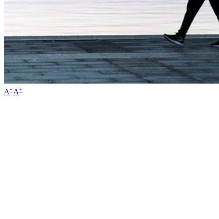
-
+
A
A