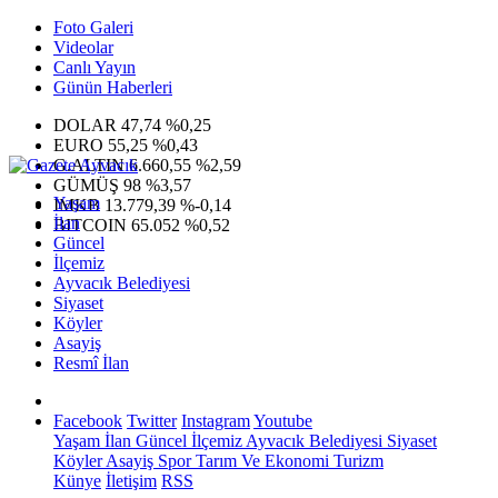
Foto Galeri
Videolar
Canlı Yayın
Günün Haberleri
DOLAR
47,74
%0,25
EURO
55,25
%0,43
G.ALTIN
6.660,55
%2,59
GÜMÜŞ
98
%3,57
Yaşam
IMKB
13.779,39
%-0,14
İlan
BITCOIN
65.052
%0,52
Güncel
İlçemiz
Ayvacık Belediyesi
Siyaset
Köyler
Asayiş
Resmî İlan
Facebook
Twitter
Instagram
Youtube
Yaşam
İlan
Güncel
İlçemiz
Ayvacık Belediyesi
Siyaset
Köyler
Asayiş
Spor
Tarım Ve Ekonomi
Turizm
Künye
İletişim
RSS