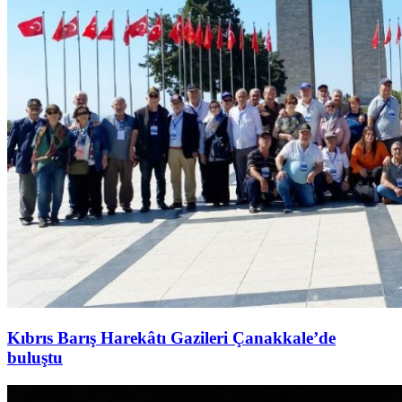
Kıbrıs Barış Harekâtı Gazileri Çanakkale’de
buluştu