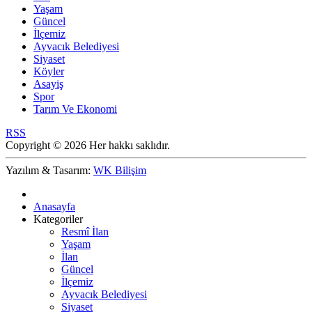
Yaşam
Güncel
İlçemiz
Ayvacık Belediyesi
Siyaset
Köyler
Asayiş
Spor
Tarım Ve Ekonomi
RSS
Copyright © 2026 Her hakkı saklıdır.
Yazılım & Tasarım:
WK Bilişim
Anasayfa
Kategoriler
Resmî İlan
Yaşam
İlan
Güncel
İlçemiz
Ayvacık Belediyesi
Siyaset