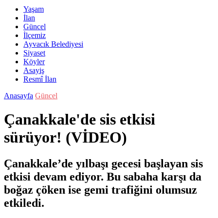
Yaşam
İlan
Güncel
İlçemiz
Ayvacık Belediyesi
Siyaset
Köyler
Asayiş
Resmî İlan
Anasayfa
Güncel
Çanakkale'de sis etkisi
sürüyor! (VİDEO)
Çanakkale’de yılbaşı gecesi başlayan sis
etkisi devam ediyor. Bu sabaha karşı da
boğaz çöken ise gemi trafiğini olumsuz
etkiledi.