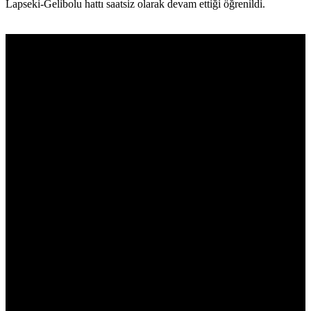
Lapseki-Gelibolu hattı saatsiz olarak devam ettiği öğrenildi.