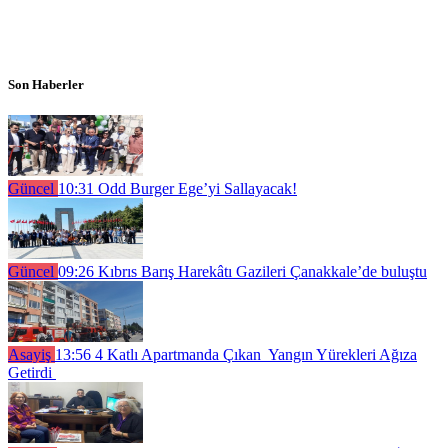
Son Haberler
Güncel
10:31
Odd Burger Ege’yi Sallayacak!
Güncel
09:26
Kıbrıs Barış Harekâtı Gazileri Çanakkale’de buluştu
Asayiş
13:56
4 Katlı Apartmanda Çıkan Yangın Yürekleri Ağıza
Getirdi