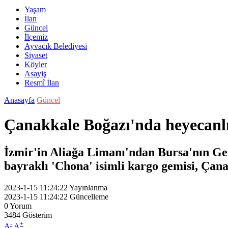
Yaşam
İlan
Güncel
İlçemiz
Ayvacık Belediyesi
Siyaset
Köyler
Asayiş
Resmî İlan
Anasayfa
Güncel
Çanakkale Boğazı'nda heyecanlı
İzmir'in Aliağa Limanı'ndan Bursa'nın Ge
bayraklı 'Chona' isimli kargo gemisi, Çan
2023-1-15 11:24:22
Yayınlanma
2023-1-15 11:24:22
Güncelleme
0
Yorum
3484
Gösterim
-
+
A
A