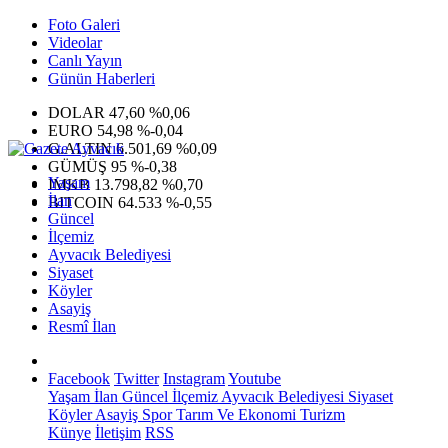
Foto Galeri
Videolar
Canlı Yayın
Günün Haberleri
DOLAR
47,60
%0,06
EURO
54,98
%-0,04
G.ALTIN
6.501,69
%0,09
GÜMÜŞ
95
%-0,38
Yaşam
IMKB
13.798,82
%0,70
İlan
BITCOIN
64.533
%-0,55
Güncel
İlçemiz
Ayvacık Belediyesi
Siyaset
Köyler
Asayiş
Resmî İlan
Facebook
Twitter
Instagram
Youtube
Yaşam
İlan
Güncel
İlçemiz
Ayvacık Belediyesi
Siyaset
Köyler
Asayiş
Spor
Tarım Ve Ekonomi
Turizm
Künye
İletişim
RSS