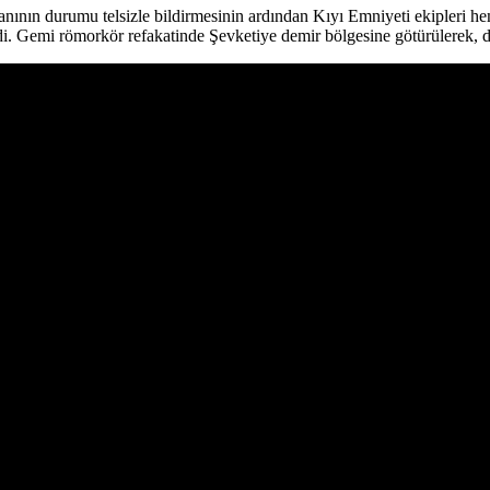
ının durumu telsizle bildirmesinin ardından Kıyı Emniyeti ekipleri he
. Gemi römorkör refakatinde Şevketiye demir bölgesine götürülerek, de