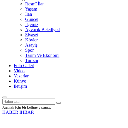
Resmî İlan
Yaşam
İlan
Güncel
İlçemiz
Ayvacık Belediyesi
Siyaset
Köyler
Asayiş
Spor
Tarım Ve Ekonomi
Turizm
Foto Galeri
Video
Yazarlar
Künye
İletişim
Aramak için bir kelime yazınız.
HABER İHBAR