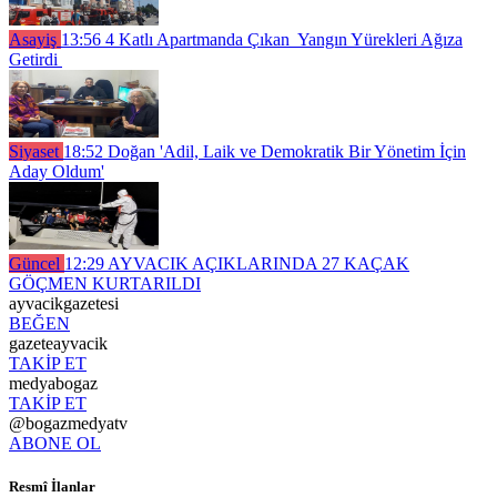
Asayiş
13:56
4 Katlı Apartmanda Çıkan Yangın Yürekleri Ağıza
Getirdi
Siyaset
18:52
Doğan 'Adil, Laik ve Demokratik Bir Yönetim İçin
Aday Oldum'
Güncel
12:29
AYVACIK AÇIKLARINDA 27 KAÇAK
GÖÇMEN KURTARILDI
ayvacikgazetesi
BEĞEN
gazeteayvacik
TAKİP ET
medyabogaz
TAKİP ET
@bogazmedyatv
ABONE OL
Resmî İlanlar