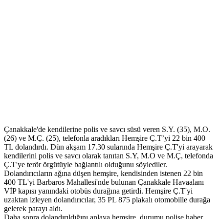
Çanakkale'de kendilerine polis ve savcı süsü veren S.Y. (35), M.O.
(26) ve M.Ç. (25), telefonla aradıkları Hemşire Ç.T’yi 22 bin 400
TL dolandırdı. Dün akşam 17.30 sularında Hemşire Ç.T'yi arayarak
kendilerini polis ve savcı olarak tanıtan S.Y, M.O ve M.Ç, telefonda
Ç.T'ye terör örgütüyle bağlantılı olduğunu söylediler.
Dolandırıcıların ağına düşen hemşire, kendisinden istenen 22 bin
400 TL'yi Barbaros Mahallesi'nde bulunan Çanakkale Havaalanı
VİP kapısı yanındaki otobüs durağına getirdi. Hemşire Ç.T'yi
uzaktan izleyen dolandırıcılar, 35 PL 875 plakalı otomobille durağa
gelerek parayı aldı.
Daha sonra dolandırıldığını anlaya hemşire, durumu polise haber