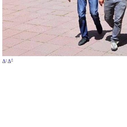
-
+
A
A