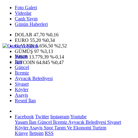
Foto Galeri
Videolar
Canlı Yayın
Günün Haberleri
DOLAR
47,70
%0,16
EURO
55,20
%0,34
G.ALTIN
6.656,50
%2,52
GÜMÜŞ
97
%3,13
Yaşam
IMKB
13.779,39
%-0,14
İlan
BITCOIN
64.845
%0,47
Güncel
İlçemiz
Ayvacık Belediyesi
Siyaset
Köyler
Asayiş
Resmî İlan
Facebook
Twitter
Instagram
Youtube
Yaşam
İlan
Güncel
İlçemiz
Ayvacık Belediyesi
Siyaset
Köyler
Asayiş
Spor
Tarım Ve Ekonomi
Turizm
Künye
İletişim
RSS