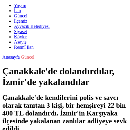
Yaşam
İlan
Güncel
İlçemiz
Ayvacık Belediyesi
Siyaset
Köyler
Asayiş
Resmî İlan
Anasayfa
Güncel
Çanakkale'de dolandırdılar,
İzmir'de yakalandılar
Çanakkale'de kendilerini polis ve savcı
olarak tanıtan 3 kişi, bir hemşireyi 22 bin
400 TL dolandırdı. İzmir'in Karşıyaka
ilçesinde yakalanan zanlılar adliyeye sevk
edildi.