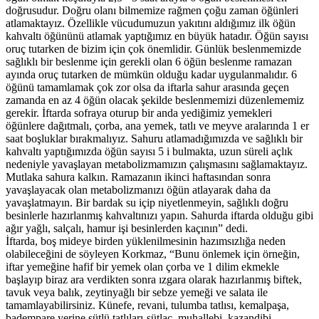
doğrusudur. Doğru olanı bilmemize rağmen çoğu zaman öğünleri
atlamaktayız. Özellikle vücudumuzun yakıtını aldığımız ilk öğün
kahvaltı öğününü atlamak yaptığımız en büyük hatadır. Öğün sayısı
oruç tutarken de bizim için çok önemlidir. Günlük beslenmemizde
sağlıklı bir beslenme için gerekli olan 6 öğün beslenme ramazan
ayında oruç tutarken de mümkün olduğu kadar uygulanmalıdır. 6
öğünü tamamlamak çok zor olsa da iftarla sahur arasında geçen
zamanda en az 4 öğün olacak şekilde beslenmemizi düzenlememiz
gerekir. İftarda sofraya oturup bir anda yediğimiz yemekleri
öğünlere dağıtmalı, çorba, ana yemek, tatlı ve meyve aralarında 1 er
saat boşluklar bırakmalıyız. Sahuru atlamadığımızda ve sağlıklı bir
kahvaltı yaptığımızda öğün sayısı 5 i bulmakta, uzun süreli açlık
nedeniyle yavaşlayan metabolizmamızın çalışmasını sağlamaktayız.
Mutlaka sahura kalkın. Ramazanın ikinci haftasından sonra
yavaşlayacak olan metabolizmanızı öğün atlayarak daha da
yavaşlatmayın. Bir bardak su içip niyetlenmeyin, sağlıklı doğru
besinlerle hazırlanmış kahvaltınızı yapın. Sahurda iftarda olduğu gibi
ağır yağlı, salçalı, hamur işi besinlerden kaçının” dedi.
İftarda, boş mideye birden yüklenilmesinin hazımsızlığa neden
olabileceğini de söyleyen Korkmaz, “Bunu önlemek için örneğin,
iftar yemeğine hafif bir yemek olan çorba ve 1 dilim ekmekle
başlayıp biraz ara verdikten sonra ızgara olarak hazırlanmış biftek,
tavuk veya balık, zeytinyağlı bir sebze yemeği ve salata ile
tamamlayabilirsiniz. Künefe, revani, tulumba tatlısı, kemalpaşa,
badempare yerine sütlü tatlıları-sütlaç, muhallebi, kazandibi,