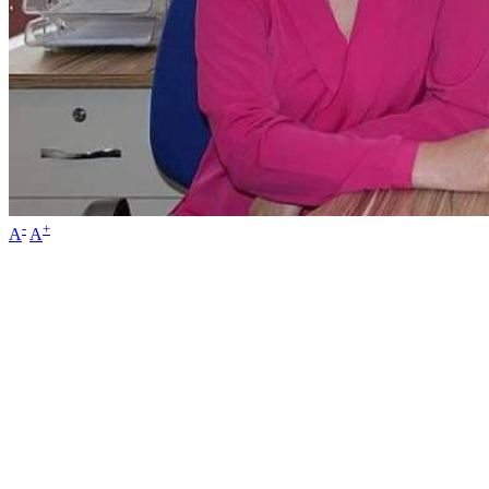
-
+
A
A