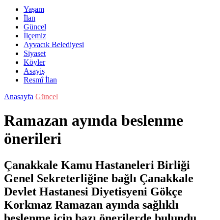
Yaşam
İlan
Güncel
İlçemiz
Ayvacık Belediyesi
Siyaset
Köyler
Asayiş
Resmî İlan
Anasayfa
Güncel
Ramazan ayında beslenme
önerileri
Çanakkale Kamu Hastaneleri Birliği
Genel Sekreterliğine bağlı Çanakkale
Devlet Hastanesi Diyetisyeni Gökçe
Korkmaz Ramazan ayında sağlıklı
beslenme için bazı önerilerde bulundu.