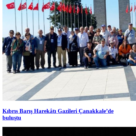
Kıbrıs Barış Harekâtı Gazileri Çanakkale’de
buluştu