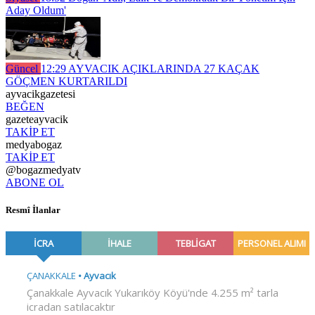
Aday Oldum'
Güncel
12:29
AYVACIK AÇIKLARINDA 27 KAÇAK
GÖÇMEN KURTARILDI
ayvacikgazetesi
BEĞEN
gazeteayvacik
TAKİP ET
medyabogaz
TAKİP ET
@bogazmedyatv
ABONE OL
Resmî İlanlar