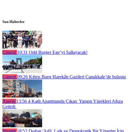
Son Haberler
Güncel
10:31
Odd Burger Ege’yi Sallayacak!
Güncel
09:26
Kıbrıs Barış Harekâtı Gazileri Çanakkale’de buluştu
Asayiş
13:56
4 Katlı Apartmanda Çıkan Yangın Yürekleri Ağıza
Getirdi
Siyaset
18:52
Doğan 'Adil, Laik ve Demokratik Bir Yönetim İçin