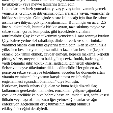
tavukgöğsü- veya meyve tatlılarını tercih edin.
Lokmalarımızı hızlı yutmadan, yavaş yavaş tadına vararak yemek
yemeliyiz. Günlük su ihtiyacınızı öğün aralarına yayın, yemekler ile
birlikte su içmeyin. Gün içinde susuz kalınacağı için iftar ile sahur
arsında sıvı ihtiyacı çok iyi karşılamalıdır. Bunun için en az 2- 2.5
litre su tüketilmeli, bununla birlikte ayran, taze sıkılmış meyve ve
sebze suları, çorba, komposto, gibi içeceklerle sıvı alımı
artırılmalıdır. Çay kahve tüketimini yemekten 1 saat sonraya bırakın.
Çay, kahve yerine sizi rahatlatıp, dinlendirecek ve sindiriminize
yardımcı olacak olan bitki çaylarını tercih edin. Kan şekerini hızla
yükselten besinler yerine posa miktarı fazla olan besinler (kepekli
ekmek, çok tahıllı ekmek, çavdar ekmeği, kepekli makarna, kepekli
pirinç, sebze, meyve, kuru baklagiller, ceviz, fındık, badem gibi
yağlı tohumlar gibi) tokluk hissi sağladığı için tercih etmeliyiz.
Sebze ve meyve tüketimine dikkat edilmelidir. Her gün en az 5
porsiyon sebze ve meyve tüketilmesi vücudun bu dönemde artan
vitamin ve mineral ihtiyacının karşılanması ve kabızlığın
engellenmesi açısından önemlidir” diye konuştu.
Korkmaz, kronik rahatsızlığı olan ve buna bağlı düzenli ilaç
kullanması gerekenler, hamileler, emzikliler, gelişme çağındaki
çocuklar, özellikle kalp ve böbrek hastaları, mide ülseri, safra kesesi
iltihabı veya taşı olanlar, karaciğer yetmezliği olanlar ve ağır
enfeksiyon geçirenlerin oruç tutmasının sağlığı olumsuz
etkileyebileceğini de söyledi.