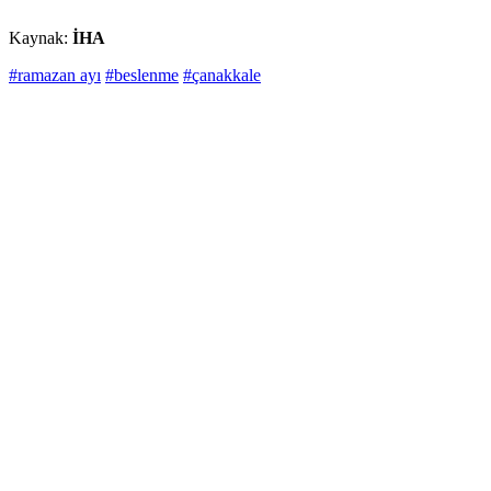
Kaynak:
İHA
#ramazan ayı
#beslenme
#çanakkale