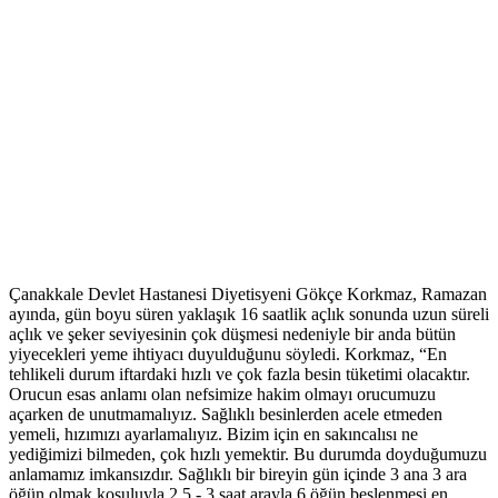
Çanakkale Devlet Hastanesi Diyetisyeni Gökçe Korkmaz, Ramazan
ayında, gün boyu süren yaklaşık 16 saatlik açlık sonunda uzun süreli
açlık ve şeker seviyesinin çok düşmesi nedeniyle bir anda bütün
yiyecekleri yeme ihtiyacı duyulduğunu söyledi. Korkmaz, “En
tehlikeli durum iftardaki hızlı ve çok fazla besin tüketimi olacaktır.
Orucun esas anlamı olan nefsimize hakim olmayı orucumuzu
açarken de unutmamalıyız. Sağlıklı besinlerden acele etmeden
yemeli, hızımızı ayarlamalıyız. Bizim için en sakıncalısı ne
yediğimizi bilmeden, çok hızlı yemektir. Bu durumda doyduğumuzu
anlamamız imkansızdır. Sağlıklı bir bireyin gün içinde 3 ana 3 ara
öğün olmak koşuluyla 2,5 - 3 saat arayla 6 öğün beslenmesi en