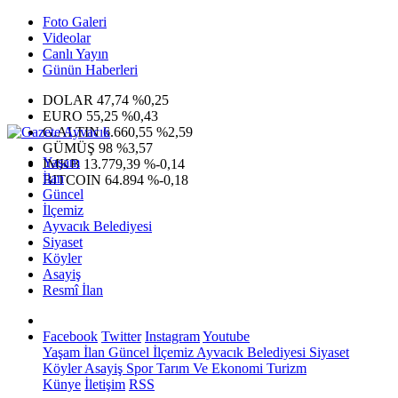
Foto Galeri
Videolar
Canlı Yayın
Günün Haberleri
DOLAR
47,74
%0,25
EURO
55,25
%0,43
G.ALTIN
6.660,55
%2,59
GÜMÜŞ
98
%3,57
Yaşam
IMKB
13.779,39
%-0,14
İlan
BITCOIN
64.894
%-0,18
Güncel
İlçemiz
Ayvacık Belediyesi
Siyaset
Köyler
Asayiş
Resmî İlan
Facebook
Twitter
Instagram
Youtube
Yaşam
İlan
Güncel
İlçemiz
Ayvacık Belediyesi
Siyaset
Köyler
Asayiş
Spor
Tarım Ve Ekonomi
Turizm
Künye
İletişim
RSS