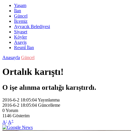
Yaşam
İlan
Güncel
İlçemiz
Ayvacık Belediyesi
Siyaset
Köyler
Asayiş
Resmî İlan
Anasayfa
Güncel
Ortalık karıştı!
O işe alınma ortalığı karıştırdı.
2016-6-2 18:05:04
Yayınlanma
2016-6-2 18:05:04
Güncelleme
0
Yorum
1146
Gösterim
-
+
A
A