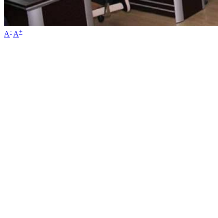
-
+
A
A