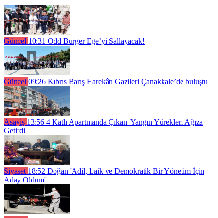
Güncel
10:31
Odd Burger Ege’yi Sallayacak!
Güncel
09:26
Kıbrıs Barış Harekâtı Gazileri Çanakkale’de buluştu
Asayiş
13:56
4 Katlı Apartmanda Çıkan Yangın Yürekleri Ağıza
Getirdi
Siyaset
18:52
Doğan 'Adil, Laik ve Demokratik Bir Yönetim İçin
Aday Oldum'