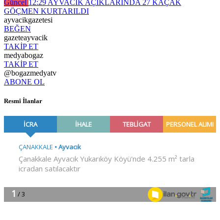
Güncel
12:29
AYVACIK AÇIKLARINDA 27 KAÇAK
GÖÇMEN KURTARILDI
ayvacikgazetesi
BEĞEN
gazeteayvacik
TAKİP ET
medyabogaz
TAKİP ET
@bogazmedyatv
ABONE OL
Resmî İlanlar