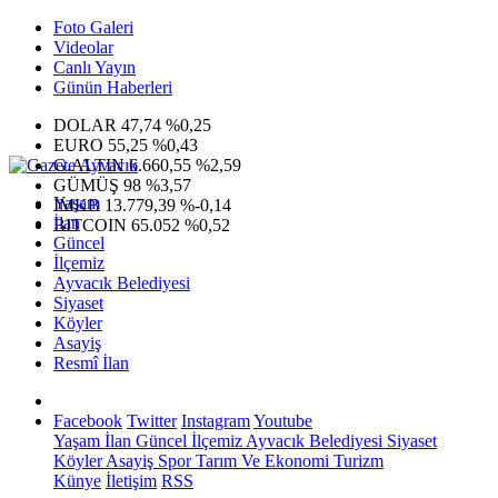
Foto Galeri
Videolar
Canlı Yayın
Günün Haberleri
DOLAR
47,74
%0,25
EURO
55,25
%0,43
G.ALTIN
6.660,55
%2,59
GÜMÜŞ
98
%3,57
Yaşam
IMKB
13.779,39
%-0,14
İlan
BITCOIN
65.052
%0,52
Güncel
İlçemiz
Ayvacık Belediyesi
Siyaset
Köyler
Asayiş
Resmî İlan
Facebook
Twitter
Instagram
Youtube
Yaşam
İlan
Güncel
İlçemiz
Ayvacık Belediyesi
Siyaset
Köyler
Asayiş
Spor
Tarım Ve Ekonomi
Turizm
Künye
İletişim
RSS