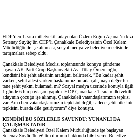
HDP’den 1. sıra milletvekili adayı olan Özlem Ergun Açanal’ın kızı
Setenay Suyüç’ün CHP’li Çanakkale Belediyesinin Özel Kalem
Müdürlüğünde işe alınması, sosyal medya ve belediye meclisinde
tartışmalara sebep oldu.
Çanakkale Belediyesi Meclisi toplantısında konuyu gündeme
taşıyan AK Parti Grup Başkanvekili Av. Tülay Ömercioğlu,
kendisini bir şehit ailesinin aradığını belirterek, "Bu kadar şehit
varken, şehit ailesi varken başkanımız burada çalışmaya değer bir
tane şehit yakını bulamadı mı? Sosyal medya üzerinde konuyla ilgili
1 günde 6 bin paylaşım yapıldı. HDP Çanakkale 1. sıra milletvekili
adayının çocuğu işe alınmış. Çanakkaleli vatandaşlarımızın tepkisi
var. Ama ben vatandaşlarımızın tepkisini değil, sadece şehit ailesinin
tepkisini burada dile getiriyorum” diye konuştu.
KENDİNİ BU SÖZLERLE SAVUNDU: YUNANLI DA
ÇALIŞMAKTADIR
Çanakkale Belediyesi Özel Kalem Müdürlüğünde işe başlayan
Setenay Suyüç’ün eğitim durumu hakkında bilgi veren Belediye