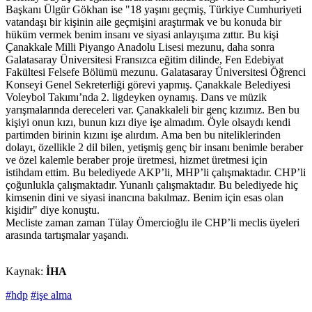
Başkanı Ülgür Gökhan ise "18 yaşını geçmiş, Türkiye Cumhuriyeti
vatandaşı bir kişinin aile geçmişini araştırmak ve bu konuda bir
hüküm vermek benim insanı ve siyasi anlayışıma zıttır. Bu kişi
Çanakkale Milli Piyango Anadolu Lisesi mezunu, daha sonra
Galatasaray Üniversitesi Fransızca eğitim dilinde, Fen Edebiyat
Fakültesi Felsefe Bölümü mezunu. Galatasaray Üniversitesi Öğrenci
Konseyi Genel Sekreterliği görevi yapmış. Çanakkale Belediyesi
Voleybol Takımı’nda 2. ligdeyken oynamış. Dans ve müzik
yarışmalarında dereceleri var. Çanakkaleli bir genç kızımız. Ben bu
kişiyi onun kızı, bunun kızı diye işe almadım. Öyle olsaydı kendi
partimden birinin kızını işe alırdım. Ama ben bu niteliklerinden
dolayı, özellikle 2 dil bilen, yetişmiş genç bir insanı benimle beraber
ve özel kalemle beraber proje üretmesi, hizmet üretmesi için
istihdam ettim. Bu belediyede AKP’li, MHP’li çalışmaktadır. CHP’li
çoğunlukla çalışmaktadır. Yunanlı çalışmaktadır. Bu belediyede hiç
kimsenin dini ve siyasi inancına bakılmaz. Benim için esas olan
kişidir" diye konuştu.
Mecliste zaman zaman Tülay Ömercioğlu ile CHP’li meclis üyeleri
arasında tartışmalar yaşandı.
Kaynak:
İHA
#hdp
#işe alma