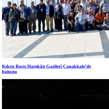
Kıbrıs Barış Harekâtı Gazileri Çanakkale’de
buluştu