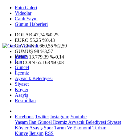
Foto Galeri
Videolar
Canlı Yayın
Günün Haberleri
DOLAR
47,74
%0,25
EURO
55,25
%0,43
G.ALTIN
6.660,55
%2,59
GÜMÜŞ
98
%3,57
Yaşam
IMKB
13.779,39
%-0,14
İlan
BITCOIN
65.168
%0,08
Güncel
İlçemiz
Ayvacık Belediyesi
Siyaset
Köyler
Asayiş
Resmî İlan
Facebook
Twitter
Instagram
Youtube
Yaşam
İlan
Güncel
İlçemiz
Ayvacık Belediyesi
Siyaset
Köyler
Asayiş
Spor
Tarım Ve Ekonomi
Turizm
Künye
İletişim
RSS