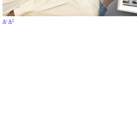
-
+
A
A