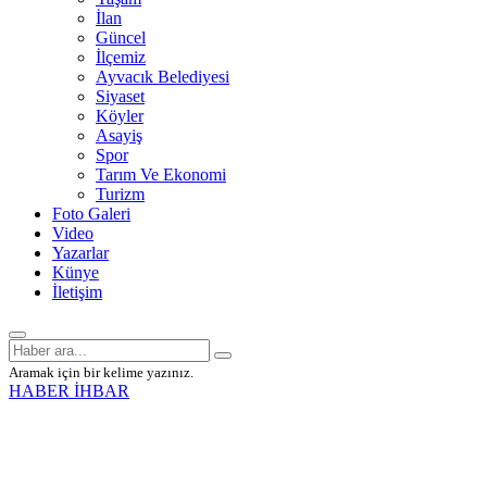
İlan
Güncel
İlçemiz
Ayvacık Belediyesi
Siyaset
Köyler
Asayiş
Spor
Tarım Ve Ekonomi
Turizm
Foto Galeri
Video
Yazarlar
Künye
İletişim
Aramak için bir kelime yazınız.
HABER İHBAR