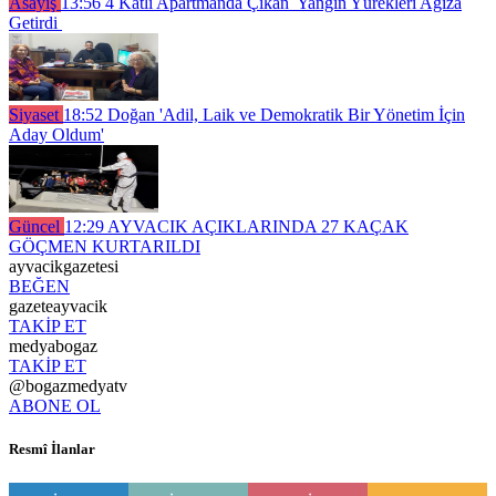
Asayiş
13:56
4 Katlı Apartmanda Çıkan Yangın Yürekleri Ağıza
Getirdi
Siyaset
18:52
Doğan 'Adil, Laik ve Demokratik Bir Yönetim İçin
Aday Oldum'
Güncel
12:29
AYVACIK AÇIKLARINDA 27 KAÇAK
GÖÇMEN KURTARILDI
ayvacikgazetesi
BEĞEN
gazeteayvacik
TAKİP ET
medyabogaz
TAKİP ET
@bogazmedyatv
ABONE OL
Resmî İlanlar