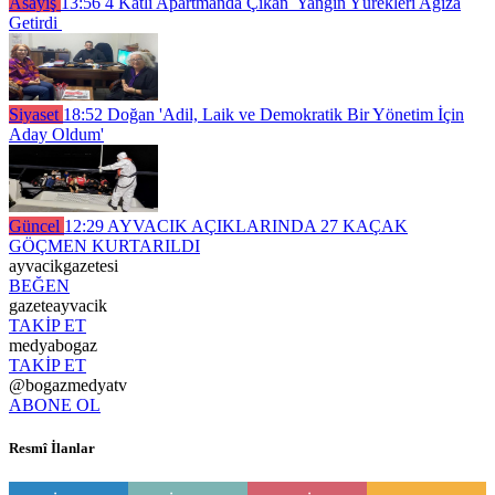
Asayiş
13:56
4 Katlı Apartmanda Çıkan Yangın Yürekleri Ağıza
Getirdi
Siyaset
18:52
Doğan 'Adil, Laik ve Demokratik Bir Yönetim İçin
Aday Oldum'
Güncel
12:29
AYVACIK AÇIKLARINDA 27 KAÇAK
GÖÇMEN KURTARILDI
ayvacikgazetesi
BEĞEN
gazeteayvacik
TAKİP ET
medyabogaz
TAKİP ET
@bogazmedyatv
ABONE OL
Resmî İlanlar