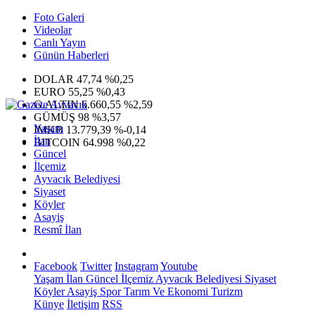
Foto Galeri
Videolar
Canlı Yayın
Günün Haberleri
DOLAR
47,74
%0,25
EURO
55,25
%0,43
G.ALTIN
6.660,55
%2,59
GÜMÜŞ
98
%3,57
Yaşam
IMKB
13.779,39
%-0,14
İlan
BITCOIN
64.998
%0,22
Güncel
İlçemiz
Ayvacık Belediyesi
Siyaset
Köyler
Asayiş
Resmî İlan
Facebook
Twitter
Instagram
Youtube
Yaşam
İlan
Güncel
İlçemiz
Ayvacık Belediyesi
Siyaset
Köyler
Asayiş
Spor
Tarım Ve Ekonomi
Turizm
Künye
İletişim
RSS