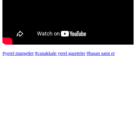
#yerel manşetler
#çanakkale yerel gazeteler
#hasan sami er