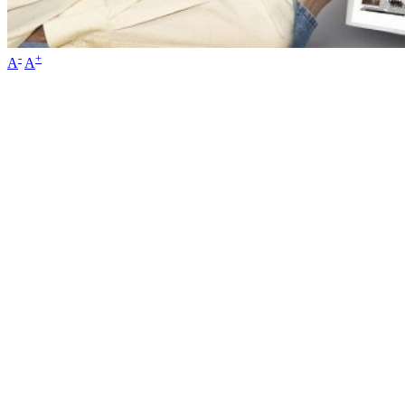
-
+
A
A