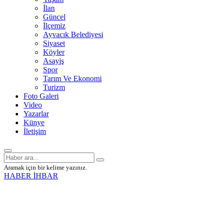
İlan
Güncel
İlçemiz
Ayvacık Belediyesi
Siyaset
Köyler
Asayiş
Spor
Tarım Ve Ekonomi
Turizm
Foto Galeri
Video
Yazarlar
Künye
İletişim
Aramak için bir kelime yazınız.
HABER İHBAR