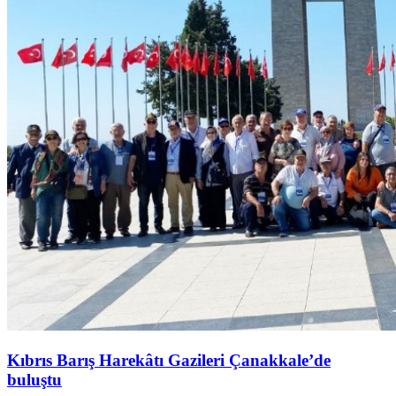
Kıbrıs Barış Harekâtı Gazileri Çanakkale’de
buluştu