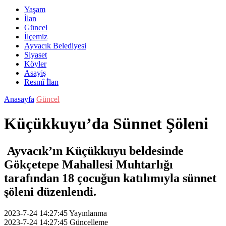
Yaşam
İlan
Güncel
İlçemiz
Ayvacık Belediyesi
Siyaset
Köyler
Asayiş
Resmî İlan
Anasayfa
Güncel
Küçükkuyu’da Sünnet Şöleni
Ayvacık’ın Küçükkuyu beldesinde
Gökçetepe Mahallesi Muhtarlığı
tarafından 18 çocuğun katılımıyla sünnet
şöleni düzenlendi.
2023-7-24 14:27:45
Yayınlanma
2023-7-24 14:27:45
Güncelleme