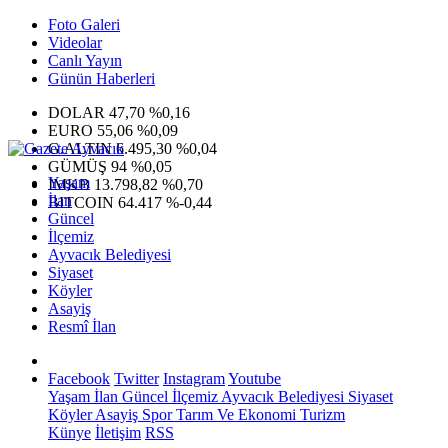
Foto Galeri
Videolar
Canlı Yayın
Günün Haberleri
DOLAR
47,70
%0,16
EURO
55,06
%0,09
G.ALTIN
6.495,30
%0,04
GÜMÜŞ
94
%0,05
Yaşam
IMKB
13.798,82
%0,70
İlan
BITCOIN
64.417
%-0,44
Güncel
İlçemiz
Ayvacık Belediyesi
Siyaset
Köyler
Asayiş
Resmî İlan
Facebook
Twitter
Instagram
Youtube
Yaşam
İlan
Güncel
İlçemiz
Ayvacık Belediyesi
Siyaset
Köyler
Asayiş
Spor
Tarım Ve Ekonomi
Turizm
Künye
İletişim
RSS