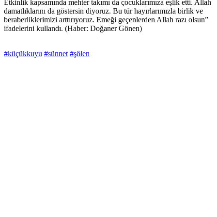
Etkinlik kapsamında mehter takımı da çocuklarımıza eşlik etti. Allah
damatlıklarını da göstersin diyoruz. Bu tür hayırlarımızla birlik ve
beraberliklerimizi arttırıyoruz. Emeği geçenlerden Allah razı olsun”
ifadelerini kullandı. (Haber: Doğaner Gönen)
#küçükkuyu
#sünnet
#şölen