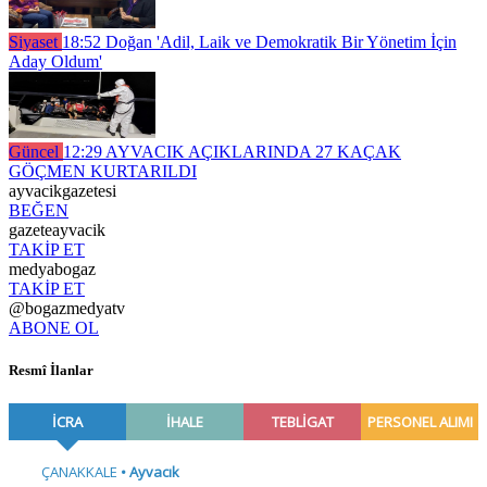
Siyaset
18:52
Doğan 'Adil, Laik ve Demokratik Bir Yönetim İçin
Aday Oldum'
Güncel
12:29
AYVACIK AÇIKLARINDA 27 KAÇAK
GÖÇMEN KURTARILDI
ayvacikgazetesi
BEĞEN
gazeteayvacik
TAKİP ET
medyabogaz
TAKİP ET
@bogazmedyatv
ABONE OL
Resmî İlanlar