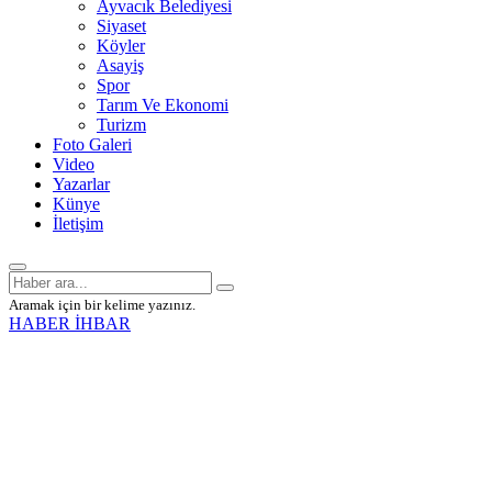
Ayvacık Belediyesi
Siyaset
Köyler
Asayiş
Spor
Tarım Ve Ekonomi
Turizm
Foto Galeri
Video
Yazarlar
Künye
İletişim
Aramak için bir kelime yazınız.
HABER İHBAR