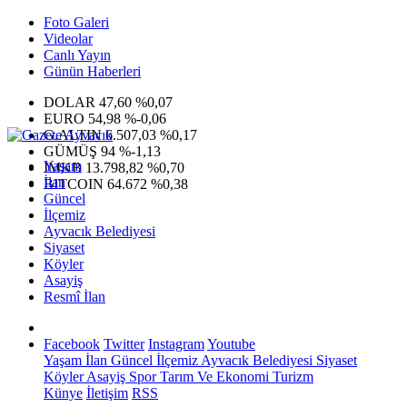
Foto Galeri
Videolar
Canlı Yayın
Günün Haberleri
DOLAR
47,60
%0,07
EURO
54,98
%-0,06
G.ALTIN
6.507,03
%0,17
GÜMÜŞ
94
%-1,13
Yaşam
IMKB
13.798,82
%0,70
İlan
BITCOIN
64.672
%0,38
Güncel
İlçemiz
Ayvacık Belediyesi
Siyaset
Köyler
Asayiş
Resmî İlan
Facebook
Twitter
Instagram
Youtube
Yaşam
İlan
Güncel
İlçemiz
Ayvacık Belediyesi
Siyaset
Köyler
Asayiş
Spor
Tarım Ve Ekonomi
Turizm
Künye
İletişim
RSS