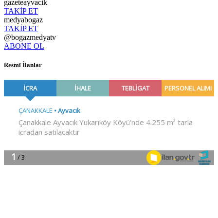
gazeteayvacik
TAKİP ET
medyabogaz
TAKİP ET
@bogazmedyatv
ABONE OL
Resmî İlanlar