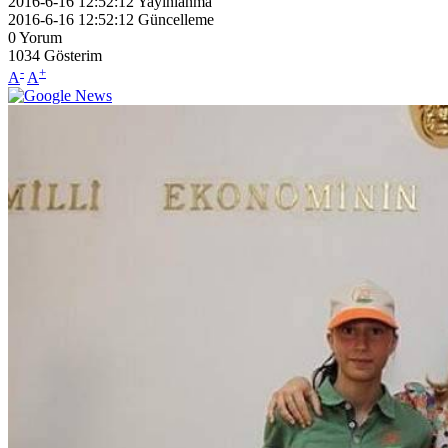
2016-6-16 12:52:12
Yayınlanma
2016-6-16 12:52:12
Güncelleme
0
Yorum
1034
Gösterim
-
+
A
A