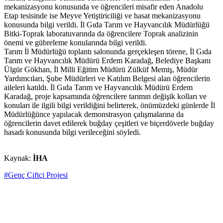
mekanizasyonu konusunda ve öğrencileri misafir eden Anadolu
Etap tesisinde ise Meyve Yetiştiriciliği ve hasat mekanizasyonu
konusunda bilgi verildi. İl Gıda Tarım ve Hayvancılık Müdürlüğü
Bitki-Toprak laboratuvarında da öğrencilere Toprak analizinin
önemi ve gübreleme konularında bilgi verildi.
Tarım İl Müdürlüğü toplantı salonunda gerçekleşen törene, İl Gıda
Tarım ve Hayvancılık Müdürü Erdem Karadağ, Belediye Başkanı
Ülgür Gökhan, İl Milli Eğitim Müdürü Zülküf Memiş, Müdür
Yardımcıları, Şube Müdürleri ve Katılım Belgesi alan öğrencilerin
aileleri katıldı. İl Gıda Tarım ve Hayvancılık Müdürü Erdem
Karadağ, proje kapsamında öğrencilere tarımın değişik kolları ve
konuları ile ilgili bilgi verildiğini belirterek, önümüzdeki günlerde İl
Müdürlüğünce yapılacak demonstrasyon çalışmalarına da
öğrencilerin davet edilerek buğday çeşitleri ve biçerdöverle buğday
hasadı konusunda bilgi verileceğini söyledi.
Kaynak:
İHA
#Genç Çiftçi Projesi