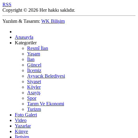
RSS
Copyright © 2026 Her hakkı saklıdır.
Yazılım & Tasarım:
WK Bilişim
Anasayfa
Kategoriler
Resmî İlan
Yaşam
İlan
Güncel
İlçemiz
Ayvacık Belediyesi
Siyaset
Köyler
Asayiş
Spor
Tarım Ve Ekonomi
Turizm
Foto Galeri
Video
Yazarlar
Künye
İletişim