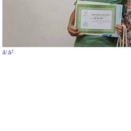
-
+
A
A