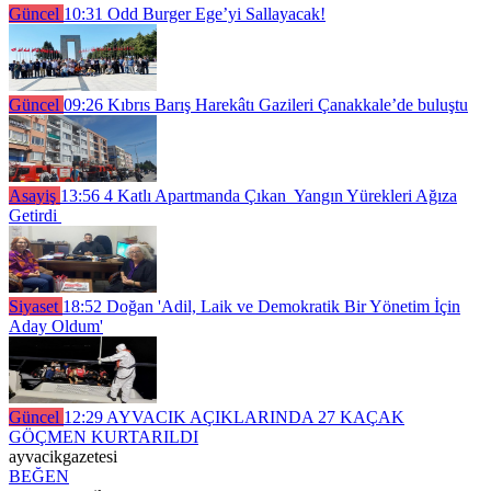
Güncel
10:31
Odd Burger Ege’yi Sallayacak!
Güncel
09:26
Kıbrıs Barış Harekâtı Gazileri Çanakkale’de buluştu
Asayiş
13:56
4 Katlı Apartmanda Çıkan Yangın Yürekleri Ağıza
Getirdi
Siyaset
18:52
Doğan 'Adil, Laik ve Demokratik Bir Yönetim İçin
Aday Oldum'
Güncel
12:29
AYVACIK AÇIKLARINDA 27 KAÇAK
GÖÇMEN KURTARILDI
ayvacikgazetesi
BEĞEN