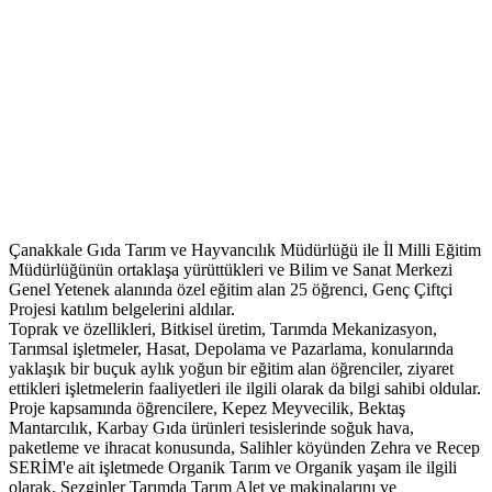
Çanakkale Gıda Tarım ve Hayvancılık Müdürlüğü ile İl Milli Eğitim
Müdürlüğünün ortaklaşa yürüttükleri ve Bilim ve Sanat Merkezi
Genel Yetenek alanında özel eğitim alan 25 öğrenci, Genç Çiftçi
Projesi katılım belgelerini aldılar.
Toprak ve özellikleri, Bitkisel üretim, Tarımda Mekanizasyon,
Tarımsal işletmeler, Hasat, Depolama ve Pazarlama, konularında
yaklaşık bir buçuk aylık yoğun bir eğitim alan öğrenciler, ziyaret
ettikleri işletmelerin faaliyetleri ile ilgili olarak da bilgi sahibi oldular.
Proje kapsamında öğrencilere, Kepez Meyvecilik, Bektaş
Mantarcılık, Karbay Gıda ürünleri tesislerinde soğuk hava,
paketleme ve ihracat konusunda, Salihler köyünden Zehra ve Recep
SERİM'e ait işletmede Organik Tarım ve Organik yaşam ile ilgili
olarak, Sezginler Tarımda Tarım Alet ve makinalarını ve