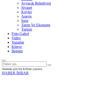
Ayvacık Belediyesi
Siyaset
Köyler
Asayiş
Spor
Tarım Ve Ekonomi
Turizm
Foto Galeri
Video
Yazarlar
Künye
İletişim
Aramak için bir kelime yazınız.
HABER İHBAR