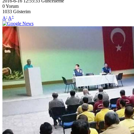
2016-6-16 12:55:33
Güncelleme
0
Yorum
1033
Gösterim
-
+
A
A