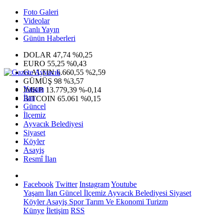
Foto Galeri
Videolar
Canlı Yayın
Günün Haberleri
DOLAR
47,74
%0,25
EURO
55,25
%0,43
G.ALTIN
6.660,55
%2,59
GÜMÜŞ
98
%3,57
Yaşam
IMKB
13.779,39
%-0,14
İlan
BITCOIN
65.061
%0,15
Güncel
İlçemiz
Ayvacık Belediyesi
Siyaset
Köyler
Asayiş
Resmî İlan
Facebook
Twitter
Instagram
Youtube
Yaşam
İlan
Güncel
İlçemiz
Ayvacık Belediyesi
Siyaset
Köyler
Asayiş
Spor
Tarım Ve Ekonomi
Turizm
Künye
İletişim
RSS