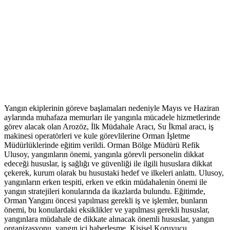
Yangın ekiplerinin göreve başlamaları nedeniyle Mayıs ve Haziran
aylarında muhafaza memurları ile yangınla mücadele hizmetlerinde
görev alacak olan Arozöz, İlk Müdahale Aracı, Su İkmal aracı, iş
makinesi operatörleri ve kule görevlilerine Orman İşletme
Müdürlüklerinde eğitim verildi. Orman Bölge Müdürü Refik
Ulusoy, yangınların önemi, yangınla görevli personelin dikkat
edeceği hususlar, iş sağlığı ve güvenliği ile ilgili hususlara dikkat
çekerek, kurum olarak bu husustaki hedef ve ilkeleri anlattı. Ulusoy,
yangınların erken tespiti, erken ve etkin müdahalenin önemi ile
yangın stratejileri konularında da ikazlarda bulundu. Eğitimde,
Orman Yangını öncesi yapılması gerekli iş ve işlemler, bunların
önemi, bu konulardaki eksiklikler ve yapılması gerekli hususlar,
yangınlara müdahale de dikkate alınacak önemli hususlar, yangın
organizasyonu, yangın içi haberleşme, Kişisel Koruyucu