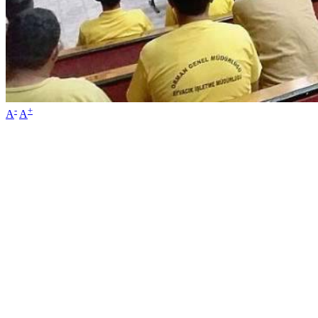
-
+
A
A