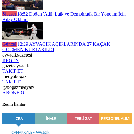
Siyaset
18:52
Doğan 'Adil, Laik ve Demokratik Bir Yönetim İçin
Aday Oldum'
Güncel
12:29
AYVACIK AÇIKLARINDA 27 KAÇAK
GÖÇMEN KURTARILDI
ayvacikgazetesi
BEĞEN
gazeteayvacik
TAKİP ET
medyabogaz
TAKİP ET
@bogazmedyatv
ABONE OL
Resmî İlanlar