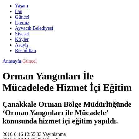
Yaşam
İlan
Güncel
İlçemiz
Ayvacık Belediyesi
Siyaset
Köyler
Asayiş
Resmî İlan
Anasayfa
Güncel
Orman Yangınları İle
Mücadelede Hizmet İçi Eğitim
Çanakkale Orman Bölge Müdürlüğünde
‘Orman Yangınları ile Mücadele’
konusunda hizmet içi eğitim yapıldı.
2016-6-16 12:55:33
Yayınlanma