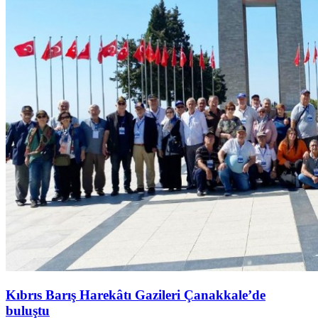
Kıbrıs Barış Harekâtı Gazileri Çanakkale’de
buluştu