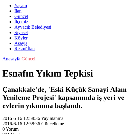
Yaşam
İlan
Güncel
İlçemiz
Ayvacık Belediyesi
Siyaset
Köyler
Asayiş
Resmî İlan
Anasayfa
Güncel
Esnafın Yıkım Tepkisi
Çanakkale'de, 'Eski Küçük Sanayi Alanı
Yenileme Projesi' kapsamında iş yeri ve
evlerin yıkımına başlandı.
2016-6-16 12:58:36
Yayınlanma
2016-6-16 12:58:36
Güncelleme
0
Yorum