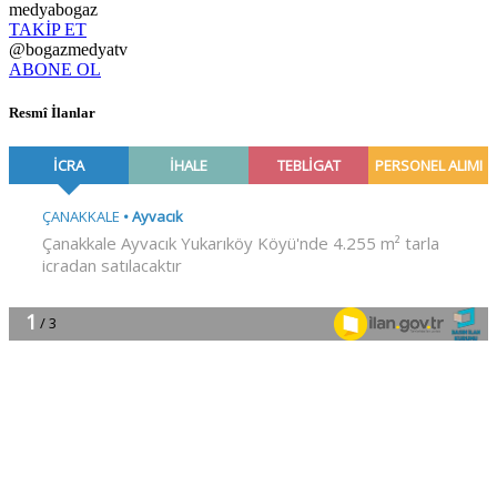
medyabogaz
TAKİP ET
@bogazmedyatv
ABONE OL
Resmî İlanlar