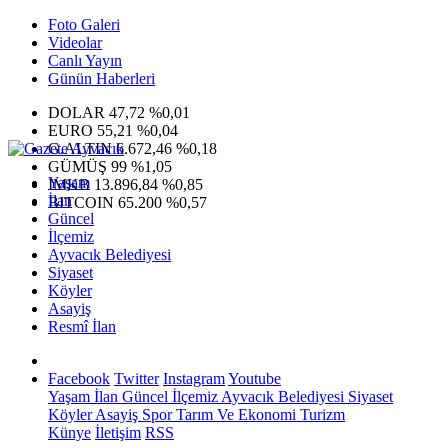
Foto Galeri
Videolar
Canlı Yayın
Günün Haberleri
DOLAR
47,72
%0,01
EURO
55,21
%0,04
G.ALTIN
6.672,46
%0,18
GÜMÜŞ
99
%1,05
Yaşam
IMKB
13.896,84
%0,85
İlan
BITCOIN
65.200
%0,57
Güncel
İlçemiz
Ayvacık Belediyesi
Siyaset
Köyler
Asayiş
Resmî İlan
Facebook
Twitter
Instagram
Youtube
Yaşam
İlan
Güncel
İlçemiz
Ayvacık Belediyesi
Siyaset
Köyler
Asayiş
Spor
Tarım Ve Ekonomi
Turizm
Künye
İletişim
RSS