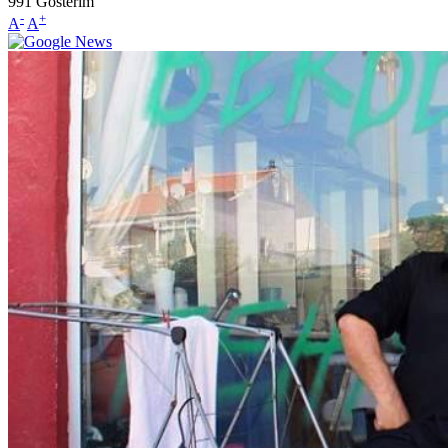
991
Gösterim
-
+
A
A