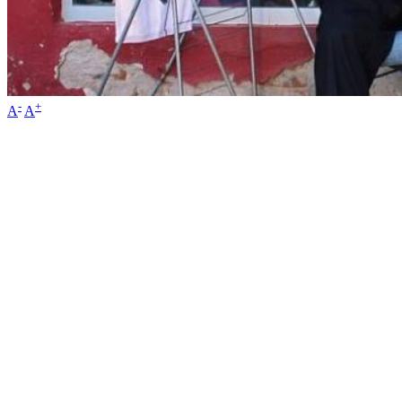
-
+
A
A