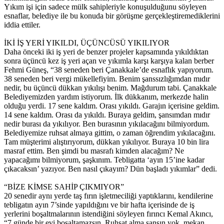
Yıkım işi için sadece mülk sahipleriyle konuşulduğunu söyleyen
esnaflar, belediye ile bu konuda bir görüşme gerçekleştiremediklerini
iddia ettiler.
İKİ İŞ YERİ YIKILDI, ÜÇÜNCÜSÜ YIKILIYOR
Daha önceki iki iş yeri de benzer projeler kapsamında yıkıldıktan
sonra üçüncü kez iş yeri açan ve yıkımla karşı karşıya kalan berber
Fehmi Güneş, “38 seneden beri Çanakkale’de esnaflık yapıyorum.
38 seneden beri vergi mükellefiyim. Benim şanssızlığımdan mıdır
nedir, bu üçüncü dükkan yıkılışı benim. Mağdurum tabi. Çanakkale
Belediyemizden yardım istiyorum. İlk dükkanım, merkezde halin
olduğu yerdi. 17 sene kaldım. Orası yıkıldı. Garajın içerisine geldim.
14 sene kaldım. Orası da yıkıldı. Buraya geldim, şansımdan mıdır
nedir burası da yıkılıyor. Ben burasının yıkılacağını bilmiyordum.
Belediyemize ruhsat almaya gittim, o zaman öğrendim yıkılacağını.
Tam müşterimi alıştırıyorum, dükkan yıkılıyor. Buraya 10 bin lira
masraf ettim. Ben şimdi bu masrafı kimden alacağım? Ne
yapacağımı bilmiyorum, şaşkınım. Tebligatta ‘ayın 15’ine kadar
çıkacaksın’ yazıyor. Ben nasıl çıkayım? Dün başladı yıkımlar” dedi.
“BİZE KİMSE SAHİP ÇIKMIYOR”
20 senedir aynı yerde taş fırın işletmeciliği yaptıklarını, kendilerine
tebligatın ayın 7’sinde yapıldığını ve bir hafta içerisinde de iş
yerlerini boşaltmalarının istendiğini söyleyen fırıncı Kemal Akıncı,
“7 günde bir evi boşaltamazsın. Ruhsat alma şansın yok, mekan