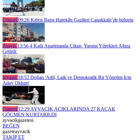
Güncel
09:26
Kıbrıs Barış Harekâtı Gazileri Çanakkale’de buluştu
Asayiş
13:56
4 Katlı Apartmanda Çıkan Yangın Yürekleri Ağıza
Getirdi
Siyaset
18:52
Doğan 'Adil, Laik ve Demokratik Bir Yönetim İçin
Aday Oldum'
Güncel
12:29
AYVACIK AÇIKLARINDA 27 KAÇAK
GÖÇMEN KURTARILDI
ayvacikgazetesi
BEĞEN
gazeteayvacik
TAKİP ET