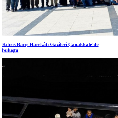
Kıbrıs Barış Harekâtı Gazileri Çanakkale’de
buluştu