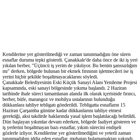
Kendilerine yer gösterilmediği ve zaman tanınmadığını öne süren
esnaflar duruma tepki gösterdi. Çanakkale'de daha önce de iki iş yeri
yıkılan berber, "Üçüncü iş yerim de yıkılıyor. Bu benim şanssızlığım
mı" derken, bölgede bulunan bir ekmek fırınının işletmecileri ise iş
yerini hiçbir şekilde boşaltmayacaklarını söyledi.
Çanakkale Belediyesinin Eski Küçük Sanayi Alanı Yenileme Projesi
kapsamında, eski sanayi bölgesinde yıkıma başlandı. 2 Haziran
tarihinde ihale süreci tamamlanan alanda ilk olarak içerisinde fırıncı,
berber, büfe, marangoz ve mobilya ustalarının bulunduğu
dükkanlara tahliye tebligatı gönderildi. Tebligatta esnafların 15
Haziran Çarşamba gününe kadar dükkanlarını tahliye etmesi
gerektiği, aksi takdirde haklarında yasal işlem başlatılacağı belirtildi.
Dün başlayan yıkımlar devam ederken, bölgede faaliyet gösteren ve
iş yerlerini boşaltmayan bazı esnaflar, yıkım sürecini endişeli
gözlerle izliyor. Kendilerine yer gösterilmediğini ve yeterli zaman
tanınmadığını iddia eden esnaflar, muhatap bulamamaktan yakındı.