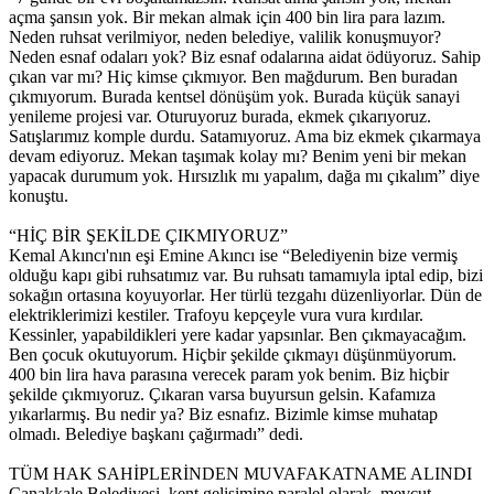
açma şansın yok. Bir mekan almak için 400 bin lira para lazım.
Neden ruhsat verilmiyor, neden belediye, valilik konuşmuyor?
Neden esnaf odaları yok? Biz esnaf odalarına aidat ödüyoruz. Sahip
çıkan var mı? Hiç kimse çıkmıyor. Ben mağdurum. Ben buradan
çıkmıyorum. Burada kentsel dönüşüm yok. Burada küçük sanayi
yenileme projesi var. Oturuyoruz burada, ekmek çıkarıyoruz.
Satışlarımız komple durdu. Satamıyoruz. Ama biz ekmek çıkarmaya
devam ediyoruz. Mekan taşımak kolay mı? Benim yeni bir mekan
yapacak durumum yok. Hırsızlık mı yapalım, dağa mı çıkalım” diye
konuştu.
“HİÇ BİR ŞEKİLDE ÇIKMIYORUZ”
Kemal Akıncı'nın eşi Emine Akıncı ise “Belediyenin bize vermiş
olduğu kapı gibi ruhsatımız var. Bu ruhsatı tamamıyla iptal edip, bizi
sokağın ortasına koyuyorlar. Her türlü tezgahı düzenliyorlar. Dün de
elektriklerimizi kestiler. Trafoyu kepçeyle vura vura kırdılar.
Kessinler, yapabildikleri yere kadar yapsınlar. Ben çıkmayacağım.
Ben çocuk okutuyorum. Hiçbir şekilde çıkmayı düşünmüyorum.
400 bin lira hava parasına verecek param yok benim. Biz hiçbir
şekilde çıkmıyoruz. Çıkaran varsa buyursun gelsin. Kafamıza
yıkarlarmış. Bu nedir ya? Biz esnafız. Bizimle kimse muhatap
olmadı. Belediye başkanı çağırmadı” dedi.
TÜM HAK SAHİPLERİNDEN MUVAFAKATNAME ALINDI
Çanakkale Belediyesi, kent gelişimine paralel olarak, mevcut