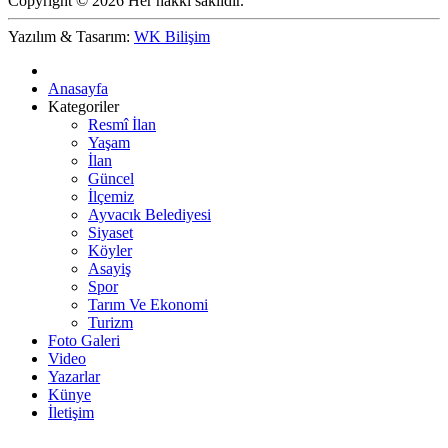
Copyright © 2026 Her hakkı saklıdır.
Yazılım & Tasarım:
WK Bilişim
Anasayfa
Kategoriler
Resmî İlan
Yaşam
İlan
Güncel
İlçemiz
Ayvacık Belediyesi
Siyaset
Köyler
Asayiş
Spor
Tarım Ve Ekonomi
Turizm
Foto Galeri
Video
Yazarlar
Künye
İletişim