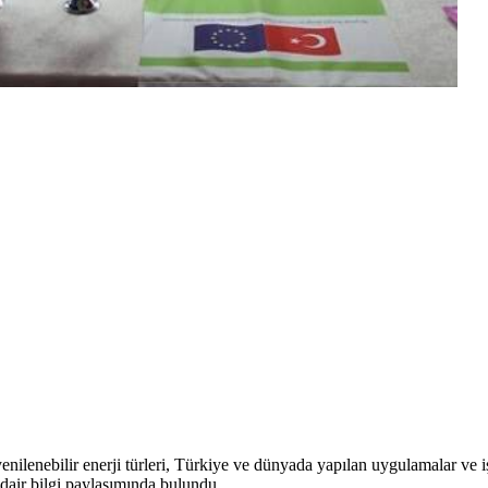
yenilenebilir enerji türleri, Türkiye ve dünyada yapılan uygulamalar ve 
 dair bilgi paylaşımında bulundu.