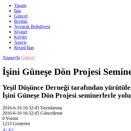
Yaşam
İlan
Güncel
İlçemiz
Ayvacık Belediyesi
Siyaset
Köyler
Asayiş
Resmî İlan
Anasayfa
Güncel
İşini Güneşe Dön Projesi Semin
Yeşil Düşünce Derneği tarafından yürütülen
İşini Güneşe Dön Projesi seminerlerle yol
2016-6-16 16:32:45
Yayınlanma
2016-6-16 16:32:45
Güncelleme
0
Yorum
1213
Gösterim
-
+
A
A