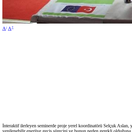
-
+
A
A
İnteraktif ilerleyen seminerde proje yerel koordinatörü Selçuk Aslan, 
yenilenebilir enerjiye geçiş sürecini ve bunun neden gerekli olduğuna