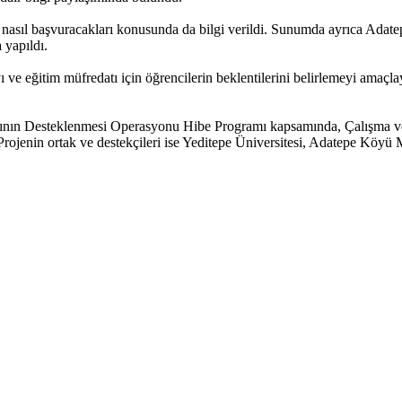
e nasıl başvuracakları konusunda da bilgi verildi. Sunumda ayrıca Adat
 yapıldı.
yı ve eğitim müfredatı için öğrencilerin beklentilerini belirlemeyi amaçl
amının Desteklenmesi Operasyonu Hibe Programı kapsamında, Çalışma v
 Projenin ortak ve destekçileri ise Yeditepe Üniversitesi, Adatepe Köy