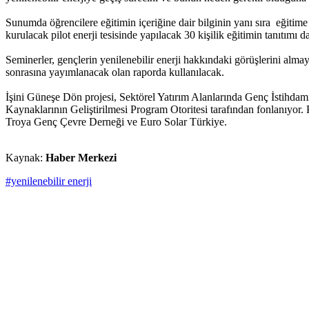
Sunumda öğrencilere eğitimin içeriğine dair bilginin yanı sıra eğitim
kurulacak pilot enerji tesisinde yapılacak 30 kişilik eğitimin tanıtımı da
Seminerler, gençlerin yenilenebilir enerji hakkındaki görüşlerini alma
sonrasına yayımlanacak olan raporda kullanılacak.
İşini Güneşe Dön projesi, Sektörel Yatırım Alanlarında Genç İstihd
Kaynaklarının Geliştirilmesi Program Otoritesi tarafından fonlanıyor.
Troya Genç Çevre Derneği ve Euro Solar Türkiye.
Kaynak:
Haber Merkezi
#yenilenebilir enerji