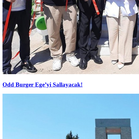
Odd Burger Ege’yi Sallayacak!