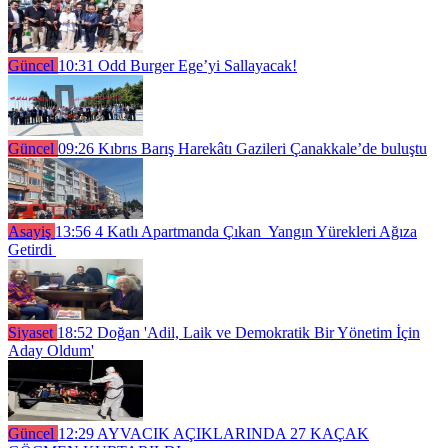
Güncel
10:31
Odd Burger Ege’yi Sallayacak!
Güncel
09:26
Kıbrıs Barış Harekâtı Gazileri Çanakkale’de buluştu
Asayiş
13:56
4 Katlı Apartmanda Çıkan Yangın Yürekleri Ağıza
Getirdi
Siyaset
18:52
Doğan 'Adil, Laik ve Demokratik Bir Yönetim İçin
Aday Oldum'
Güncel
12:29
AYVACIK AÇIKLARINDA 27 KAÇAK