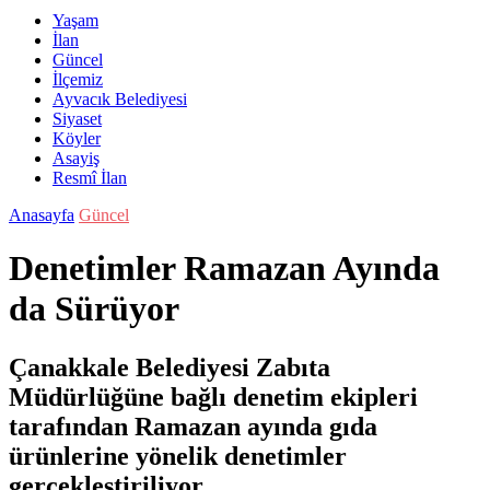
Yaşam
İlan
Güncel
İlçemiz
Ayvacık Belediyesi
Siyaset
Köyler
Asayiş
Resmî İlan
Anasayfa
Güncel
Denetimler Ramazan Ayında
da Sürüyor
Çanakkale Belediyesi Zabıta
Müdürlüğüne bağlı denetim ekipleri
tarafından Ramazan ayında gıda
ürünlerine yönelik denetimler
gerçekleştiriliyor.