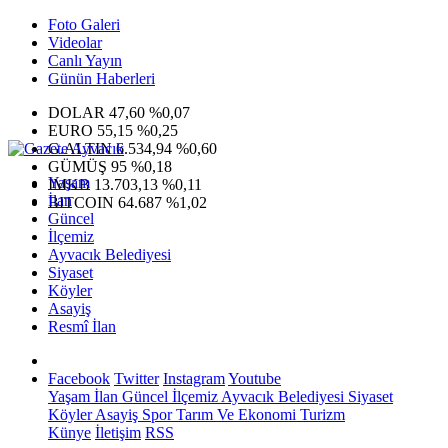
Foto Galeri
Videolar
Canlı Yayın
Günün Haberleri
DOLAR
47,60
%0,07
EURO
55,15
%0,25
G.ALTIN
6.534,94
%0,60
GÜMÜŞ
95
%0,18
Yaşam
IMKB
13.703,13
%0,11
İlan
BITCOIN
64.687
%1,02
Güncel
İlçemiz
Ayvacık Belediyesi
Siyaset
Köyler
Asayiş
Resmî İlan
Facebook
Twitter
Instagram
Youtube
Yaşam
İlan
Güncel
İlçemiz
Ayvacık Belediyesi
Siyaset
Köyler
Asayiş
Spor
Tarım Ve Ekonomi
Turizm
Künye
İletişim
RSS