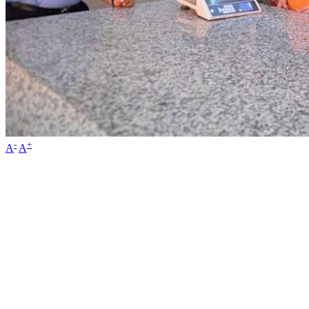
-
+
A
A