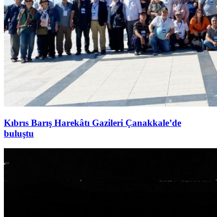
Kıbrıs Barış Harekâtı Gazileri Çanakkale’de
buluştu