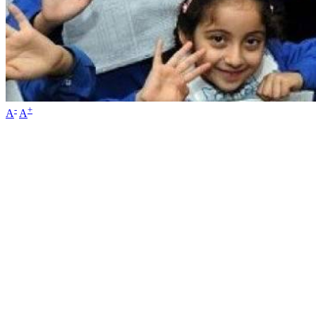
-
+
A
A