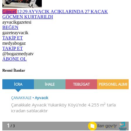
Güncel
12:29
AYVACIK AÇIKLARINDA 27 KAÇAK
GÖÇMEN KURTARILDI
ayvacikgazetesi
BEĞEN
gazeteayvacik
TAKİP ET
medyabogaz
TAKİP ET
@bogazmedyatv
ABONE OL
Resmî İlanlar