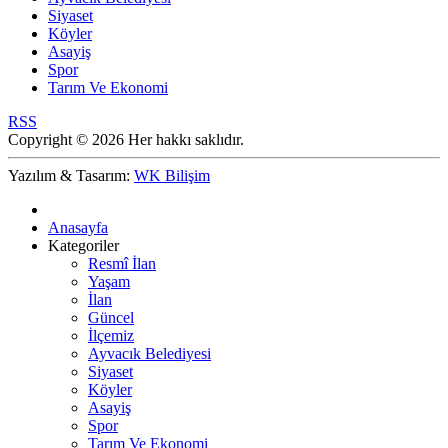
Siyaset
Köyler
Asayiş
Spor
Tarım Ve Ekonomi
RSS
Copyright © 2026 Her hakkı saklıdır.
Yazılım & Tasarım:
WK Bilişim
Anasayfa
Kategoriler
Resmî İlan
Yaşam
İlan
Güncel
İlçemiz
Ayvacık Belediyesi
Siyaset
Köyler
Asayiş
Spor
Tarım Ve Ekonomi