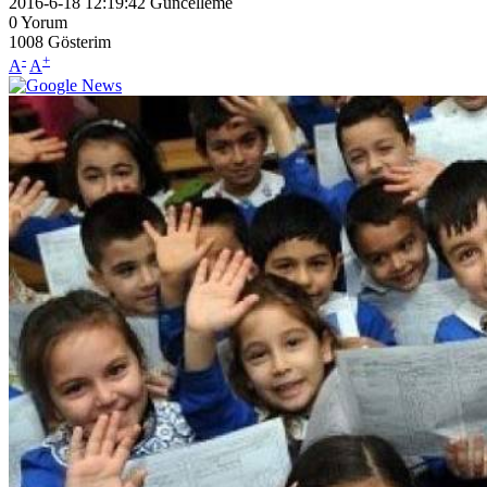
2016-6-18 12:19:42
Güncelleme
0
Yorum
1008
Gösterim
-
+
A
A