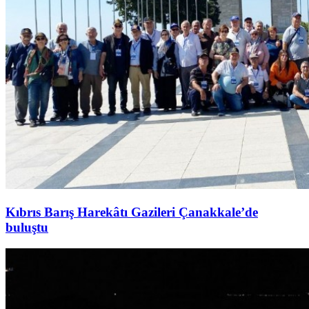
Kıbrıs Barış Harekâtı Gazileri Çanakkale’de
buluştu