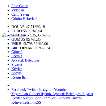
Foto Galeri
Videolar
Canlı Yayın
Günün Haberleri
DOLAR
47,71
%0,19
EURO
55,03
%0,04
G.ALTIN
6.525,35
%0,50
GÜMÜŞ
95
%1,35
Yaşam
IMKB
13.798,82
%0,00
İlan
BITCOIN
64.330
%-0,34
Güncel
İlçemiz
Ayvacık Belediyesi
Siyaset
Köyler
Asayiş
Resmî İlan
Facebook
Twitter
Instagram
Youtube
Yaşam
İlan
Güncel
İlçemiz
Ayvacık Belediyesi
Siyaset
Köyler
Asayiş
Spor
Tarım Ve Ekonomi
Turizm
Künye
İletişim
RSS