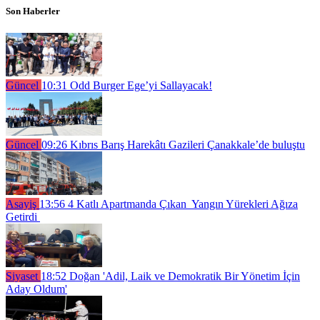
Son Haberler
Güncel
10:31
Odd Burger Ege’yi Sallayacak!
Güncel
09:26
Kıbrıs Barış Harekâtı Gazileri Çanakkale’de buluştu
Asayiş
13:56
4 Katlı Apartmanda Çıkan Yangın Yürekleri Ağıza
Getirdi
Siyaset
18:52
Doğan 'Adil, Laik ve Demokratik Bir Yönetim İçin
Aday Oldum'