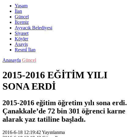
Yaşam
İlan
Güncel
İlçemiz
Ayvacık Belediyesi
Siyaset
Köyler
Asayiş
Resmî İlan
Anasayfa
Güncel
2015-2016 EĞİTİM YILI
SONA ERDİ
2015-2016 eğitim öğretim yılı sona erdi.
Çanakkale’de 72 bin 301 öğrenci karne
alarak yaz tatiline başladı.
2016-6-18 12:19:42
Yayınlanma