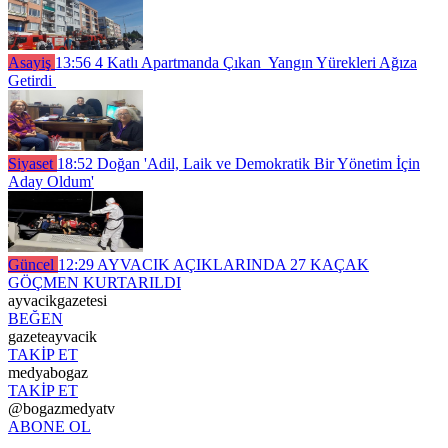
Asayiş
13:56
4 Katlı Apartmanda Çıkan Yangın Yürekleri Ağıza
Getirdi
Siyaset
18:52
Doğan 'Adil, Laik ve Demokratik Bir Yönetim İçin
Aday Oldum'
Güncel
12:29
AYVACIK AÇIKLARINDA 27 KAÇAK
GÖÇMEN KURTARILDI
ayvacikgazetesi
BEĞEN
gazeteayvacik
TAKİP ET
medyabogaz
TAKİP ET
@bogazmedyatv
ABONE OL