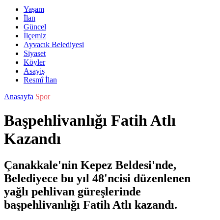
Yaşam
İlan
Güncel
İlçemiz
Ayvacık Belediyesi
Siyaset
Köyler
Asayiş
Resmî İlan
Anasayfa
Spor
Başpehlivanlığı Fatih Atlı
Kazandı
Çanakkale'nin Kepez Beldesi'nde,
Belediyece bu yıl 48'ncisi düzenlenen
yağlı pehlivan güreşlerinde
başpehlivanlığı Fatih Atlı kazandı.