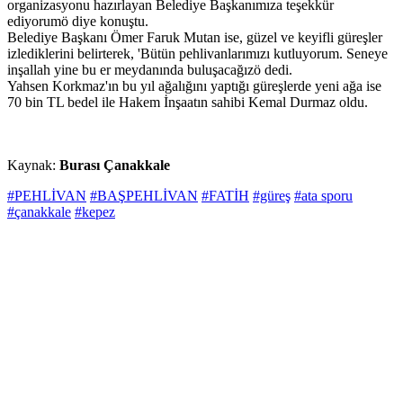
organizasyonu hazırlayan Belediye Başkanımıza teşekkür
ediyorumö diye konuştu.
Belediye Başkanı Ömer Faruk Mutan ise, güzel ve keyifli güreşler
izlediklerini belirterek, 'Bütün pehlivanlarımızı kutluyorum. Seneye
inşallah yine bu er meydanında buluşacağızö dedi.
Yahsen Korkmaz'ın bu yıl ağalığını yaptığı güreşlerde yeni ağa ise
70 bin TL bedel ile Hakem İnşaatın sahibi Kemal Durmaz oldu.
Kaynak:
Burası Çanakkale
#PEHLİVAN
#BAŞPEHLİVAN
#FATİH
#güreş
#ata sporu
#çanakkale
#kepez