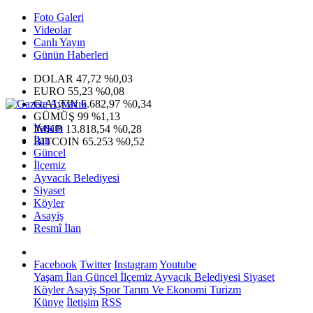
Foto Galeri
Videolar
Canlı Yayın
Günün Haberleri
DOLAR
47,72
%0,03
EURO
55,23
%0,08
G.ALTIN
6.682,97
%0,34
GÜMÜŞ
99
%1,13
Yaşam
IMKB
13.818,54
%0,28
İlan
BITCOIN
65.253
%0,52
Güncel
İlçemiz
Ayvacık Belediyesi
Siyaset
Köyler
Asayiş
Resmî İlan
Facebook
Twitter
Instagram
Youtube
Yaşam
İlan
Güncel
İlçemiz
Ayvacık Belediyesi
Siyaset
Köyler
Asayiş
Spor
Tarım Ve Ekonomi
Turizm
Künye
İletişim
RSS