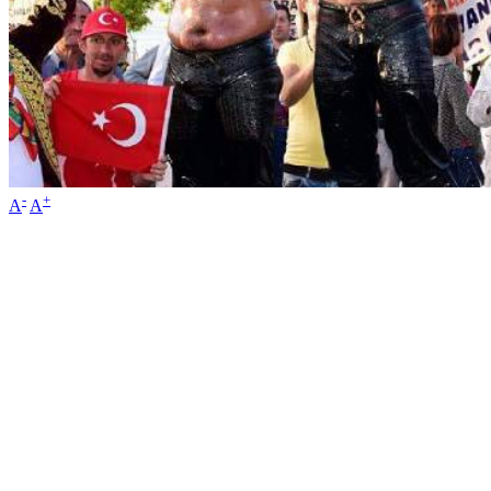
-
+
A
A