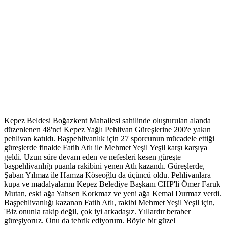
Kepez Beldesi Boğazkent Mahallesi sahilinde oluşturulan alanda
düzenlenen 48'nci Kepez Yağlı Pehlivan Güreşlerine 200'e yakın
pehlivan katıldı. Başpehlivanlık için 27 sporcunun mücadele ettiği
güreşlerde finalde Fatih Atlı ile Mehmet Yeşil Yeşil karşı karşıya
geldi. Uzun süre devam eden ve nefesleri kesen güreşte
başpehlivanlığı puanla rakibini yenen Atlı kazandı. Güreşlerde,
Şaban Yılmaz ile Hamza Köseoğlu da üçüncü oldu. Pehlivanlara
kupa ve madalyalarını Kepez Belediye Başkanı CHP'li Ömer Faruk
Mutan, eski ağa Yahsen Korkmaz ve yeni ağa Kemal Durmaz verdi.
Başpehlivanlığı kazanan Fatih Atlı, rakibi Mehmet Yeşil Yeşil için,
'Biz onunla rakip değil, çok iyi arkadaşız. Yıllardır beraber
güreşiyoruz. Onu da tebrik ediyorum. Böyle bir güzel