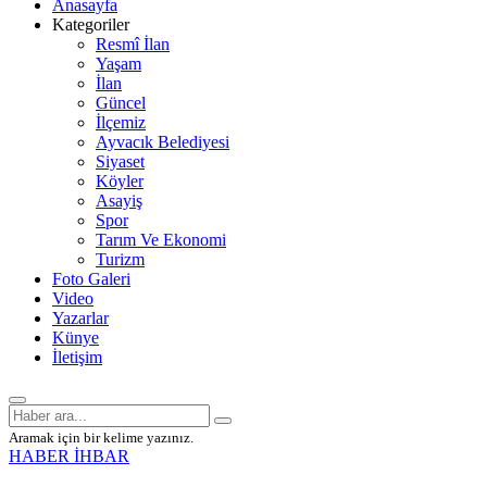
Anasayfa
Kategoriler
Resmî İlan
Yaşam
İlan
Güncel
İlçemiz
Ayvacık Belediyesi
Siyaset
Köyler
Asayiş
Spor
Tarım Ve Ekonomi
Turizm
Foto Galeri
Video
Yazarlar
Künye
İletişim
Aramak için bir kelime yazınız.
HABER İHBAR