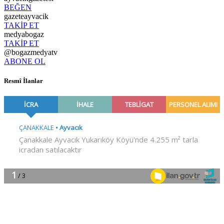
BEĞEN
gazeteayvacik
TAKİP ET
medyabogaz
TAKİP ET
@bogazmedyatv
ABONE OL
Resmî İlanlar