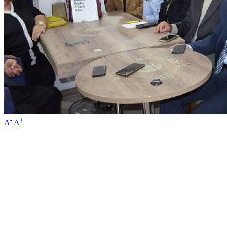
-
+
A
A