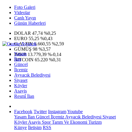
Foto Galeri
Videolar
Canlı Yayın
Günün Haberleri
DOLAR
47,74
%0,25
EURO
55,25
%0,43
G.ALTIN
6.660,55
%2,59
GÜMÜŞ
98
%3,57
Yaşam
IMKB
13.779,39
%-0,14
İlan
BITCOIN
65.220
%0,31
Güncel
İlçemiz
Ayvacık Belediyesi
Siyaset
Köyler
Asayiş
Resmî İlan
Facebook
Twitter
Instagram
Youtube
Yaşam
İlan
Güncel
İlçemiz
Ayvacık Belediyesi
Siyaset
Köyler
Asayiş
Spor
Tarım Ve Ekonomi
Turizm
Künye
İletişim
RSS