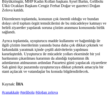
Büyükzöngür, MHP Kadın Kolları başkanı Aysel Bartın, Gelibolu
Ülkü Ocakları Başkanı Cengiz Ferhat Doğar ve gazeteci Doğan
Zelova katıldı.
Düzenlenen toplantıda, konunun çok önemli olduğu ve bundan
dolayı sivil toplum örgüt temsilcilerini de bu mücadeleye katmayı ve
belirli ziyaretler yapılarak soruna çözüm aranması konusunda birlik
sağlandı.
Ayrıca toplantıda, uyuşturucu madde kullanımı ve bağımlılığı ile
ilgili çözüm önerilerinin yanında buna daha çok dikkat çekmek ve
farkındalık yaratmak içinde çeşitli aktivitelerin yapılması
kararlaştırıldı. Uyuşturucu ile mücadele yolları ekseninde bir yol
haritasının çıkarılması kararının da alındığı toplantının ilk
adımlarının atılmasının ardından Pazartesi günü yapılacak ziyaretlere
Salı günü ilçe pazarında uyuşturucuya dikkat çekmek amacıyla bir
stant açılacak ve vatandaşlar bu konuda bilgilendirilecek.
Kaynak:
İHA
#çanakkale
#gelibolu
#doğan zelova