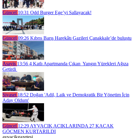
Güncel
10:31
Odd Burger Ege’yi Sallayacak!
Güncel
09:26
Kıbrıs Barış Harekâtı Gazileri Çanakkale’de buluştu
Asayiş
13:56
4 Katlı Apartmanda Çıkan Yangın Yürekleri Ağıza
Getirdi
Siyaset
18:52
Doğan 'Adil, Laik ve Demokratik Bir Yönetim İçin
Aday Oldum'
Güncel
12:29
AYVACIK AÇIKLARINDA 27 KAÇAK
GÖÇMEN KURTARILDI
ayvacikgazetesi