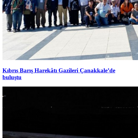
Kıbrıs Barış Harekâtı Gazileri Çanakkale’de
buluştu