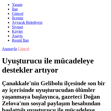
Yaşam
İlan
Güncel
İlçemiz
Ayvacık Belediyesi
Siyaset
Köyler
Asayiş
Resmî İlan
Anasayfa
Güncel
Uyuşturucu ile mücadeleye
destekler artıyor
Çanakkale'nin Gelibolu ilçesinde son bir
ay içerisinde uyuşturucudan ölümler
yaşanmaya başlayınca, gazeteci Doğan
Zelova'nın sosyal paylaşım hesabından
başlattığı uyuşturucu ile mücadeleye