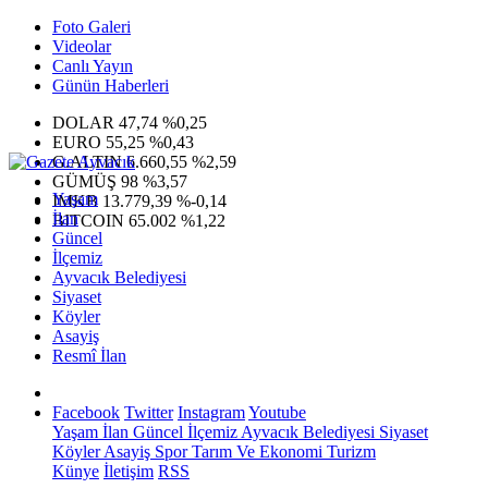
Foto Galeri
Videolar
Canlı Yayın
Günün Haberleri
DOLAR
47,74
%0,25
EURO
55,25
%0,43
G.ALTIN
6.660,55
%2,59
GÜMÜŞ
98
%3,57
Yaşam
IMKB
13.779,39
%-0,14
İlan
BITCOIN
65.002
%1,22
Güncel
İlçemiz
Ayvacık Belediyesi
Siyaset
Köyler
Asayiş
Resmî İlan
Facebook
Twitter
Instagram
Youtube
Yaşam
İlan
Güncel
İlçemiz
Ayvacık Belediyesi
Siyaset
Köyler
Asayiş
Spor
Tarım Ve Ekonomi
Turizm
Künye
İletişim
RSS