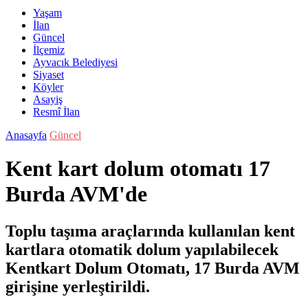
Yaşam
İlan
Güncel
İlçemiz
Ayvacık Belediyesi
Siyaset
Köyler
Asayiş
Resmî İlan
Anasayfa
Güncel
Kent kart dolum otomatı 17
Burda AVM'de
Toplu taşıma araçlarında kullanılan kent
kartlara otomatik dolum yapılabilecek
Kentkart Dolum Otomatı, 17 Burda AVM
girişine yerleştirildi.