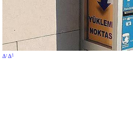
-
+
A
A