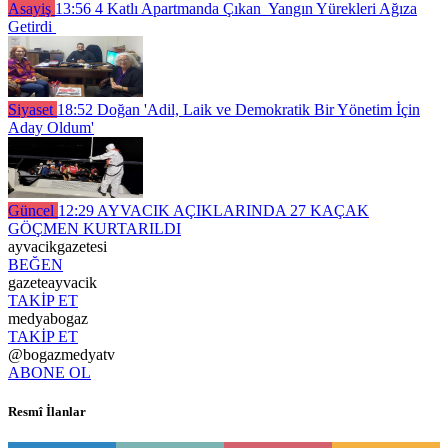
Asayiş
13:56
4 Katlı Apartmanda Çıkan Yangın Yürekleri Ağıza
Getirdi
Siyaset
18:52
Doğan 'Adil, Laik ve Demokratik Bir Yönetim İçin
Aday Oldum'
Güncel
12:29
AYVACIK AÇIKLARINDA 27 KAÇAK
GÖÇMEN KURTARILDI
ayvacikgazetesi
BEĞEN
gazeteayvacik
TAKİP ET
medyabogaz
TAKİP ET
@bogazmedyatv
ABONE OL
Resmî İlanlar