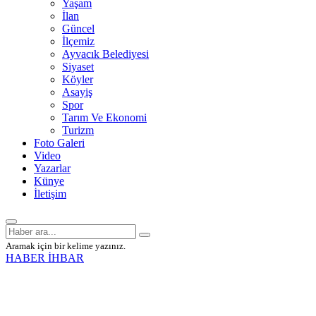
Yaşam
İlan
Güncel
İlçemiz
Ayvacık Belediyesi
Siyaset
Köyler
Asayiş
Spor
Tarım Ve Ekonomi
Turizm
Foto Galeri
Video
Yazarlar
Künye
İletişim
Aramak için bir kelime yazınız.
HABER İHBAR