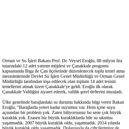
Orman ve Su İşleri Bakanı Prof. Dr. Veysel Eroğlu, 88 milyon lira
tutarındaki 12 adet yatırım müjdesi ve Çanakkale programı
kapsamında Biga ile Çan ilçelerinde düzenlenecek toplu temel atma
merasimlerinde Devlet Su İşleri Genel Müdürlüğü ve Orman Genel
Müdürlüğü tarafından inşa edilecek olan toplam 14 adet tesisin
temellerini atmak üzere Çanakkale'ye geldi. Eroğlu ilk olarak
Çanakkale Valiliğini ziyaret ederek, valilik şeref defterini imzaladı.
Ülke genelinde barajlardaki su durumu hakkında bilgi veren Bakan
Eroğlu, "Barajlarda yeteri kadar suyumuz var. Hem içme suyu
açısından bir problem yok. Zaten biliyorsunuz bu sene çok büyük
kuraklık yok. Esasen biz büyük kuraklıklarda bile su sıkıntısı
yaşatmadık. 2007 büyük kuraklık oldu, yaşatmadık. 2014 yılında
büyük kuraklık oldu yaşatmadık. Dolayısıyla da çiftçilerimize de