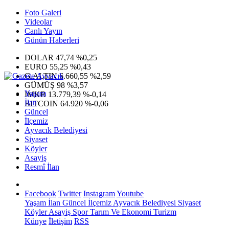
Foto Galeri
Videolar
Canlı Yayın
Günün Haberleri
DOLAR
47,74
%0,25
EURO
55,25
%0,43
G.ALTIN
6.660,55
%2,59
GÜMÜŞ
98
%3,57
Yaşam
IMKB
13.779,39
%-0,14
İlan
BITCOIN
64.920
%-0,06
Güncel
İlçemiz
Ayvacık Belediyesi
Siyaset
Köyler
Asayiş
Resmî İlan
Facebook
Twitter
Instagram
Youtube
Yaşam
İlan
Güncel
İlçemiz
Ayvacık Belediyesi
Siyaset
Köyler
Asayiş
Spor
Tarım Ve Ekonomi
Turizm
Künye
İletişim
RSS