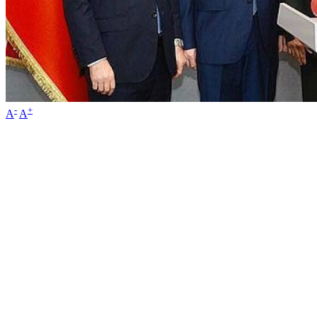
-
+
A
A