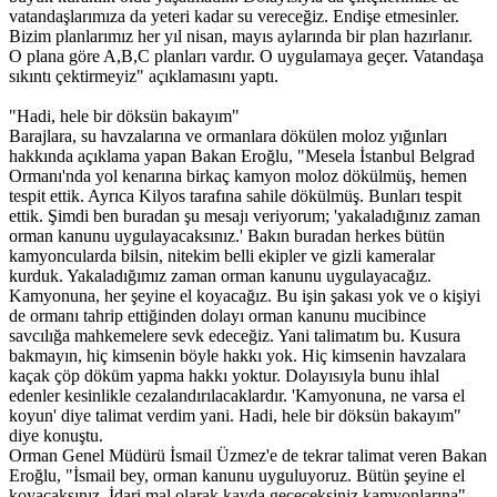
vatandaşlarımıza da yeteri kadar su vereceğiz. Endişe etmesinler.
Bizim planlarımız her yıl nisan, mayıs aylarında bir plan hazırlanır.
O plana göre A,B,C planları vardır. O uygulamaya geçer. Vatandaşa
sıkıntı çektirmeyiz" açıklamasını yaptı.
"Hadi, hele bir döksün bakayım"
Barajlara, su havzalarına ve ormanlara dökülen moloz yığınları
hakkında açıklama yapan Bakan Eroğlu, "Mesela İstanbul Belgrad
Ormanı'nda yol kenarına birkaç kamyon moloz dökülmüş, hemen
tespit ettik. Ayrıca Kilyos tarafına sahile dökülmüş. Bunları tespit
ettik. Şimdi ben buradan şu mesajı veriyorum; 'yakaladığınız zaman
orman kanunu uygulayacaksınız.' Bakın buradan herkes bütün
kamyoncularda bilsin, nitekim belli ekipler ve gizli kameralar
kurduk. Yakaladığımız zaman orman kanunu uygulayacağız.
Kamyonuna, her şeyine el koyacağız. Bu işin şakası yok ve o kişiyi
de ormanı tahrip ettiğinden dolayı orman kanunu mucibince
savcılığa mahkemelere sevk edeceğiz. Yani talimatım bu. Kusura
bakmayın, hiç kimsenin böyle hakkı yok. Hiç kimsenin havzalara
kaçak çöp döküm yapma hakkı yoktur. Dolayısıyla bunu ihlal
edenler kesinlikle cezalandırılacaklardır. 'Kamyonuna, ne varsa el
koyun' diye talimat verdim yani. Hadi, hele bir döksün bakayım"
diye konuştu.
Orman Genel Müdürü İsmail Üzmez'e de tekrar talimat veren Bakan
Eroğlu, "İsmail bey, orman kanunu uyguluyoruz. Bütün şeyine el
koyacaksınız. İdari mal olarak kayda geçeceksiniz kamyonlarına"