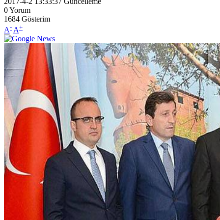
2017-4-2 13:33:37
Güncelleme
0
Yorum
1684
Gösterim
-
+
A
A