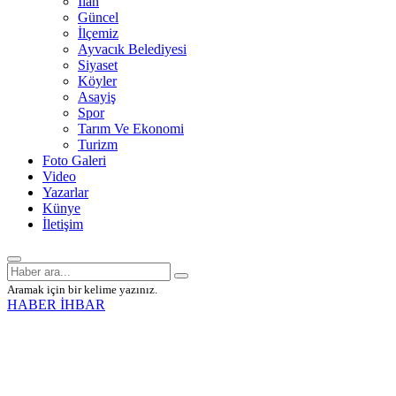
İlan
Güncel
İlçemiz
Ayvacık Belediyesi
Siyaset
Köyler
Asayiş
Spor
Tarım Ve Ekonomi
Turizm
Foto Galeri
Video
Yazarlar
Künye
İletişim
Aramak için bir kelime yazınız.
HABER İHBAR