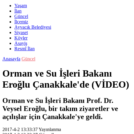
Yaşam
İlan
Güncel
İlçemiz
Ayvacık Belediyesi
Siyaset
Köyler
Asayiş
Resmî İlan
Anasayfa
Güncel
Orman ve Su İşleri Bakanı
Eroğlu Çanakkale'de (VİDEO)
Orman ve Su İşleri Bakanı Prof. Dr.
Veysel Eroğlu, bir takım ziyaretler ve
açılışlar için Çanakkale'ye geldi.
2017-4-2 13:33:37
Yayınlanma