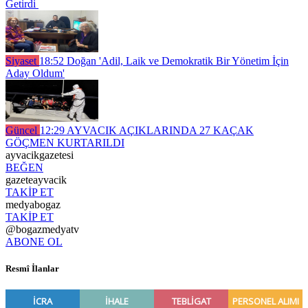
Getirdi
Siyaset
18:52
Doğan 'Adil, Laik ve Demokratik Bir Yönetim İçin
Aday Oldum'
Güncel
12:29
AYVACIK AÇIKLARINDA 27 KAÇAK
GÖÇMEN KURTARILDI
ayvacikgazetesi
BEĞEN
gazeteayvacik
TAKİP ET
medyabogaz
TAKİP ET
@bogazmedyatv
ABONE OL
Resmî İlanlar