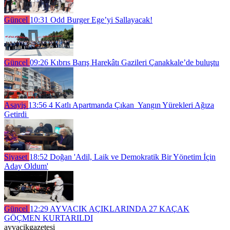
Güncel
10:31
Odd Burger Ege’yi Sallayacak!
Güncel
09:26
Kıbrıs Barış Harekâtı Gazileri Çanakkale’de buluştu
Asayiş
13:56
4 Katlı Apartmanda Çıkan Yangın Yürekleri Ağıza
Getirdi
Siyaset
18:52
Doğan 'Adil, Laik ve Demokratik Bir Yönetim İçin
Aday Oldum'
Güncel
12:29
AYVACIK AÇIKLARINDA 27 KAÇAK
GÖÇMEN KURTARILDI
ayvacikgazetesi