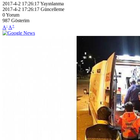
2017-4-2 17:26:17
Yayınlanma
2017-4-2 17:26:17
Güncelleme
0
Yorum
987
Gösterim
-
+
A
A