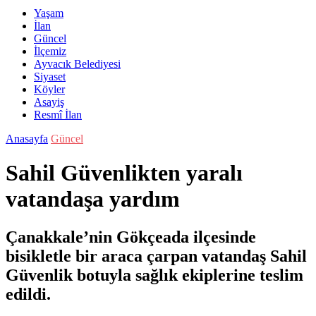
Yaşam
İlan
Güncel
İlçemiz
Ayvacık Belediyesi
Siyaset
Köyler
Asayiş
Resmî İlan
Anasayfa
Güncel
Sahil Güvenlikten yaralı
vatandaşa yardım
Çanakkale’nin Gökçeada ilçesinde
bisikletle bir araca çarpan vatandaş Sahil
Güvenlik botuyla sağlık ekiplerine teslim
edildi.