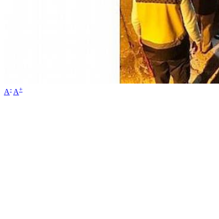
-
+
A
A