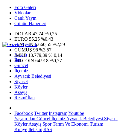
Foto Galeri
Videolar
Canlı Yayın
Günün Haberleri
DOLAR
47,74
%0,25
EURO
55,25
%0,43
G.ALTIN
6.660,55
%2,59
GÜMÜŞ
98
%3,57
Yaşam
IMKB
13.779,39
%-0,14
İlan
BITCOIN
64.918
%0,77
Güncel
İlçemiz
Ayvacık Belediyesi
Siyaset
Köyler
Asayiş
Resmî İlan
Facebook
Twitter
Instagram
Youtube
Yaşam
İlan
Güncel
İlçemiz
Ayvacık Belediyesi
Siyaset
Köyler
Asayiş
Spor
Tarım Ve Ekonomi
Turizm
Künye
İletişim
RSS