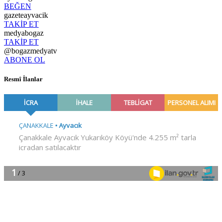
BEĞEN
gazeteayvacik
TAKİP ET
medyabogaz
TAKİP ET
@bogazmedyatv
ABONE OL
Resmî İlanlar