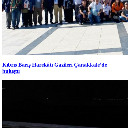
Kıbrıs Barış Harekâtı Gazileri Çanakkale’de
buluştu