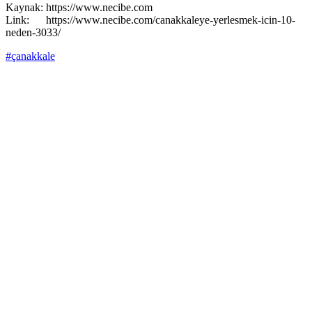
Kaynak: https://www.necibe.com
Link: https://www.necibe.com/canakkaleye-yerlesmek-icin-10-
neden-3033/
#çanakkale