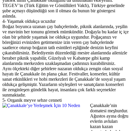
yüksek ilinin Çanakkale olduğunu da unutmadan ekleyelim.
TEGEV’in (Türk Eğitim ve Gönüllüleri Vakfı), Türkiye genelinde
şube açmayı düşündüğü son il olması da bunun bir göstergesi
aslında.
4- Yaşamak oldukça ucuzdur
Boğaz boyunca uzanan çay bahçelerinde, piknik alanlarında, yeşilin
ve mavinin her tonunu görmek mümkündür. Doğayla bu kadar iç içe
olan bir şehirde yaşamak ise oldukça uygundur. Poğaçanızı ve
böreğinizi evinizden getirmenize izin veren çay bahçelerinde
saatlerce oturup boğazın tatlı esintileri eşliğinde denizin keyfini
çıkarabilirsiniz. Belediyenin düzenlediği mesire alanlarında ailenizle
beraber piknik yapabilir, Güzelyalı ve Kabatepe gibi kamp
alanlarında merkezden uzaklaşmadan çadırınızı kurabilirsiniz.
Aynı ölçekteki diğer şehirlere nazaran oldukça zengin olan sosyal
hayatı ile Çanakkale ön plana çıkar. Festivaller, konserler, kültür
sanat etkinlikleri ve hobi merkezleri ile Çanakkale’de sosyal yaşam
oldukça gelişmiştir. Yazarların söyleşileri ve sanatçıların konserleri
ile zenginleşen gündelik hayat, insanlara çok farklı seçenekler
sunmaktadır.
5- Organik meyve sebze cenneti
Çanakkale’nin
domatesi meşhurdur.
Ağustos ayına doğru
evlerin avluları
kazan kazan