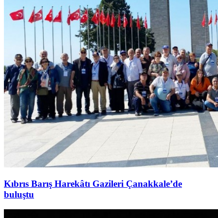
Kıbrıs Barış Harekâtı Gazileri Çanakkale’de
buluştu