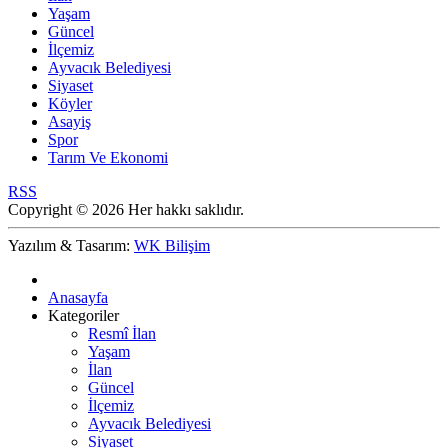
Yaşam
Güncel
İlçemiz
Ayvacık Belediyesi
Siyaset
Köyler
Asayiş
Spor
Tarım Ve Ekonomi
RSS
Copyright © 2026 Her hakkı saklıdır.
Yazılım & Tasarım:
WK Bilişim
Anasayfa
Kategoriler
Resmî İlan
Yaşam
İlan
Güncel
İlçemiz
Ayvacık Belediyesi
Siyaset