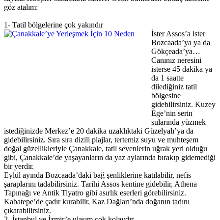
göz atalım:
1- Tatil bölgelerine çok yakındır
İster Assos’a ister
Bozcaada’ya ya da
Gökçeada’ya…
Canınız neresini
isterse 45 dakika ya
da 1 saatte
dilediğiniz tatil
bölgesine
gidebilirsiniz. Kuzey
Ege’nin serin
sularında yüzmek
istediğinizde Merkez’e 20 dakika uzaklıktaki Güzelyalı’ya da
gidebilirsiniz. Sıra sıra dizili plajlar, tertemiz suyu ve muhteşem
doğal güzellikleriyle Çanakkale, tatil sevenlerin uğrak yeri olduğu
gibi, Çanakkale’de yaşayanların da yaz aylarında bırakıp gidemediği
bir yerdir.
Eylül ayında Bozcaada’daki bağ şenliklerine katılabilir, nefis
şaraplarını tadabilirsiniz. Tarihi Assos kentine gidebilir, Athena
Tapınağı ve Antik Tiyatro gibi asırlık eserleri görebilirsiniz.
Kabatepe’de çadır kurabilir, Kaz Dağları’nda doğanın tadını
çıkarabilirsiniz.
2- İstanbul ve İzmir’e ulaşım çok kolaydır