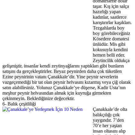
domateslerle dolar
taşar. Kış için salça
hazırlığı yapan
kadınlar, saatlerce
karıştırırlar kaşıkları.
Tezgahlarda boy
boy görebileceğiniz
Kösedere domatesi
ünlüdür. Mis gibi
kokusuyla kendini
hemen belli eder.
Zeytincilik oldukça
gelişmiştir, insanlar kendi zeytinyağlarını yaptıkları gibi bunların
satışını da gerçekleştirirler. Beyaz peynirden daha çok tüketilen
Ezine peynirinin vatanı Çanakkale’dir. Yine peynir severlerin
vazgeçemediği bir tat olan peynir helvasını kızarmış veya çiğ olarak
satın alabilirsiniz. Yolunuz Çanakkale’ye düşerse, Kadir Usta’nın
meşhur peynir helvasından almak için kuyruğa girmekten
çekinmeyin. Beklediğinize değecektir.
6- Balık çeşitliliği
Çanakkale’de olta
balıkçılığı çok
yaygındır. 7’den
70’e her yaştan
insan oltasını alıp