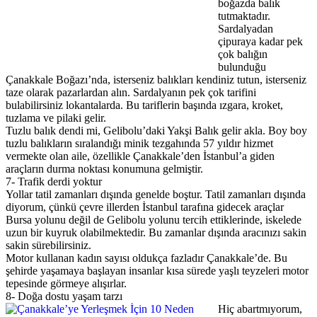
boğazda balık
tutmaktadır.
Sardalyadan
çipuraya kadar pek
çok balığın
bulunduğu
Çanakkale Boğazı’nda, isterseniz balıkları kendiniz tutun, isterseniz
taze olarak pazarlardan alın. Sardalyanın pek çok tarifini
bulabilirsiniz lokantalarda. Bu tariflerin başında ızgara, kroket,
tuzlama ve pilaki gelir.
Tuzlu balık dendi mi, Gelibolu’daki Yakşi Balık gelir akla. Boy boy
tuzlu balıkların sıralandığı minik tezgahında 57 yıldır hizmet
vermekte olan aile, özellikle Çanakkale’den İstanbul’a giden
araçların durma noktası konumuna gelmiştir.
7- Trafik derdi yoktur
Yollar tatil zamanları dışında genelde boştur. Tatil zamanları dışında
diyorum, çünkü çevre illerden İstanbul tarafına gidecek araçlar
Bursa yolunu değil de Gelibolu yolunu tercih ettiklerinde, iskelede
uzun bir kuyruk olabilmektedir. Bu zamanlar dışında aracınızı sakin
sakin sürebilirsiniz.
Motor kullanan kadın sayısı oldukça fazladır Çanakkale’de. Bu
şehirde yaşamaya başlayan insanlar kısa sürede yaşlı teyzeleri motor
tepesinde görmeye alışırlar.
8- Doğa dostu yaşam tarzı
Hiç abartmıyorum,