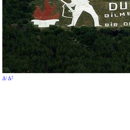
-
+
A
A