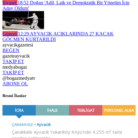
Siyaset
18:52
Doğan 'Adil, Laik ve Demokratik Bir Yönetim İçin
Aday Oldum'
Güncel
12:29
AYVACIK AÇIKLARINDA 27 KAÇAK
GÖÇMEN KURTARILDI
ayvacikgazetesi
BEĞEN
gazeteayvacik
TAKİP ET
medyabogaz
TAKİP ET
@bogazmedyatv
ABONE OL
Resmî İlanlar