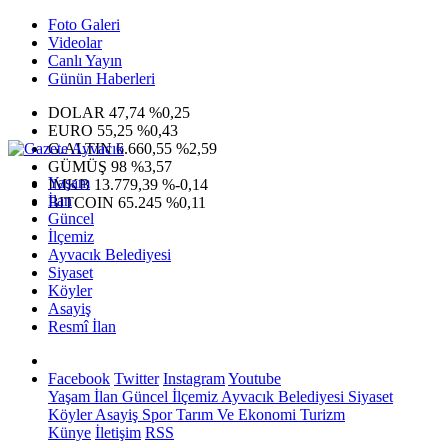
Foto Galeri
Videolar
Canlı Yayın
Günün Haberleri
DOLAR
47,74
%0,25
EURO
55,25
%0,43
G.ALTIN
6.660,55
%2,59
GÜMÜŞ
98
%3,57
Yaşam
IMKB
13.779,39
%-0,14
İlan
BITCOIN
65.245
%0,11
Güncel
İlçemiz
Ayvacık Belediyesi
Siyaset
Köyler
Asayiş
Resmî İlan
Facebook
Twitter
Instagram
Youtube
Yaşam
İlan
Güncel
İlçemiz
Ayvacık Belediyesi
Siyaset
Köyler
Asayiş
Spor
Tarım Ve Ekonomi
Turizm
Künye
İletişim
RSS