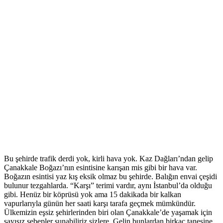
Bu şehirde trafik derdi yok, kirli hava yok. Kaz Dağları’ndan gelip
Çanakkale Boğazı’nın esintisine karışan mis gibi bir hava var.
Boğazın esintisi yaz kış eksik olmaz bu şehirde. Balığın envai çeşidi
bulunur tezgahlarda. “Karşı” terimi vardır, aynı İstanbul’da olduğu
gibi. Henüz bir köprüsü yok ama 15 dakikada bir kalkan
vapurlarıyla günün her saati karşı tarafa geçmek mümkündür.
Ülkemizin eşsiz şehirlerinden biri olan Çanakkale’de yaşamak için
sayısız sebepler sunabiliriz sizlere. Gelin bunlardan birkaç tanesine