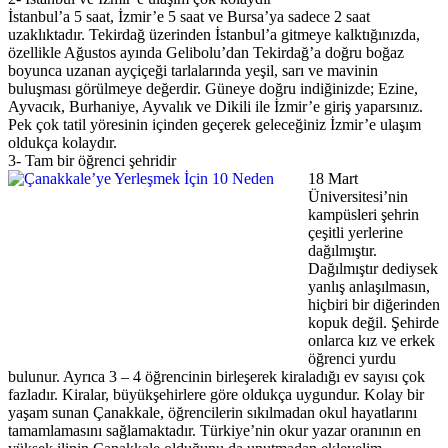
İstanbul’a 5 saat, İzmir’e 5 saat ve Bursa’ya sadece 2 saat
uzaklıktadır. Tekirdağ üzerinden İstanbul’a gitmeye kalktığınızda,
özellikle Ağustos ayında Gelibolu’dan Tekirdağ’a doğru boğaz
boyunca uzanan ayçiçeği tarlalarında yeşil, sarı ve mavinin
buluşması görülmeye değerdir. Güneye doğru indiğinizde; Ezine,
Ayvacık, Burhaniye, Ayvalık ve Dikili ile İzmir’e giriş yaparsınız.
Pek çok tatil yöresinin içinden geçerek geleceğiniz İzmir’e ulaşım
oldukça kolaydır.
3- Tam bir öğrenci şehridir
18 Mart
Üniversitesi’nin
kampüsleri şehrin
çeşitli yerlerine
dağılmıştır.
Dağılmıştır dediysek
yanlış anlaşılmasın,
hiçbiri bir diğerinden
kopuk değil. Şehirde
onlarca kız ve erkek
öğrenci yurdu
bulunur. Ayrıca 3 – 4 öğrencinin birleşerek kiraladığı ev sayısı çok
fazladır. Kiralar, büyükşehirlere göre oldukça uygundur. Kolay bir
yaşam sunan Çanakkale, öğrencilerin sıkılmadan okul hayatlarını
tamamlamasını sağlamaktadır. Türkiye’nin okur yazar oranının en