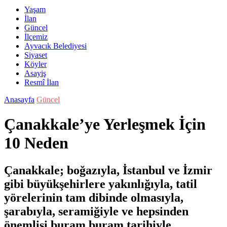
Yaşam
İlan
Güncel
İlçemiz
Ayvacık Belediyesi
Siyaset
Köyler
Asayiş
Resmî İlan
Anasayfa
Güncel
Çanakkale’ye Yerleşmek İçin
10 Neden
Çanakkale; boğazıyla, İstanbul ve İzmir
gibi büyükşehirlere yakınlığıyla, tatil
yörelerinin tam dibinde olmasıyla,
şarabıyla, seramiğiyle ve hepsinden
önemlisi buram buram tarihiyle,