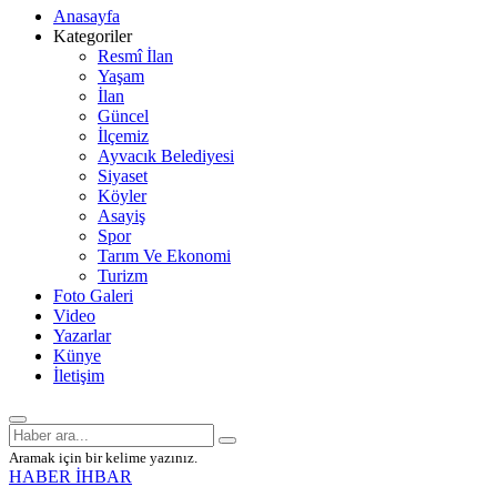
Anasayfa
Kategoriler
Resmî İlan
Yaşam
İlan
Güncel
İlçemiz
Ayvacık Belediyesi
Siyaset
Köyler
Asayiş
Spor
Tarım Ve Ekonomi
Turizm
Foto Galeri
Video
Yazarlar
Künye
İletişim
Aramak için bir kelime yazınız.
HABER İHBAR