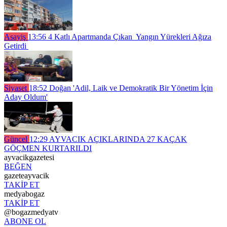
Asayiş
13:56
4 Katlı Apartmanda Çıkan Yangın Yürekleri Ağıza
Getirdi
Siyaset
18:52
Doğan 'Adil, Laik ve Demokratik Bir Yönetim İçin
Aday Oldum'
Güncel
12:29
AYVACIK AÇIKLARINDA 27 KAÇAK
GÖÇMEN KURTARILDI
ayvacikgazetesi
BEĞEN
gazeteayvacik
TAKİP ET
medyabogaz
TAKİP ET
@bogazmedyatv
ABONE OL