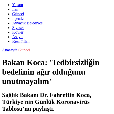
Yaşam
İlan
Güncel
İlçemiz
Ayvacık Belediyesi
Siyaset
Köyler
Asayiş
Resmî İlan
Anasayfa
Güncel
Bakan Koca: 'Tedbirsizliğin
bedelinin ağır olduğunu
unutmayalım'
Sağlık Bakanı Dr. Fahrettin Koca,
Türkiye'nin Günlük Koronavirüs
Tablosu’nu paylaştı.