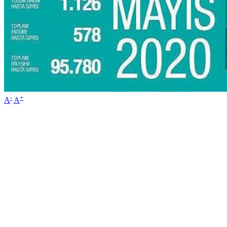
-
+
A
A