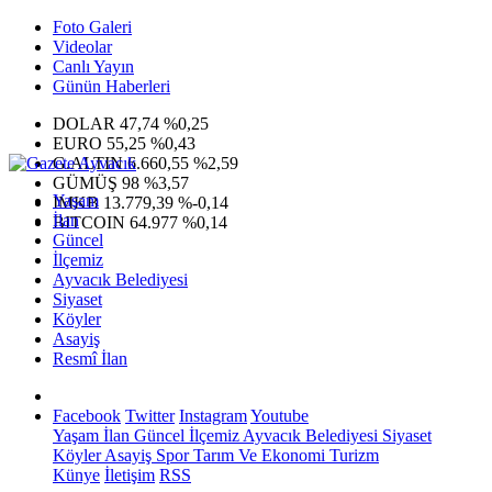
Foto Galeri
Videolar
Canlı Yayın
Günün Haberleri
DOLAR
47,74
%0,25
EURO
55,25
%0,43
G.ALTIN
6.660,55
%2,59
GÜMÜŞ
98
%3,57
Yaşam
IMKB
13.779,39
%-0,14
İlan
BITCOIN
64.977
%0,14
Güncel
İlçemiz
Ayvacık Belediyesi
Siyaset
Köyler
Asayiş
Resmî İlan
Facebook
Twitter
Instagram
Youtube
Yaşam
İlan
Güncel
İlçemiz
Ayvacık Belediyesi
Siyaset
Köyler
Asayiş
Spor
Tarım Ve Ekonomi
Turizm
Künye
İletişim
RSS