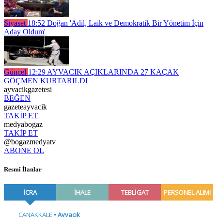
Siyaset
18:52
Doğan 'Adil, Laik ve Demokratik Bir Yönetim İçin
Aday Oldum'
Güncel
12:29
AYVACIK AÇIKLARINDA 27 KAÇAK
GÖÇMEN KURTARILDI
ayvacikgazetesi
BEĞEN
gazeteayvacik
TAKİP ET
medyabogaz
TAKİP ET
@bogazmedyatv
ABONE OL
Resmî İlanlar