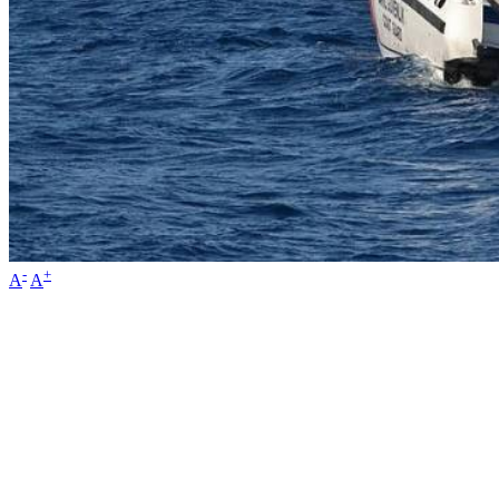
-
+
A
A