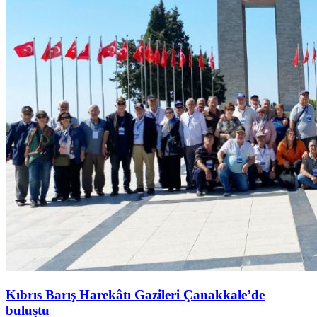
Kıbrıs Barış Harekâtı Gazileri Çanakkale’de
buluştu