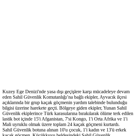
Kuzey Ege Denizi'nde yasa dışı geçişlere karşı mücadeleye devam
eden Sahil Güvenlik Komutanlığı’na bağlı ekipler, Ayvacık ilçesi
açıklarında bir grup kaçak göçmenin yardım talebinde bulunduğu
bilgisi üzerine harekete geçti. Bölgeye giden ekipler, Yunan Sahil
Güvenlik ekiplerince Türk karasularına bırakılarak ölüme terk edilen
lastik bot içinde 15'i Afganistan, 7'si Kongo, 1'i Orta Afrika ve 1'i
Mali uyruklu olmak üzere toplam 24 kaçak göçmeni kurtardı.
Sahil Güvenlik botuna alınan 10'u çocuk, 1'i kadın ve 13'ü erkek
kaçak göçmen, Küçükkuyu beldesindeki Sahil Güvenlik