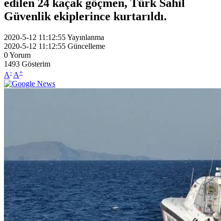
edilen 24 kaçak göçmen, Türk Sahil
Güvenlik ekiplerince kurtarıldı.
2020-5-12 11:12:55
Yayınlanma
2020-5-12 11:12:55
Güncelleme
0
Yorum
1493
Gösterim
-
+
A
A