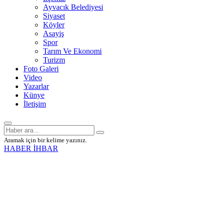
Ayvacık Belediyesi
Siyaset
Köyler
Asayiş
Spor
Tarım Ve Ekonomi
Turizm
Foto Galeri
Video
Yazarlar
Künye
İletişim
Aramak için bir kelime yazınız.
HABER İHBAR