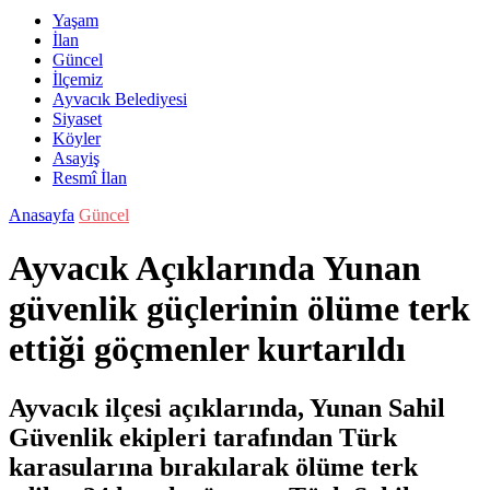
Yaşam
İlan
Güncel
İlçemiz
Ayvacık Belediyesi
Siyaset
Köyler
Asayiş
Resmî İlan
Anasayfa
Güncel
Ayvacık Açıklarında Yunan
güvenlik güçlerinin ölüme terk
ettiği göçmenler kurtarıldı
Ayvacık ilçesi açıklarında, Yunan Sahil
Güvenlik ekipleri tarafından Türk
karasularına bırakılarak ölüme terk