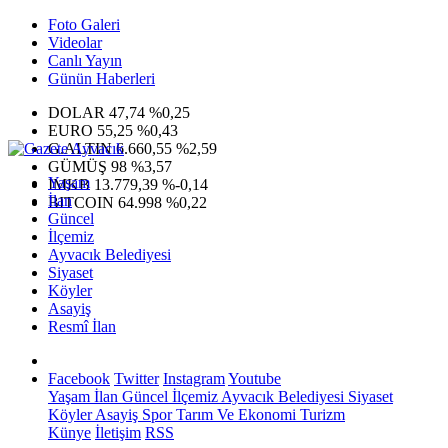
Foto Galeri
Videolar
Canlı Yayın
Günün Haberleri
DOLAR
47,74
%0,25
EURO
55,25
%0,43
G.ALTIN
6.660,55
%2,59
GÜMÜŞ
98
%3,57
Yaşam
IMKB
13.779,39
%-0,14
İlan
BITCOIN
64.998
%0,22
Güncel
İlçemiz
Ayvacık Belediyesi
Siyaset
Köyler
Asayiş
Resmî İlan
Facebook
Twitter
Instagram
Youtube
Yaşam
İlan
Güncel
İlçemiz
Ayvacık Belediyesi
Siyaset
Köyler
Asayiş
Spor
Tarım Ve Ekonomi
Turizm
Künye
İletişim
RSS