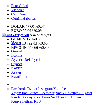
Foto Galeri
Videolar
Canlı Yayın
Günün Haberleri
DOLAR
47,60
%0,07
EURO
55,06
%0,09
G.ALTIN
6.534,68
%0,59
GÜMÜŞ
95
%-0,36
Yaşam
IMKB
13.792,03
%0,65
İlan
BITCOIN
64.666
%0,80
Güncel
İlçemiz
Ayvacık Belediyesi
Siyaset
Köyler
Asayiş
Resmî İlan
Facebook
Twitter
Instagram
Youtube
Yaşam
İlan
Güncel
İlçemiz
Ayvacık Belediyesi
Siyaset
Köyler
Asayiş
Spor
Tarım Ve Ekonomi
Turizm
Künye
İletişim
RSS