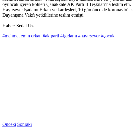
oyuncak içeren kolileri Çanakkale AK Parti İl Teşkilatı’na teslim etti.
Hayırsever işadamı Erkan ve kardeşleri, 10 gün önce de koronavirüs sa
Dayanışma Vakfı yetkililerine teslim etmişti.
Haber: Sedat Uz
#mehmet emin erkan
#ak parti
#işadamı
#hayırsever
#çocuk
Önceki
Sonraki