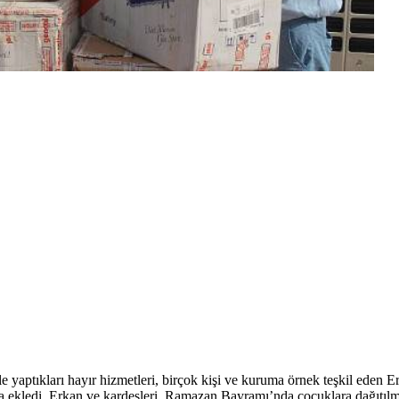
e yaptıkları hayır hizmetleri, birçok kişi ve kuruma örnek teşkil eden
a ekledi. Erkan ve kardeşleri, Ramazan Bayramı’nda çocuklara dağıtılm