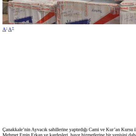
-
+
A
A
Çanakkale’nin Ayvacık sahillerine yaptırdığı Cami ve Kur’an Kursu il
Mehmet Emin Erkan ve kardeşleri, hayır hizmetlerine bir yenisini dah