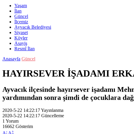
Yaşam
İlan
Güncel
İlçemiz
Ayvacık Belediyesi
Siyaset
Köyler
Asayiş
Resmî İlan
Anasayfa
Güncel
HAYIRSEVER İŞADAMI ERK
Ayvacık ilçesinde hayırsever işadamı Mehme
yardımından sonra şimdi de çocuklara dağı
2020-5-22 14:22:17
Yayınlanma
2020-5-22 14:22:17
Güncelleme
1
Yorum
16662
Gösterim
-
+
A
A