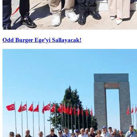
Odd Burger Ege’yi Sallayacak!