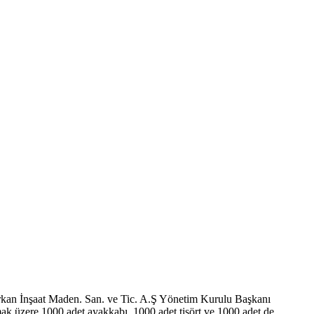
 Erkan İnşaat Maden. San. ve Tic. A.Ş Yönetim Kurulu Başkanı
ak üzere 1000 adet ayakkabı, 1000 adet tişört ve 1000 adet de