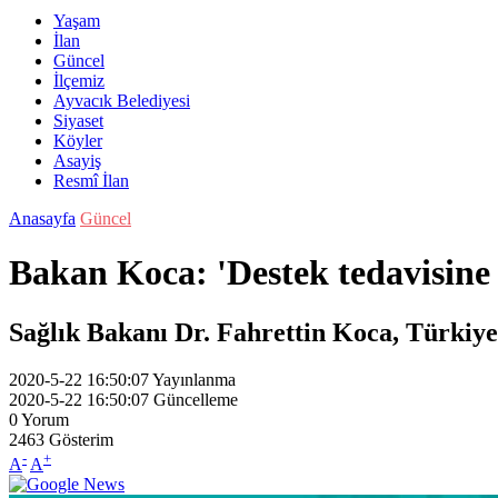
Yaşam
İlan
Güncel
İlçemiz
Ayvacık Belediyesi
Siyaset
Köyler
Asayiş
Resmî İlan
Anasayfa
Güncel
Bakan Koca: 'Destek tedavisine i
Sağlık Bakanı Dr. Fahrettin Koca, Türkiy
2020-5-22 16:50:07
Yayınlanma
2020-5-22 16:50:07
Güncelleme
0
Yorum
2463
Gösterim
-
+
A
A