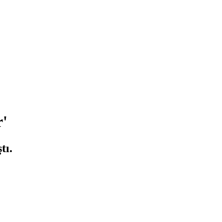
r'
tı.