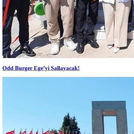
Odd Burger Ege’yi Sallayacak!