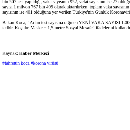
bin 507 test yapıldığı, vaka sayısının 952, vefat sayısının ise 27 oldu
sayısı 1 milyon 767 bin 495 olarak aktarılırken, toplam vaka sayısının
sayısının ise 401 olduğuna yer verilen Türkiye'nin Günlük Koronavirüs
Bakan Koca, "Artan test sayısına rağmen YENİ VAKA SAYISI 1.000
tedbir. Koşulu: Maske + 1,5 metre Sosyal Mesafe" ifadelerini kullandı
Kaynak:
Haber Merkezi
#fahrettin koca
#korona virüsü