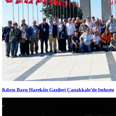
Kıbrıs Barış Harekâtı Gazileri Çanakkale’de buluştu