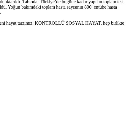
arak aktarıldı. Tabloda; Türkiye’de bugüne kadar yapılan toplam test
rüldü. Yoğun bakımdaki toplam hasta sayısının 800, entübe hasta
.
r. Yeni hayat tarzımız: KONTROLLÜ SOSYAL HAYAT, hep birlikte