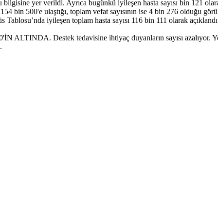
ğu bilgisine yer verildi. Ayrıca bugünkü iyileşen hasta sayısı bin 121 ol
 154 bin 500'e ulaştığı, toplam vefat sayısının ise 4 bin 276 olduğu gö
 Tablosu’nda iyileşen toplam hasta sayısı 116 bin 111 olarak açıklandı
'İN ALTINDA. Destek tedavisine ihtiyaç duyanların sayısı azalıyo
.