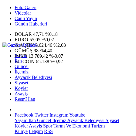
Foto Galeri
Videolar
Canlı Yayın
Günün Haberleri
DOLAR
47,71
%0,18
EURO
55,05
%0,07
G.ALTIN
6.624,46
%2,03
GÜMÜŞ
98
%4,40
Yaşam
IMKB
13.789,42
%-0,07
İlan
BITCOIN
65.138
%0,92
Güncel
İlçemiz
Ayvacık Belediyesi
Siyaset
Köyler
Asayiş
Resmî İlan
Facebook
Twitter
Instagram
Youtube
Yaşam
İlan
Güncel
İlçemiz
Ayvacık Belediyesi
Siyaset
Köyler
Asayiş
Spor
Tarım Ve Ekonomi
Turizm
Künye
İletişim
RSS