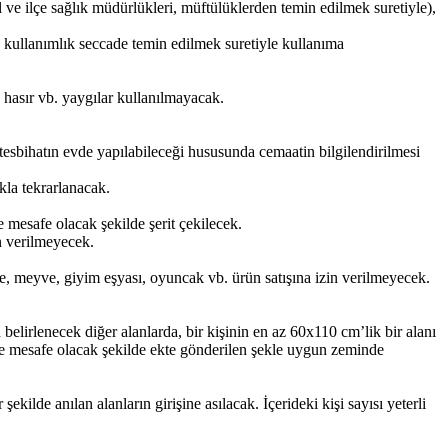
il ve ilçe sağlık müdürlükleri, müftülüklerden temin edilmek suretiyle),
k kullanımlık seccade temin edilmek suretiyle kullanıma
 hasır vb. yaygılar kullanılmayacak.
esbihatın evde yapılabileceği hususunda cemaatin bilgilendirilmesi
kla tekrarlanacak.
 mesafe olacak şekilde şerit çekilecek.
in verilmeyecek.
bze, meyve, giyim eşyası, oyuncak vb. ürün satışına izin verilmeyecek.
lirlenecek diğer alanlarda, bir kişinin en az 60x110 cm’lik bir alanı
re mesafe olacak şekilde ekte gönderilen şekle uygun zeminde
kilde anılan alanların girişine asılacak. İçerideki kişi sayısı yeterli