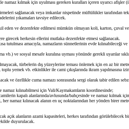
tle namaz kılmak için uyulması gereken kuralları içeren uyarıcı afişler (
tirmeleri sağlanacak veya imkanlar nispetinde müftülükler tarafından te
elerini yıkamaları tavsiye edilecek.
şkil eden ve dezenfekte edilmesi mümkün olmayan koli, karton, çuval ve
lere girecek herkesin ellerini mutlaka dezenfekte etmesi sağlanacak.
a tutulması amacıyla, namazların sünnetlerinin evde kılınabileceği ve t
a vb.) ve sosyal mesafe kuralına uyması yönünde gerekli uyarılar sıklı
ılmayacak, türbelerin dış yüzeylerine teması önlemek için en az bir metre
 toplu yemek vb. etkinlikler ile cami çıkışlarında ikram yapılmasına iz
rılacak ve özellikle cuma namazı sonrasında sergi olarak tabir edilen se
le namaz kılınabilmesi için Vali/Kaymakamların koordinesinde;
milerin kapalı alanlarında/avlusunda/bahçesinde ve namaz kılmak için be
, her namaz kılınacak alanın en uç noktalarından her yönden birer met
k açık alanların azami kapasiteleri, herkes tarafından görülebilecek bir şe
ekilde duyurulacak.