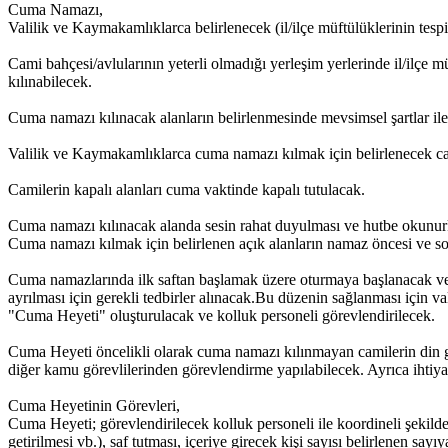
Cuma Namazı,
Valilik ve Kaymakamlıklarca belirlenecek (il/ilçe müftülüklerinin tesp
Cami bahçesi/avlularının yeterli olmadığı yerleşim yerlerinde il/ilçe m
kılınabilecek.
Cuma namazı kılınacak alanların belirlenmesinde mevsimsel şartlar ile 
Valilik ve Kaymakamlıklarca cuma namazı kılmak için belirlenecek cami
Camilerin kapalı alanları cuma vaktinde kapalı tutulacak.
Cuma namazı kılınacak alanda sesin rahat duyulması ve hutbe okunurken
Cuma namazı kılmak için belirlenen açık alanların namaz öncesi ve sonr
Cuma namazlarında ilk saftan başlamak üzere oturmaya başlanacak ve s
ayrılması için gerekli tedbirler alınacak.Bu düzenin sağlanması için v
"Cuma Heyeti" oluşturulacak ve kolluk personeli görevlendirilecek.
Cuma Heyeti öncelikli olarak cuma namazı kılınmayan camilerin din g
diğer kamu görevlilerinden görevlendirme yapılabilecek. Ayrıca ihtiya
Cuma Heyetinin Görevleri,
Cuma Heyeti; görevlendirilecek kolluk personeli ile koordineli şekilde 
getirilmesi vb.), saf tutması, içeriye girecek kişi sayısı belirlenen 