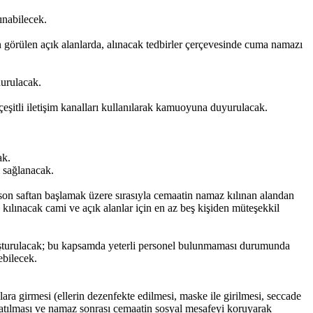
ınabilecek.
gun görülen açık alanlarda, alınacak tedbirler çerçevesinde cuma namazı
durulacak.
eşitli iletişim kanalları kullanılarak kamuoyuna duyurulacak.
ak.
i sağlanacak.
son saftan başlamak üzere sırasıyla cemaatin namaz kılınan alandan
 kılınacak cami ve açık alanlar için en az beş kişiden müteşekkil
luşturulacak; bu kapsamda yeterli personel bulunmaması durumunda
ebilecek.
ara girmesi (ellerin dezenfekte edilmesi, maske ile girilmesi, seccade
anlatılması ve namaz sonrası cemaatin sosyal mesafeyi koruyarak