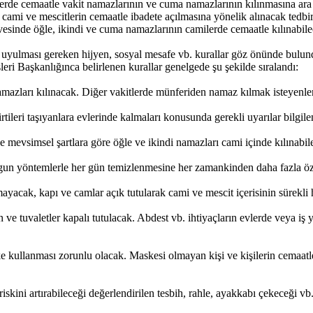
lerde cemaatle vakit namazlarının ve cuma namazlarının kılınmasına ara
i ve mescitlerin cemaatle ibadete açılmasına yönelik alınacak tedbirler
nde öğle, ikindi ve cuma namazlarının camilerde cemaatle kılınabileceği
da uyulması gereken hijyen, sosyal mesafe vb. kurallar göz önünde bulu
eri Başkanlığınca belirlenen kurallar genelgede şu şekilde sıralandı:
amazları kılınacak. Diğer vakitlerde münferiden namaz kılmak isteyenler 
tileri taşıyanlara evlerinde kalmaları konusunda gerekli uyarılar bilgil
e mevsimsel şartlara göre öğle ve ikindi namazları cami içinde kılınabi
un yöntemlerle her gün temizlenmesine her zamankinden daha fazla özen 
ayacak, kapı ve camlar açık tutularak cami ve mescit içerisinin sürekli
 ve tuvaletler kapalı tutulacak. Abdest vb. ihtiyaçların evlerde veya iş 
ke kullanması zorunlu olacak. Maskesi olmayan kişi ve kişilerin cemaa
ş riskini artırabileceği değerlendirilen tesbih, rahle, ayakkabı çekeceğ