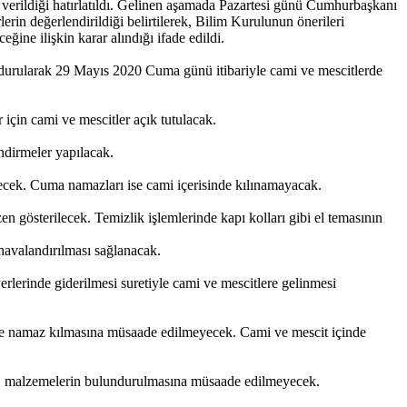
 verildiği hatırlatıldı. Gelinen aşamada Pazartesi günü Cumhurbaşkanı
in değerlendirildiği belirtilerek, Bilim Kurulunun önerileri
ne ilişkin karar alındığı ifade edildi.
ndurularak 29 Mayıs 2020 Cuma günü itibariyle cami ve mescitlerde
için cami ve mescitler açık tutulacak.
endirmeler yapılacak.
lecek. Cuma namazları ise cami içerisinde kılınamayacak.
gösterilecek. Temizlik işlemlerinde kapı kolları gibi el temasının
 havalandırılması sağlanacak.
yerlerinde giderilmesi suretiyle cami ve mescitlere gelinmesi
tle namaz kılmasına müsaade edilmeyecek. Cami ve mescit içinde
i vb. malzemelerin bulundurulmasına müsaade edilmeyecek.