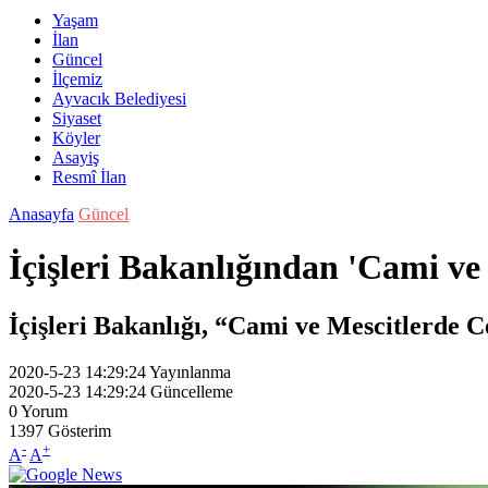
Yaşam
İlan
Güncel
İlçemiz
Ayvacık Belediyesi
Siyaset
Köyler
Asayiş
Resmî İlan
Anasayfa
Güncel
İçişleri Bakanlığından 'Cami ve
İçişleri Bakanlığı, “Cami ve Mescitlerde C
2020-5-23 14:29:24
Yayınlanma
2020-5-23 14:29:24
Güncelleme
0
Yorum
1397
Gösterim
-
+
A
A