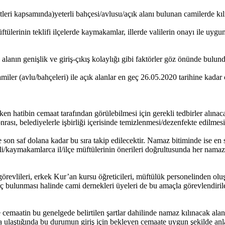
itleri kapsamında)yeterli bahçesi/avlusu/açık alanı bulunan camilerde kıl
üftülerinin teklifi ilçelerde kaymakamlar, illerde valilerin onayı ile uy
alanın genişlik ve giriş-çıkış kolaylığı gibi faktörler göz önünde bulun
ler (avlu/bahçeleri) ile açık alanlar en geç 26.05.2020 tarihine kadar ç
 hatibin cemaat tarafından görülebilmesi için gerekli tedbirler alınac
ası, belediyelerle işbirliği içerisinde temizlenmesi/dezenfekte edilmes
on saf dolana kadar bu sıra takip edilecektir. Namaz bitiminde ise en 
ali/kaymakamlarca il/ilçe müftülerinin önerileri doğrultusunda her namaz
örevlileri, erkek Kur’an kursu öğreticileri, müftülük personelinden o
ç bulunması halinde cami dernekleri üyeleri de bu amaçla görevlendiril
cemaatin bu genelgede belirtilen şartlar dahilinde namaz kılınacak alanl
sayıya ulaştığında bu durumun giriş için bekleyen cemaate uygun şekilde 