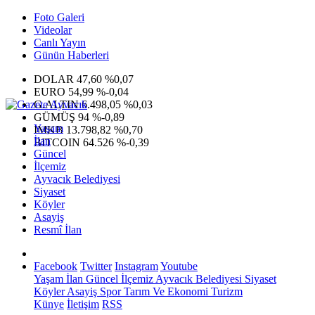
Foto Galeri
Videolar
Canlı Yayın
Günün Haberleri
DOLAR
47,60
%0,07
EURO
54,99
%-0,04
G.ALTIN
6.498,05
%0,03
GÜMÜŞ
94
%-0,89
Yaşam
IMKB
13.798,82
%0,70
İlan
BITCOIN
64.526
%-0,39
Güncel
İlçemiz
Ayvacık Belediyesi
Siyaset
Köyler
Asayiş
Resmî İlan
Facebook
Twitter
Instagram
Youtube
Yaşam
İlan
Güncel
İlçemiz
Ayvacık Belediyesi
Siyaset
Köyler
Asayiş
Spor
Tarım Ve Ekonomi
Turizm
Künye
İletişim
RSS