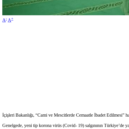
-
+
A
A
İçişleri Bakanlığı, “Cami ve Mescitlerde Cemaatle İbadet Edilmesi” ha
Genelgede, yeni tip korona virüs (Covid- 19) salgınının Türkiye’de ya