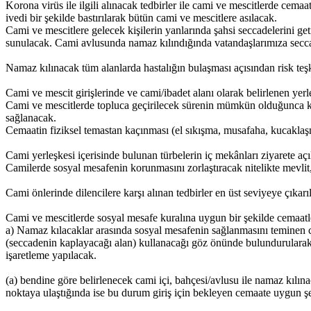
Korona virüs ile ilgili alınacak tedbirler ile cami ve mescitlerde cemaa
ivedi bir şekilde bastırılarak bütün cami ve mescitlere asılacak.
Cami ve mescitlere gelecek kişilerin yanlarında şahsi seccadelerini ge
sunulacak. Cami avlusunda namaz kılındığında vatandaşlarımıza seccad
Namaz kılınacak tüm alanlarda hastalığın bulaşması açısından risk te
Cami ve mescit girişlerinde ve cami/ibadet alanı olarak belirlenen yer
Cami ve mescitlerde topluca geçirilecek sürenin mümkün olduğunca kıs
sağlanacak.
Cemaatin fiziksel temastan kaçınması (el sıkışma, musafaha, kucaklaşm
Cami yerleşkesi içerisinde bulunan türbelerin iç mekânları ziyarete aç
Camilerde sosyal mesafenin korunmasını zorlaştıracak nitelikte mevlit,
Cami önlerinde dilencilere karşı alınan tedbirler en üst seviyeye çıka
Cami ve mescitlerde sosyal mesafe kuralına uygun bir şekilde cemaat
a) Namaz kılacaklar arasında sosyal mesafenin sağlanmasını teminen ca
(seccadenin kaplayacağı alan) kullanacağı göz önünde bulundurularak
işaretleme yapılacak.
(a) bendine göre belirlenecek cami içi, bahçesi/avlusu ile namaz kılınaca
noktaya ulaştığında ise bu durum giriş için bekleyen cemaate uygun ş