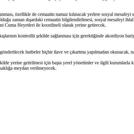
anması, özellikle de cemaatin namaz kılınacak yerlere sosyal mesafeyi s
dolduğu zaman dışardaki cemaatin bilgilendirilmesi, sosyal mesafeyi ih
ini Cuma Heyetleri ile koordineli olarak yerine getirecek.
şlarının kontrollü şekilde sağlanması için gerektiğinde akordiyon bariyer
önderilecek hutbeler hiçbir ilave ve çıkartma yapılmadan okunacak, n
de yerine getirilmesi için başta yerel yönetimler ve ilgili kurumlarla
ksaklığa meydan verilmeyecek.