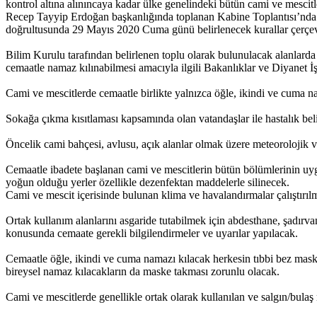
kontrol altına alınıncaya kadar ülke genelindeki bütün cami ve mescit
Recep Tayyip Erdoğan başkanlığında toplanan Kabine Toplantısı’nda cam
doğrultusunda 29 Mayıs 2020 Cuma günü belirlenecek kurallar çerçevesi
Bilim Kurulu tarafından belirlenen toplu olarak bulunulacak alanlar
cemaatle namaz kılınabilmesi amacıyla ilgili Bakanlıklar ve Diyanet İşl
Cami ve mescitlerde cemaatle birlikte yalnızca öğle, ikindi ve cuma n
Sokağa çıkma kısıtlaması kapsamında olan vatandaşlar ile hastalık belir
Öncelik cami bahçesi, avlusu, açık alanlar olmak üzere meteorolojik v
Cemaatle ibadete başlanan cami ve mescitlerin bütün bölümlerinin uyg
yoğun olduğu yerler özellikle dezenfektan maddelerle silinecek.
Cami ve mescit içerisinde bulunan klima ve havalandırmalar çalıştırılm
Ortak kullanım alanlarını asgaride tutabilmek için abdesthane, şadırvan
konusunda cemaate gerekli bilgilendirmeler ve uyarılar yapılacak.
Cemaatle öğle, ikindi ve cuma namazı kılacak herkesin tıbbi bez mas
bireysel namaz kılacakların da maske takması zorunlu olacak.
Cami ve mescitlerde genellikle ortak olarak kullanılan ve salgın/bula