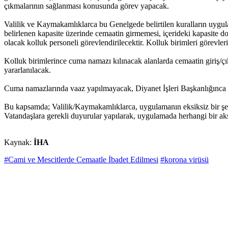
çıkmalarının sağlanması konusunda görev yapacak.
Valilik ve Kaymakamlıklarca bu Genelgede belirtilen kuralların uygul
belirlenen kapasite üzerinde cemaatin girmemesi, içerideki kapasite 
olacak kolluk personeli görevlendirilecektir. Kolluk birimleri görevler
Kolluk birimlerince cuma namazı kılınacak alanlarda cemaatin giriş/çıkı
yararlanılacak.
Cuma namazlarında vaaz yapılmayacak, Diyanet İşleri Başkanlığınca g
Bu kapsamda; Valilik/Kaymakamlıklarca, uygulamanın eksiksiz bir şekil
Vatandaşlara gerekli duyurular yapılarak, uygulamada herhangi bir a
Kaynak:
İHA
#Cami ve Mescitlerde Cemaatle İbadet Edilmesi
#korona virüsü