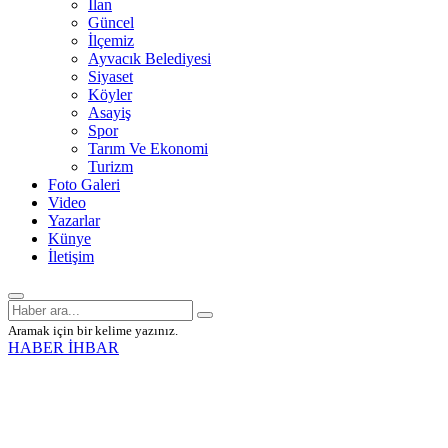
İlan
Güncel
İlçemiz
Ayvacık Belediyesi
Siyaset
Köyler
Asayiş
Spor
Tarım Ve Ekonomi
Turizm
Foto Galeri
Video
Yazarlar
Künye
İletişim
Aramak için bir kelime yazınız.
HABER İHBAR