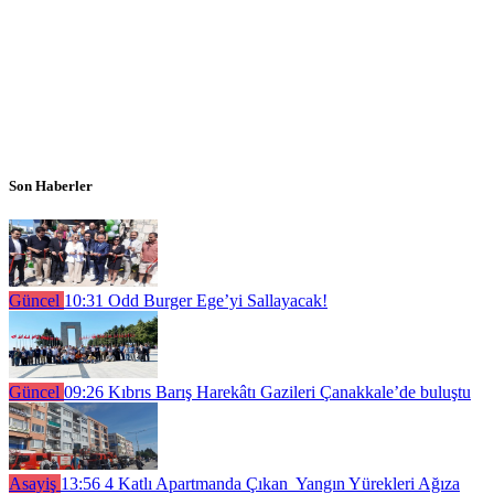
Son Haberler
Güncel
10:31
Odd Burger Ege’yi Sallayacak!
Güncel
09:26
Kıbrıs Barış Harekâtı Gazileri Çanakkale’de buluştu
Asayiş
13:56
4 Katlı Apartmanda Çıkan Yangın Yürekleri Ağıza