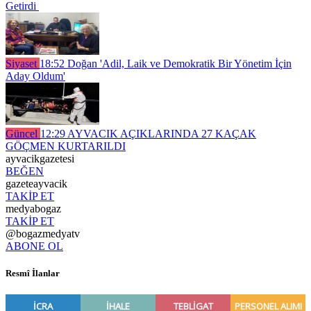
Getirdi
Siyaset
18:52
Doğan 'Adil, Laik ve Demokratik Bir Yönetim İçin
Aday Oldum'
Güncel
12:29
AYVACIK AÇIKLARINDA 27 KAÇAK
GÖÇMEN KURTARILDI
ayvacikgazetesi
BEĞEN
gazeteayvacik
TAKİP ET
medyabogaz
TAKİP ET
@bogazmedyatv
ABONE OL
Resmî İlanlar