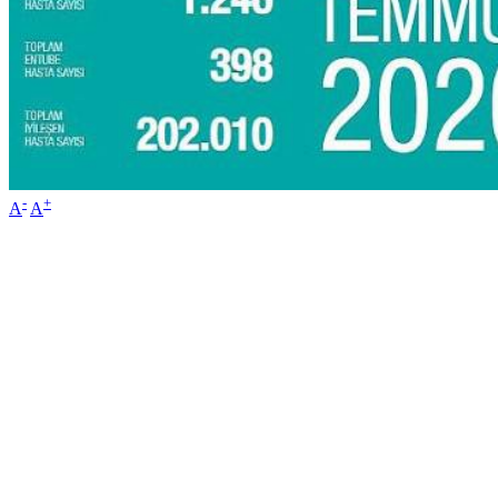
-
+
A
A