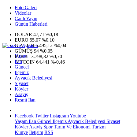
Foto Galeri
Videolar
Canlı Yayın
Günün Haberleri
DOLAR
47,71
%0,18
EURO
55,07
%0,10
G.ALTIN
6.495,12
%0,04
GÜMÜŞ
94
%0,05
Yaşam
IMKB
13.798,82
%0,70
İlan
BITCOIN
64.441
%-0,46
Güncel
İlçemiz
Ayvacık Belediyesi
Siyaset
Köyler
Asayiş
Resmî İlan
Facebook
Twitter
Instagram
Youtube
Yaşam
İlan
Güncel
İlçemiz
Ayvacık Belediyesi
Siyaset
Köyler
Asayiş
Spor
Tarım Ve Ekonomi
Turizm
Künye
İletişim
RSS