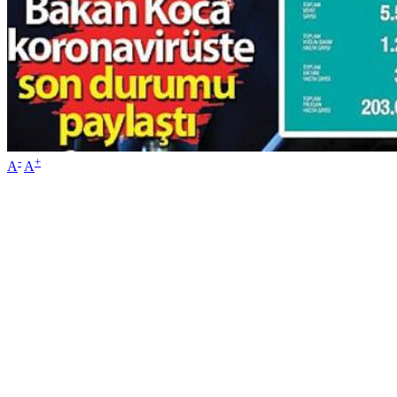
-
+
A
A