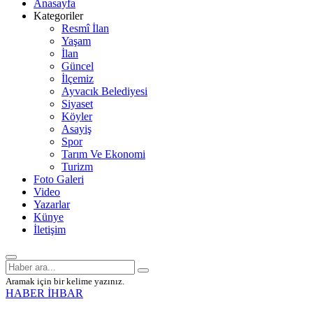
Anasayfa
Kategoriler
Resmî İlan
Yaşam
İlan
Güncel
İlçemiz
Ayvacık Belediyesi
Siyaset
Köyler
Asayiş
Spor
Tarım Ve Ekonomi
Turizm
Foto Galeri
Video
Yazarlar
Künye
İletişim
Aramak için bir kelime yazınız.
HABER İHBAR