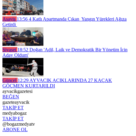
Asayiş
13:56
4 Katlı Apartmanda Çıkan Yangın Yürekleri Ağıza
Getirdi
Siyaset
18:52
Doğan 'Adil, Laik ve Demokratik Bir Yönetim İçin
Aday Oldum'
Güncel
12:29
AYVACIK AÇIKLARINDA 27 KAÇAK
GÖÇMEN KURTARILDI
ayvacikgazetesi
BEĞEN
gazeteayvacik
TAKİP ET
medyabogaz
TAKİP ET
@bogazmedyatv
ABONE OL