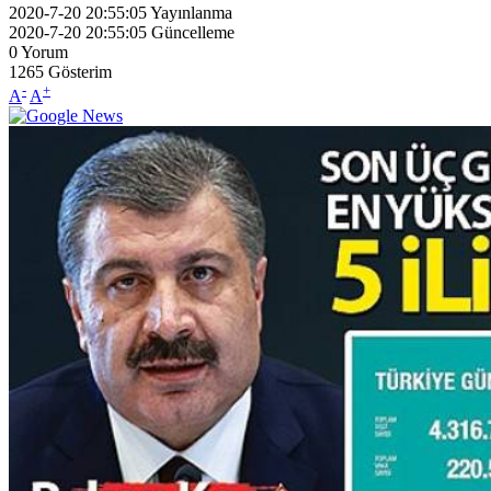
2020-7-20 20:55:05
Yayınlanma
2020-7-20 20:55:05
Güncelleme
0
Yorum
1265
Gösterim
-
+
A
A