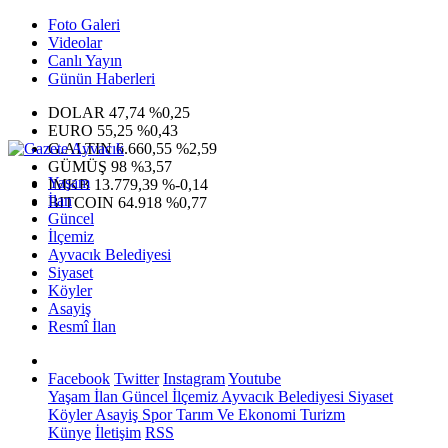
Foto Galeri
Videolar
Canlı Yayın
Günün Haberleri
DOLAR
47,74
%0,25
EURO
55,25
%0,43
G.ALTIN
6.660,55
%2,59
GÜMÜŞ
98
%3,57
Yaşam
IMKB
13.779,39
%-0,14
İlan
BITCOIN
64.918
%0,77
Güncel
İlçemiz
Ayvacık Belediyesi
Siyaset
Köyler
Asayiş
Resmî İlan
Facebook
Twitter
Instagram
Youtube
Yaşam
İlan
Güncel
İlçemiz
Ayvacık Belediyesi
Siyaset
Köyler
Asayiş
Spor
Tarım Ve Ekonomi
Turizm
Künye
İletişim
RSS