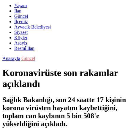
Yaşam
İlan
Güncel
İlçemiz
Ayvacık Belediyesi
Siyaset
Köyler
Asayiş
Resmî İlan
Anasayfa
Güncel
Koronavirüste son rakamlar
açıklandı
Sağlık Bakanlığı, son 24 saatte 17 kişinin
korona virüsten hayatını kaybettiğini,
toplam can kaybının 5 bin 508'e
yükseldiğini açıkladı.